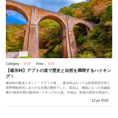
Category：
絶景
Area：
富岡
【碓氷峠】アプトの道で歴史と自然を満喫するハイキン
グ！
碓氷峠の観光スポット「アプトの道」。碓氷峠はかつては群馬県安中市と
長野県軽井沢にまたがる交通の難所でした。現在は、廃線になった信越線
横川-軽井沢間の碓氷峠ハイキングが人気。今回は、鉄道の歴史や周辺の観
光情報を紹介します。
12.jul 2018