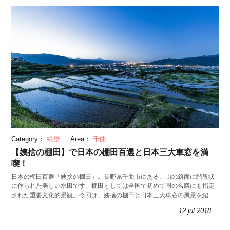
Category：
絶景
Area：
千曲
【姨捨の棚田】で日本の棚田百選と日本三大車窓を満
喫！
日本の棚田百選「姨捨の棚田」。長野県千曲市にある、山の斜面に階段状
に作られた美しい水田です。棚田としては全国で初めて国の名勝にも指定
された重要文化的景観。今回は、姨捨の棚田と日本三大車窓の風景を紹介
します。
12.jul 2018