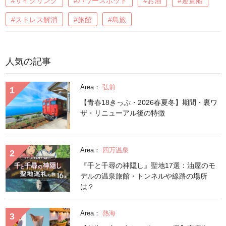
#サイクリング
#パワースポット
#お酒
#遊覧船
#ストレス解消
#旅館
#島旅
人気の記事
Area：
弘前
【青春18きっぷ・2026春夏冬】期間・裏ワ
ザ・リニューアル後の特徴
Area：
四万温泉
『千と千尋の神隠し』聖地17選：油屋のモ
デルの温泉旅館・トンネルや線路の場所
は？
Area：
熱海