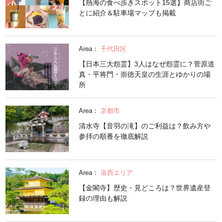
【熱海の食べ歩きスポット15選】商店街ご
とに紹介＆駐車場マップも掲載
Area：
千代田区
【日本三大怨霊】3人はなぜ怨霊に？菅原道
真・平将門・崇徳天皇の生涯とゆかりの場
所
Area：
京都市
清水寺【音羽の滝】のご利益は？飲み方や
参拝の順番を徹底解説
Area：
洛西エリア
【金閣寺】歴史・見どころは？世界遺産登
録の理由も解説