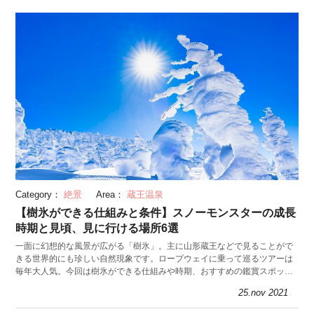
Category：
絶景
Area：
蔵王温泉
【樹氷ができる仕組みと条件】スノーモンスターの成長
時期と見頃、見に行ける場所6選
一面に幻想的な風景が広がる「樹氷」。主に山形蔵王などで見ることがで
きる世界的にも珍しい自然現象です。ロープウェイに乗って巡るツアーは
毎年大人気。今回は樹氷ができる仕組みや時期、おすすめの鑑賞スポット
を徹底解説します。
25.nov 2021