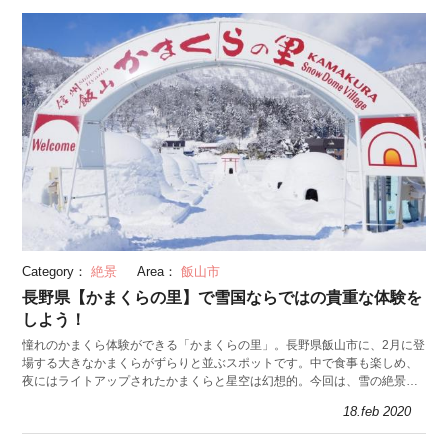
Category：
絶景
Area：
飯山市
長野県【かまくらの里】で雪国ならではの貴重な体験を
しよう！
憧れのかまくら体験ができる「かまくらの里」。長野県飯山市に、2月に登
場する大きなかまくらがずらりと並ぶスポットです。中で食事も楽しめ、
夜にはライトアップされたかまくらと星空は幻想的。今回は、雪の絶景の
楽しみ方を紹介します。
18.feb 2020