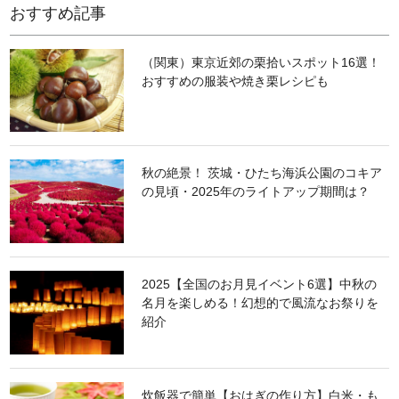
おすすめ記事
（関東）東京近郊の栗拾いスポット16選！
おすすめの服装や焼き栗レシピも
秋の絶景！ 茨城・ひたち海浜公園のコキア
の見頃・2025年のライトアップ期間は？
2025【全国のお月見イベント6選】中秋の
名月を楽しめる！幻想的で風流なお祭りを
紹介
炊飯器で簡単【おはぎの作り方】白米・も