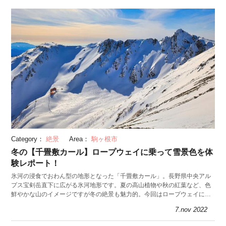
Category：
絶景
Area：
駒ヶ根市
冬の【千畳敷カール】ロープウェイに乗って雪景色を体
験レポート！
氷河の浸食でおわん型の地形となった「千畳敷カール」。長野県中央アル
プス宝剣岳直下に広がる氷河地形です。夏の高山植物や秋の紅葉など、色
鮮やかな山のイメージですが冬の絶景も魅力的。今回はロープウェイに乗
り、冬だけの特別な千畳敷カールを紹介します。
7.nov 2022