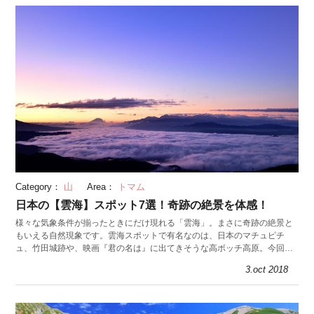
Category：
山
Area：
トマム
日本の【雲海】スポット7選！奇跡の絶景を体感！
様々な気象条件が揃ったときにだけ現れる「雲海」。まさに奇跡の絶景と
もいえる自然現象です。雲海スポットで有名なのは、日本のマチュピチ
ュ、竹田城跡や、映画『君の名は』に出てきそうな高ボッチ高原。今回は
日本各地にある雲海スポット7選を紹介します。
3.oct 2018