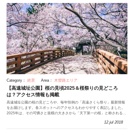
Category：
絶景
Area：
木曽路エリア
【高遠城址公園】桜の見頃2025＆桜祭りの見どころ
は？アクセス情報も掲載
高遠城址公園の桜の見どころや、毎年恒例の「高遠さくら祭り」最新情報
をお届けします。各スポットへのアクセスもわかりやすく表記しました。
2025年は、その可憐さと規模の大きさから「天下第一の桜」と称される高
遠城址公園の桜を見に、長野を訪れてみては？
12.jul 2018