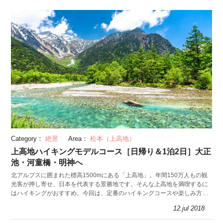
Category：
絶景
Area：
松本（上高地）
上高地ハイキングモデルコース［日帰り＆1泊2日］大正
池・河童橋・明神へ
北アルプスに囲まれた標高1500mにある「上高地」。年間150万人もの観
光客が押し寄せ、日本を代表する景勝地です。そんな上高地を満喫するに
はハイキングがおすすめ。今回は、定番のハイキングコースや楽しみ方を
紹介します。
12.jul 2018