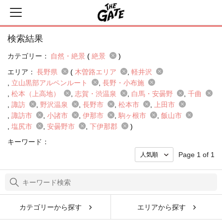
検索結果
カテゴリー：
自然・絶景
(
絶景
)
エリア：
長野県
(
木曽路エリア
軽井沢
立山黒部アルペンルート
長野・小布施
松本（上高地）
志賀・渋温泉
白馬・安曇野
千曲
諏訪
野沢温泉
長野市
松本市
上田市
諏訪市
小諸市
伊那市
駒ヶ根市
飯山市
塩尻市
安曇野市
下伊那郡
)
キーワード：
Page 1 of 1
カテゴリーから探す
エリアから探す