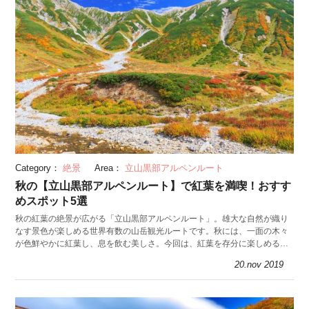
Category：
絶景
Area：
立山黒部アルペンルート
秋の【立山黒部アルペンルート】で紅葉を満喫！おすす
めスポット5選
秋の紅葉の絶景が広がる「立山黒部アルペンルート」。雄大な自然が織り
なす景色が楽しめる世界有数の山岳観光ルートです。秋には、一面の木々
が色鮮やかに紅葉し、息を飲む美しさ。今回は、紅葉を存分に楽しめる名
所5選、チケットや服装も紹介します。
20.nov 2019