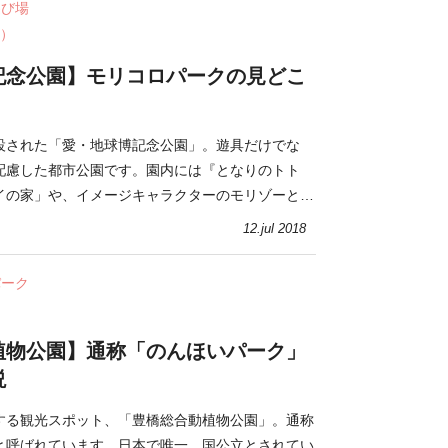
遊び場
）
記念公園】モリコロパークの見どこ
設された「愛・地球博記念公園」。遊具だけでな
配慮した都市公園です。園内には『となりのトト
イの家」や、イメージキャラクターのモリゾーとキ
も展示。子ども連れで楽しめる都市公園です。
12.jul 2018
パーク
植物公園】通称「のんほいパーク」
説
する観光スポット、「豊橋総合動植物公園」。通称
と呼ばれています。日本で唯一、国公立とされてい