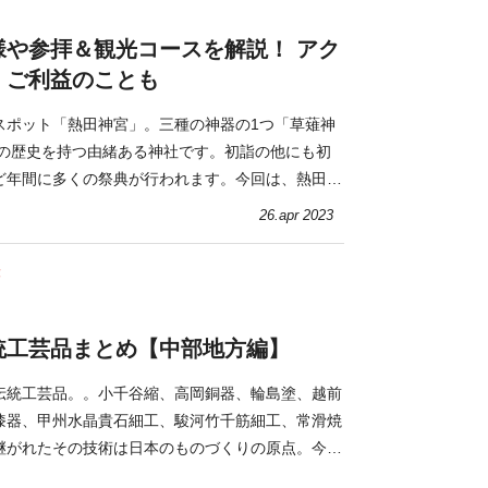
様や参拝＆観光コースを解説！ アク
・ご利益のことも
スポット「熱田神宮」。三種の神器の1つ「草薙神
年の歴史を持つ由緒ある神社です。初詣の他にも初
ど年間に多くの祭典が行われます。今回は、熱田神
益を紹介します。
26.apr 2023
芸
統工芸品まとめ【中部地方編】
伝統工芸品。。小千谷縮、高岡銅器、輪島塗、越前
漆器、甲州水晶貴石細工、駿河竹千筋細工、常滑焼
継がれたその技術は日本のものづくりの原点。今回
たりな伝統工芸品を紹介します。