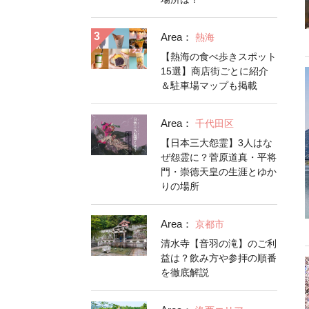
Area：
熱海
【熱海の食べ歩きスポット
15選】商店街ごとに紹介
＆駐車場マップも掲載
Area：
千代田区
【日本三大怨霊】3人はな
ぜ怨霊に？菅原道真・平将
門・崇徳天皇の生涯とゆか
りの場所
Area：
京都市
清水寺【音羽の滝】のご利
益は？飲み方や参拝の順番
を徹底解説