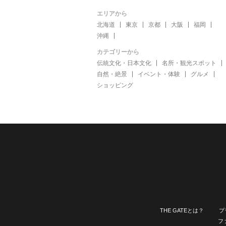
エリアから
北海道
東京
京都
大阪
福岡
沖縄
カテゴリーから
伝統文化・日本文化
名所・観光スポット
自然・絶景
イベント・体験
グルメ
ショッピング
THE GATEとは？
プ
フ