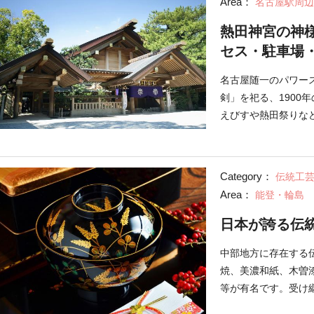
Area：
名古屋駅周辺
熱田神宮の神
セス・駐車場
名古屋随一のパワー
剣」を祀る、1900
えびすや熱田祭りな
宮にある大楠やご利
Category：
伝統工
Area：
能登・輪島
日本が誇る伝
中部地方に存在する
焼、美濃和紙、木曽
等が有名です。受け
は、お土産にもぴっ