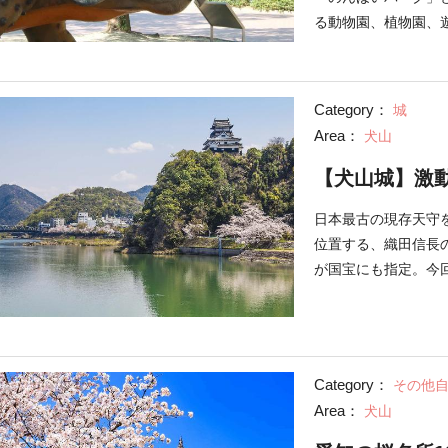
る動物園、植物園、
のゾーンの楽しみ方
Category：
城
Area：
犬山
【犬山城】激
日本最古の現存天守
位置する、織田信長の
が国宝にも指定。今
ます。
Category：
その他
Area：
犬山