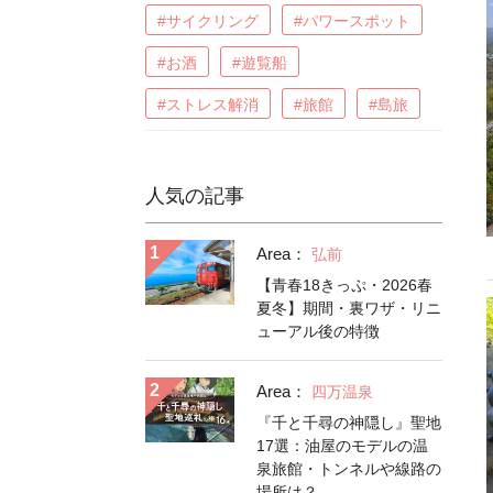
#サイクリング
#パワースポット
#お酒
#遊覧船
#ストレス解消
#旅館
#島旅
人気の記事
Area：
弘前
【青春18きっぷ・2026春
夏冬】期間・裏ワザ・リニ
ューアル後の特徴
Area：
四万温泉
『千と千尋の神隠し』聖地
17選：油屋のモデルの温
泉旅館・トンネルや線路の
場所は？