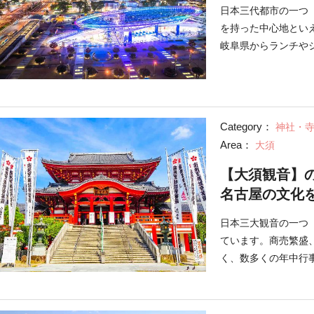
日本三代都市の一つ
を持った中心地とい
岐阜県からランチや
回は栄の見所を、昼
Category：
神社・
Area：
大須
【大須観音】
名古屋の文化
日本三大観音の一つ
ています。商売繁盛
く、数多くの年中行
あり、様々な雰囲気