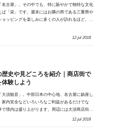
「名古屋」。その中でも、特に賑やかで独特な文化
えば「栄」です。週末にはお隣の県である三重県や
ショッピングを楽しみに多くの人が訪れるほど。今
と夜に分けて紹介します。
12.jul 2018
寺
の歴史や見どころを紹介｜商店街で
を体験しよう
「大須観音」。中部日本の中心地、名古屋に鎮座し
、家内安全などいろいろなご利益があるだけでな
事で境内は盛り上がります。周辺には大須商店街が
を味わうことができます。
12.jul 2018