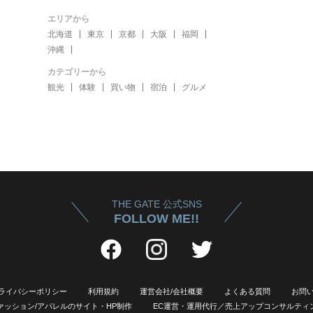
エリアから
北海道
東京
京都
大阪
福岡
沖縄
カテゴリーから
観光
体験
買い物
宿泊
グルメ
THE GATE 公式SNS
FOLLOW ME!!
ライバシーポリシー
利用規約
運営会社/会社概要
よくある質問
お問
ァッション/アパレルのサイト・HP制作
EC運営・運用代行／売上アップコンサルティ