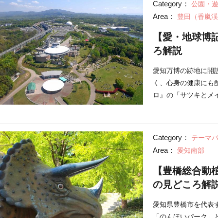
Category：
公園・
Area：
豊田（香嵐渓
【愛・地球博
ろ解説
愛知万博の跡地に開
く、心身の健康にも
ロ』の「サツキとメ
ッコロのぬいぐるみ
Category：
テーマ
Area：
愛知南部
【豊橋総合動
の見どころ解
愛知県豊橋市を代表
「のんほいパーク」