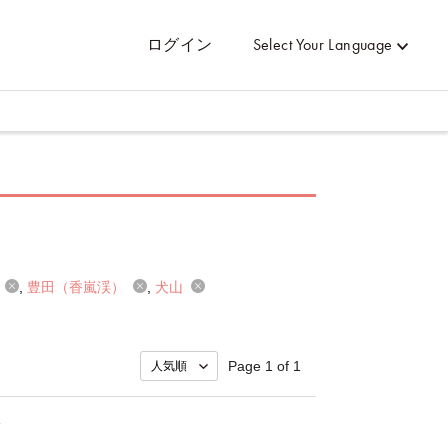
ログイン
Select Your Language
辺
豊田（香嵐渓）
犬山
Page 1 of 1
寺