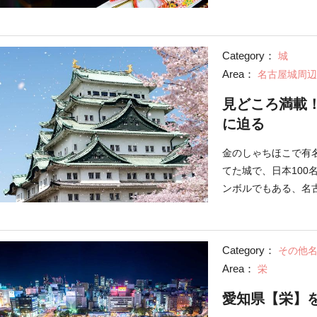
Category：
城
Area：
名古屋城周辺
見どころ満載
に迫る
金のしゃちほこで有
てた城で、日本10
ンボルでもある、名
す。
Category：
その他
Area：
栄
愛知県【栄】