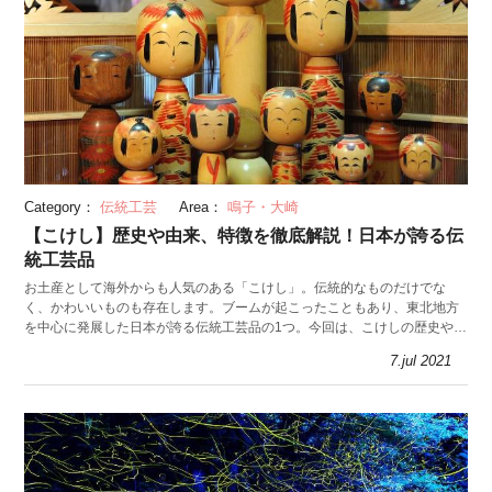
Category：
伝統工芸
Area：
鳴子・大崎
【こけし】歴史や由来、特徴を徹底解説！日本が誇る伝
統工芸品
お土産として海外からも人気のある「こけし」。伝統的なものだけでな
く、かわいいものも存在します。ブームが起こったこともあり、東北地方
を中心に発展した日本が誇る伝統工芸品の1つ。今回は、こけしの歴史や由
来、特徴について紹介します。
7.jul 2021