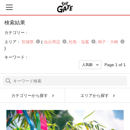
検索結果
カテゴリー：
エリア：
宮城県
(
仙台周辺
松島・塩竈
鳴子・大崎
)
キーワード：
Page 1 of 1
カテゴリーから探す
エリアから探す