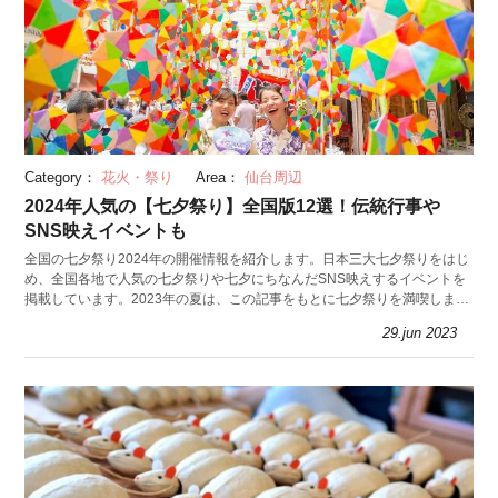
Category：
花火・祭り
Area：
仙台周辺
2024年人気の【七夕祭り】全国版12選！伝統行事や
SNS映えイベントも
全国の七夕祭り2024年の開催情報を紹介します。日本三大七夕祭りをはじ
め、全国各地で人気の七夕祭りや七夕にちなんだSNS映えするイベントを
掲載しています。2023年の夏は、この記事をもとに七夕祭りを満喫しまし
ょう！
29.jun 2023