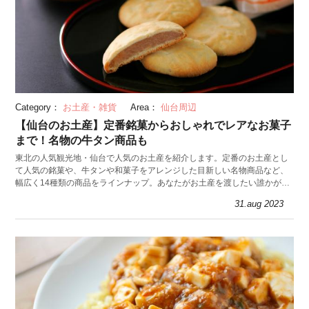
Category：
お土産・雑貨
Area：
仙台周辺
【仙台のお土産】定番銘菓からおしゃれでレアなお菓子
まで！名物の牛タン商品も
東北の人気観光地・仙台で人気のお土産を紹介します。定番のお土産とし
て人気の銘菓や、牛タンや和菓子をアレンジした目新しい名物商品など、
幅広く14種類の商品をラインナップ。あなたがお土産を渡したい誰かが、
気に入るものがきっと見つかるはずです。
31.aug 2023