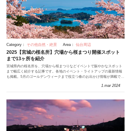
Category：
その他自然・絶景
Area：
仙台周辺
2025【宮城の桜名所】穴場から桜まつり開催スポット
まで13ヶ所を紹介
宮城県内の桜名所を、穴場から桜まつりなどイベントで賑やかなスポット
まで幅広く紹介する記事です。各地のイベント・ライトアップの最新情報
も掲載。5月のゴールデンウィークまで役立つ春のお出かけ情報が満載で
す。
1.mar 2024