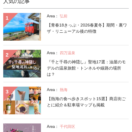
人気の記事
Area：
弘前
【青春18きっぷ・2026春夏冬】期間・裏ワ
ザ・リニューアル後の特徴
Area：
四万温泉
『千と千尋の神隠し』聖地17選：油屋のモ
デルの温泉旅館・トンネルや線路の場所
は？
Area：
熱海
【熱海の食べ歩きスポット15選】商店街ご
とに紹介＆駐車場マップも掲載
Area：
千代田区