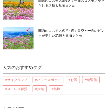
関東のコスモス畑6選：一面のコスモスが見
られる名所＆見頃まとめ
関西のコスモス名所4選：青空と一面のピン
クが美しい花畑＆見頃まとめ
人気のおすすめタグ
#サイクリング
#パワースポット
#お酒
#遊覧船
#ストレス解消
#旅館
#島旅