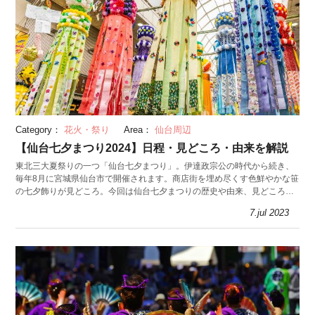
Category：
花火・祭り
Area：
仙台周辺
【仙台七夕まつり2024】日程・見どころ・由来を解説
東北三大夏祭りの一つ「仙台七夕まつり」。伊達政宗公の時代から続き、
毎年8月に宮城県仙台市で開催されます。商店街を埋め尽くす色鮮やかな笹
の七夕飾りが見どころ。今回は仙台七夕まつりの歴史や由来、見どころを
紹介します。
7.jul 2023