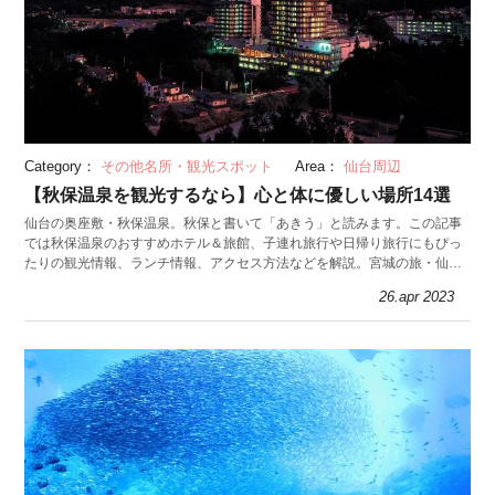
Category：
その他名所・観光スポット
Area：
仙台周辺
【秋保温泉を観光するなら】心と体に優しい場所14選
仙台の奥座敷・秋保温泉。秋保と書いて「あきう」と読みます。この記事
では秋保温泉のおすすめホテル＆旅館、子連れ旅行や日帰り旅行にもぴっ
たりの観光情報、ランチ情報、アクセス方法などを解説。宮城の旅・仙台
の旅を検討中の方！穴場な秋保温泉への旅はいかが？
26.apr 2023