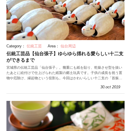
Category：
伝統工芸
Area：
仙台周辺
伝統工芸品【仙台張子】ゆらゆら揺れる愛らしい十二支
ができるまで
宮城県の伝統工芸品「仙台張子」。幾重にも紙を貼り、乾燥させ型を抜い
たあとに絵付けで仕上げられた紙製の郷土玩具です。子供の成長を祝う置
物や厄除け、縁起物という役割も。今回はかわいらしい十二支の「首振り
張子」を作る工房を訪ねました。
30.oct 2019