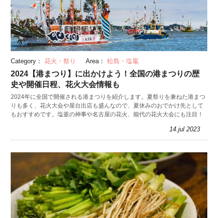
Category：
花火・祭り
Area：
松島・塩竈
2024【港まつり】に出かけよう！全国の港まつりの歴
史や開催日程、花火大会情報も
2024年に全国で開催される港まつりを紹介します。夏祭りを兼ねた港まつ
りも多く、花火大会や屋台出店も盛んなので、夏休みのおでかけ先として
もおすすめです。塩釜の神事や名古屋の花火、能代の花火大会にも注目！
14.jul 2023