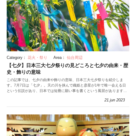
Category：
花火・祭り
Area：
仙台周辺
【七夕】日本三大七夕祭りの見どころと七夕の由来・歴
史・飾りの意味
この記事では、七夕の由来や飾りの意味、日本三大七夕祭りを紹介しま
す。7月7日は「七夕」。天の川を挟んで織姫と彦星が1年で唯一会える日
という伝説があり、日本では短冊に願い事を書くという風習があります。
この時期に合わせて行事も各地で開催されます。
21.jun 2023