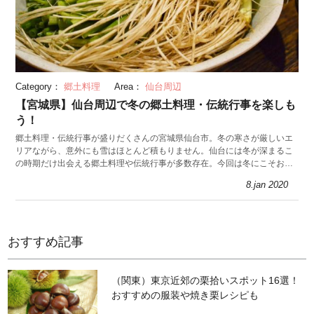
Category：
郷土料理
Area：
仙台周辺
【宮城県】仙台周辺で冬の郷土料理・伝統行事を楽しも
う！
郷土料理・伝統行事が盛りだくさんの宮城県仙台市。冬の寒さが厳しいエ
リアながら、意外にも雪はほとんど積もりません。仙台には冬が深まるこ
の時期だけ出会える郷土料理や伝統行事が多数存在。今回は冬にこそおす
すめしたい、仙台エリアの楽しみ方を紹介します。
8.jan 2020
おすすめ記事
（関東）東京近郊の栗拾いスポット16選！
おすすめの服装や焼き栗レシピも