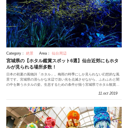
Category：
絶景
Area：
仙台周辺
宮城県の【ホタル鑑賞スポット6選】仙台近郊にもホタ
ルが見られる場所多数！
日本の初夏の風物詩「ホタル」。梅雨の時季にしか見られない幻想的な風
景です。宮城県の清らかな水辺で淡い光を点滅させながら、ふわふわと闇
の中を舞うホタルの姿。生息するための条件が揃う宮城県でホタル観賞を
してみませんか？
11.oct 2019