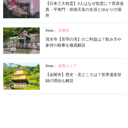
【日本三大怨霊】3人はなぜ怨霊に？菅原道
真・平将門・崇徳天皇の生涯とゆかりの場
所
Area：
京都市
清水寺【音羽の滝】のご利益は？飲み方や
参拝の順番を徹底解説
Area：
洛西エリア
【金閣寺】歴史・見どころは？世界遺産登
録の理由も解説