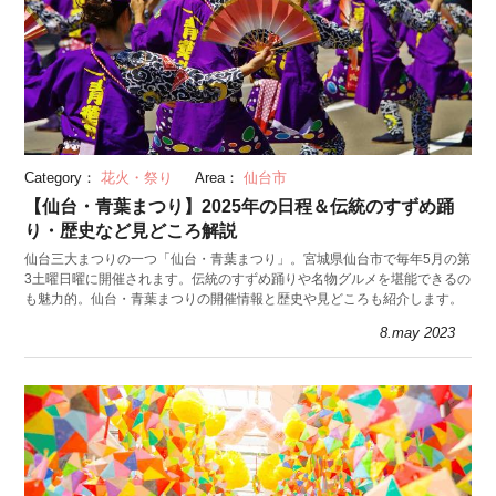
Category：
花火・祭り
Area：
仙台市
【仙台・青葉まつり】2025年の日程＆伝統のすずめ踊
り・歴史など見どころ解説
仙台三大まつりの一つ「仙台・青葉まつり」。宮城県仙台市で毎年5月の第
3土曜日曜に開催されます。伝統のすずめ踊りや名物グルメを堪能できるの
も魅力的。仙台・青葉まつりの開催情報と歴史や見どころも紹介します。
8.may 2023