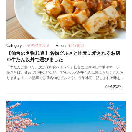
Category：
その他グルメ
Area：
仙台周辺
【仙台の名物11選】名物グルメと地元に愛されるお店
※牛たん以外で選びました
「牛たんは食べた。次は何を食べよう？」仙台には冷やし中華やマーボー
焼きそば、仙台づけ丼などなど、名物グルメが牛たん以外にもたくさんあ
りますよ！ この記事では新名物なグルメや、長年地元に親しまれる味をご
紹介。仙台でメシに迷ったら参考にしてみて。
7.jul 2023