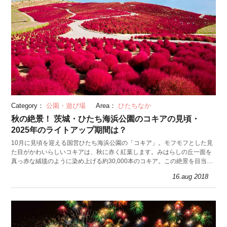
Category：
公園・遊び場
Area：
ひたちなか
秋の絶景！ 茨城・ひたち海浜公園のコキアの見頃・
2025年のライトアップ期間は？
10月に見頃を迎える国営ひたち海浜公園の「コキア」。モフモフとした見
た目がかわいらしいコキアは、秋に赤く紅葉します。みはらしの丘一面を
真っ赤な絨毯のように染め上げる約30,000本のコキア。この絶景を目当て
に、多くの観光客が押し寄せます。
16.aug 2018