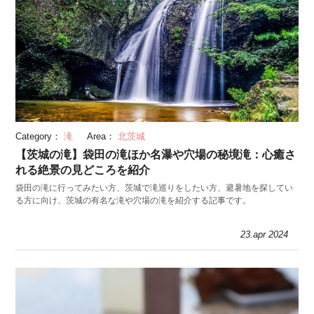
Category：
滝
Area：
北茨城
【茨城の滝】袋田の滝ほか名瀑や穴場の秘境滝：心癒さ
れる絶景の見どころを紹介
袋田の滝に行ってみたい方、茨城で滝巡りをしたい方、避暑地を探してい
る方に向け、茨城の有名な滝や穴場の滝を紹介する記事です。
23.apr 2024