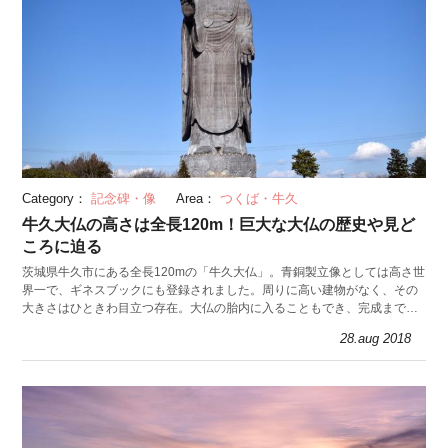
Category：
記念碑・像
Area：
つくば・牛久
牛久大仏の高さは全長120m！巨大な大仏の歴史や見ど
ころに迫る
茨城県牛久市にある全長120mの「牛久大仏」。青銅製立像としては高さ世
界一で、ギネスブックにも登録されました。周りに高い建物がなく、その
大きさはひときわ目立つ存在。大仏の胎内に入ることもでき、完成までの
パネルや展望台と見所満載です。
28.aug 2018