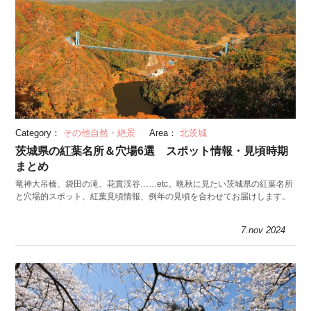
Category：
その他自然・絶景
Area：
北茨城
茨城県の紅葉名所＆穴場6選 スポット情報・見頃時期
まとめ
竜神大吊橋、袋田の滝、花貫渓谷……etc。晩秋に見たい茨城県の紅葉名所
と穴場的スポット、紅葉見頃情報、例年の見頃を合わせてお届けします。
7.nov 2024