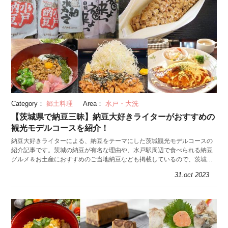
Category：
郷土料理
Area：
水戸・大洗
【茨城県で納豆三昧】納豆大好きライターがおすすめの
観光モデルコースを紹介！
納豆大好きライターによる、納豆をテーマにした茨城観光モデルコースの
紹介記事です。茨城の納豆が有名な理由や、水戸駅周辺で食べられる納豆
グルメ＆お土産におすすめのご当地納豆なども掲載しているので、茨城を
訪れる際にはぜひ参考にしてくださいね。
31.oct 2023