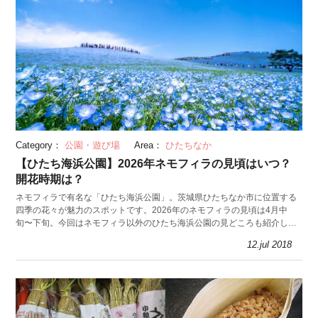
Category：
公園・遊び場
Area：
ひたちなか
【ひたち海浜公園】2026年ネモフィラの見頃はいつ？
開花時期は？
ネモフィラで有名な「ひたち海浜公園」。茨城県ひたちなか市に位置する
四季の花々が魅力のスポットです。2026年のネモフィラの見頃は4月中
旬〜下旬。今回はネモフィラ以外のひたち海浜公園の見どころも紹介しま
す。
12.jul 2018