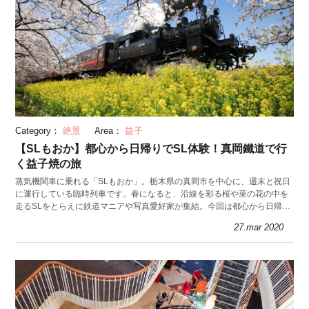
Category：
絶景
Area：
益子
【SLもおか】都心から日帰りでSL体験！真岡鐵道で行
く益子焼の旅
蒸気機関車に乗れる「SLもおか」。栃木県の真岡市を中心に、週末と祝日
に運行している臨時列車です。春になると、沿線を彩る桜や菜の花の中を
走るSLをとらえに鉄道マニアや写真愛好家が集結。今回は都心から日帰り
で楽しめるSL乗車と焼き物の旅を紹介します。
27.mar 2020