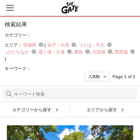
検索結果
カテゴリー：
エリア：
茨城県
(
水戸・大洗
つくば・牛久
ひたちなか
霞ヶ浦・土浦
鹿島
北茨城
西茨城
)
キーワード：
Page 1 of 2
カテゴリーから探す
エリアから探す