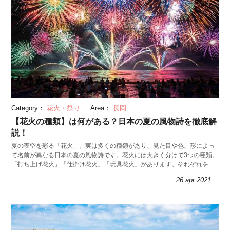
Category：
花火・祭り
Area：
長岡
【花火の種類】は何がある？日本の夏の風物詩を徹底解
説！
夏の夜空を彩る「花火」。実は多くの種類があり、見た目や色、形によっ
て名前が異なる日本の夏の風物詩です。花火には大きく分けて3つの種類。
「打ち上げ花火」「仕掛け花火」「玩具花火」があります。それぞれを詳
しく解説していきます。
26.apr 2021