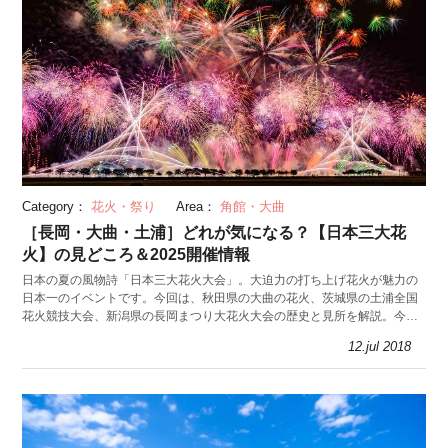
Category：
花火・祭り
Area：
角館・大曲
［長岡・大曲・土浦］どれが気になる？【日本三大花
火】の見どころ＆2025開催情報
日本の夏の風物詩「日本三大花火大会」。大迫力の打ち上げ花火が魅力の
日本一のイベントです。今回は、秋田県の大曲の花火、茨城県の土浦全国
花火競技大会、新潟県の長岡まつり大花火大会の歴史と見所を解説。今年
はどこに行こうか迷っている人必見です。
12.jul 2018