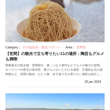
Category：
その他名所・観光スポット
Area：
笠間市
【笠間】の観光で立ち寄りたい11の場所：陶芸もグルメ
も満喫
関東最古の焼き物・笠間焼や、栗・いなり寿司などグルメが魅力の笠間。
ギャラリーや窯元の直売所、栗グルメがいただける場所、穴場的な石の資
料館など、笠間の観光・ひとり旅・女子旅で立ち寄りたい場所を紹介しま
す。
25.jan 2024