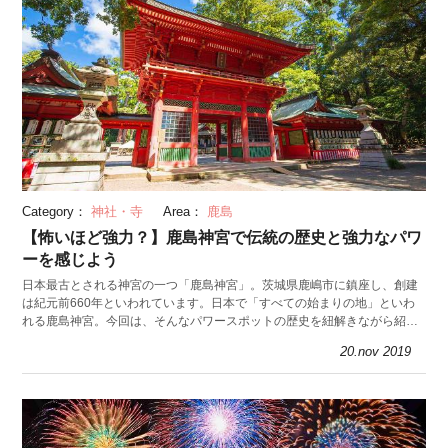
Category：
神社・寺
Area：
鹿島
【怖いほど強力？】鹿島神宮で伝統の歴史と強力なパワ
ーを感じよう
日本最古とされる神宮の一つ「鹿島神宮」。茨城県鹿嶋市に鎮座し、創建
は紀元前660年といわれています。日本で「すべての始まりの地」といわ
れる鹿島神宮。今回は、そんなパワースポットの歴史を紐解きながら紹介
します。
20.nov 2019