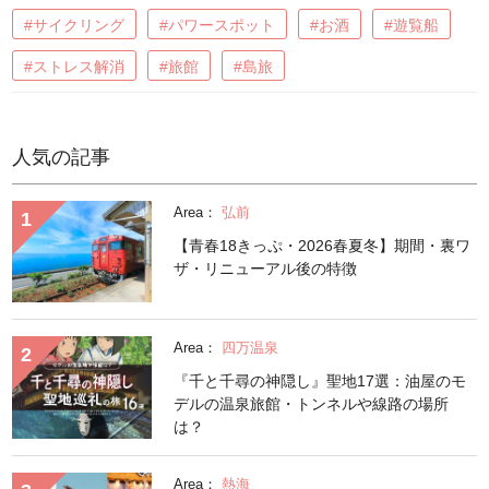
#サイクリング
#パワースポット
#お酒
#遊覧船
#ストレス解消
#旅館
#島旅
人気の記事
Area：
弘前
【青春18きっぷ・2026春夏冬】期間・裏ワ
ザ・リニューアル後の特徴
Area：
四万温泉
『千と千尋の神隠し』聖地17選：油屋のモ
デルの温泉旅館・トンネルや線路の場所
は？
Area：
熱海