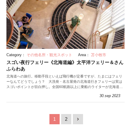
Category：
その他名所・観光スポット
Area：
苫小牧市
スゴい夜行フェリー《北海道編》太平洋フェリー＆さん
ふらわあ
北海道への旅行。移動手段といえば飛行機が定番ですが、たまにはフェリ
ーなんてどうでしょう？ 大洗発・名古屋発の北海道行きフェリーは実は
スゴいポイントが目白押し。全国60航路以上に乗船のライターが北海道行
き夜行フェリーの魅力を語ります。
30.sep 2023
1
2
1