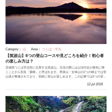
Category：
山
Area：
つくば・牛久
【筑波山】6つの登山コースや見どころを紹介！初心者
の楽しみ方は？
茨城県つくば市北部に位置する筑波山。日没の際には山頂付近が紫色に輝
くことから別名「紫峰」と呼ばれます。男体山・女体山の2つの峰までは登
山道が整備されており、気軽に登山が楽しめます。この記事では6つの登山
道と見どころをご紹介。
12.jul 2018