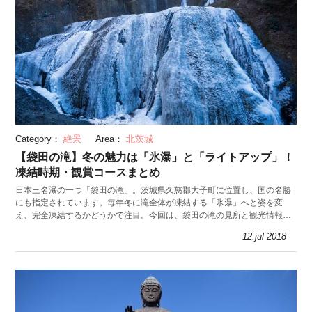
Category：
絶景
Area：
北茨城
【袋田の滝】冬の魅力は「氷瀑」と「ライトアップ」！
凍結時期・観賞コースまとめ
日本三名瀑の一つ「袋田の滝」。茨城県久慈郡大子町に位置し、国の名勝
にも指定されています。毎年冬に滝全体が凍結する「氷瀑」へと姿を変
え、完全凍結するかどうかで注目。今回は、袋田の滝の見所と観光情報を
紹介します。
12.jul 2018