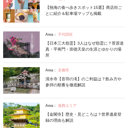
【熱海の食べ歩きスポット15選】商店街ご
とに紹介＆駐車場マップも掲載
Area：
千代田区
【日本三大怨霊】3人はなぜ怨霊に？菅原道
真・平将門・崇徳天皇の生涯とゆかりの場
所
Area：
京都市
清水寺【音羽の滝】のご利益は？飲み方や
参拝の順番を徹底解説
Area：
洛西エリア
【金閣寺】歴史・見どころは？世界遺産登
録の理由も解説