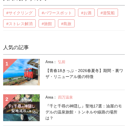
#サイクリング
#パワースポット
#お酒
#遊覧船
#ストレス解消
#旅館
#島旅
人気の記事
Area：
弘前
【青春18きっぷ・2026春夏冬】期間・裏ワ
ザ・リニューアル後の特徴
Area：
四万温泉
『千と千尋の神隠し』聖地17選：油屋のモ
デルの温泉旅館・トンネルや線路の場所
は？