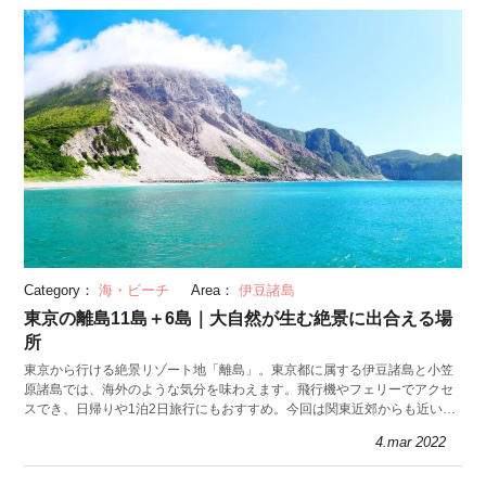
Category：
海・ビーチ
Area：
伊豆諸島
東京の離島11島＋6島｜大自然が生む絶景に出合える場
所
東京から行ける絶景リゾート地「離島」。東京都に属する伊豆諸島と小笠
原諸島では、海外のような気分を味わえます。飛行機やフェリーでアクセ
スでき、日帰りや1泊2日旅行にもおすすめ。今回は関東近郊からも近い島
13選を紹介します。
4.mar 2022