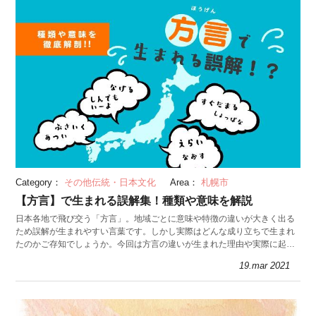
Category：
その他伝統・日本文化
Area：
札幌市
【方言】で生まれる誤解集！種類や意味を解説
日本各地で飛び交う「方言」。地域ごとに意味や特徴の違いが大きく出る
ため誤解が生まれやすい言葉です。しかし実際はどんな成り立ちで生まれ
たのかご存知でしょうか。今回は方言の違いが生まれた理由や実際に起き
た誤解、歴史を紹介します。
19.mar 2021