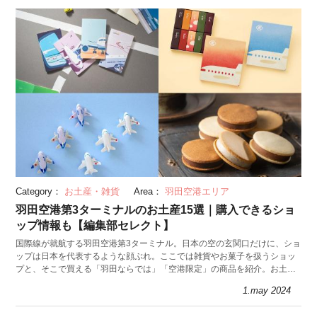
Category：
お土産・雑貨
Area：
羽田空港エリア
羽田空港第3ターミナルのお土産15選｜購入できるショ
ップ情報も【編集部セレクト】
国際線が就航する羽田空港第3ターミナル。日本の空の玄関口だけに、ショ
ップは日本を代表するような顔ぶれ。ここでは雑貨やお菓子を扱うショッ
プと、そこで買える「羽田ならでは」「空港限定」の商品を紹介。お土産
や記念品におすすめの品ばかりですよ。
1.may 2024