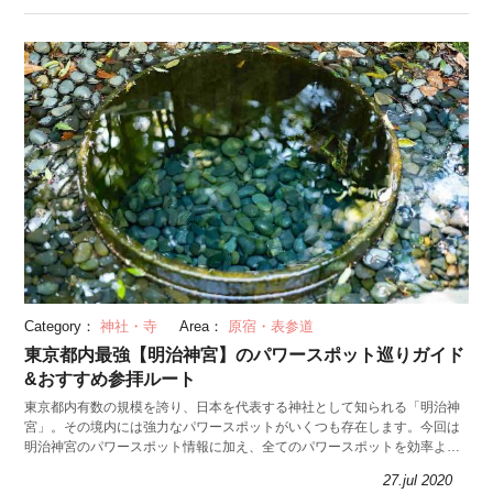
Category：
神社・寺
Area：
原宿・表参道
東京都内最強【明治神宮】のパワースポット巡りガイド
&おすすめ参拝ルート
東京都内有数の規模を誇り、日本を代表する神社として知られる「明治神
宮」。その境内には強力なパワースポットがいくつも存在します。今回は
明治神宮のパワースポット情報に加え、全てのパワースポットを効率よく
回れるおすすめ参拝ルートを紹介します。
27.jul 2020