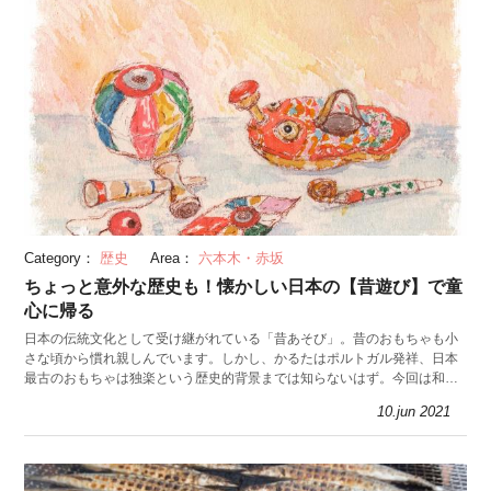
Category：
歴史
Area：
六本木・赤坂
ちょっと意外な歴史も！懐かしい日本の【昔遊び】で童
心に帰る
日本の伝統文化として受け継がれている「昔あそび」。昔のおもちゃも小
さな頃から慣れ親しんでいます。しかし、かるたはポルトガル発祥、日本
最古のおもちゃは独楽という歴史的背景までは知らないはず。今回は和の
あそびの歴史や文化を紹介します。
10.jun 2021