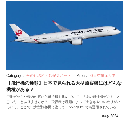
Category：
その他名所・観光スポット
Area：
羽田空港エリア
【飛行機の種類】日本で見られる大型旅客機にはどんな
機種がある？
空港デッキや機内の窓から飛行機を眺めていて、「あの飛行機デカ！」と
思ったことありませんか？ 飛行機は種類によって大きさや中の造りがい
ろいろ。ここでは大型旅客機に絞って、ANAやJALでも運用されているポ
ピュラーな機種を写真とともに6種類紹介。
1.may 2024