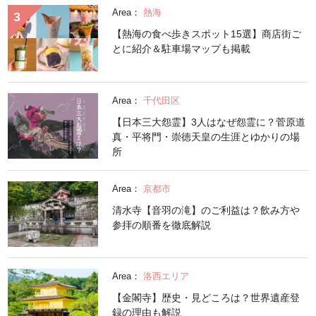
Area：
熱海
【熱海の食べ歩きスポット15選】商店街ご
とに紹介＆駐車場マップも掲載
Area：
千代田区
【日本三大怨霊】3人はなぜ怨霊に？菅原道
真・平将門・崇徳天皇の生涯とゆかりの場
所
Area：
京都市
清水寺【音羽の滝】のご利益は？飲み方や
参拝の順番を徹底解説
Area：
洛西エリア
【金閣寺】歴史・見どころは？世界遺産登
録の理由も解説