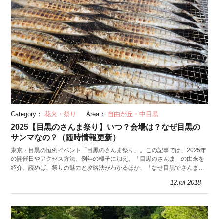
Category：
花火・祭り
Area：
自由が丘・中目黒
2025【目黒のさんま祭り】いつ？会場は？なぜ目黒の
サンマなの？（随時情報更新）
東京・目黒の恒例イベント「目黒のさんま祭り」。この記事では、2025年
の開催日やアクセス方法、例年の様子に加え、「目黒のさんま」の由来を
紹介。読めば、祭りの魅力と攻略法がわかるほか、「なぜ目黒でさんま祭
りを？」という疑問もきっと解消できるはず。
12.jul 2018