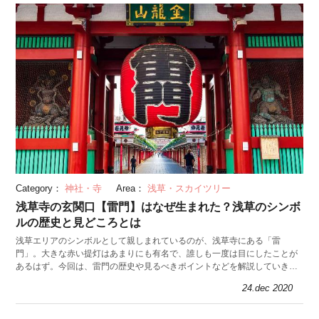
Category：
神社・寺
Area：
浅草・スカイツリー
浅草寺の玄関口【雷門】はなぜ生まれた？浅草のシンボ
ルの歴史と見どころとは
浅草エリアのシンボルとして親しまれているのが、浅草寺にある「雷
門」。大きな赤い提灯はあまりにも有名で、誰しも一度は目にしたことが
あるはず。今回は、雷門の歴史や見るべきポイントなどを解説していきま
す。
24.dec 2020