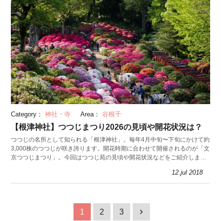
Category：
神社・寺
Area：
谷根千
【根津神社】つつじまつり2026の見頃や開花状況は？
つつじの名所として知られる「根津神社」。毎年4月中旬〜下旬にかけて約
3,000株のつつじが咲き誇ります。開花時期に合わせて開催されるのが「文
京つつじまつり」。今回はつつじ苑の見頃や開花状況などをご紹介しま
す。
12.jul 2018
1
2
3
1