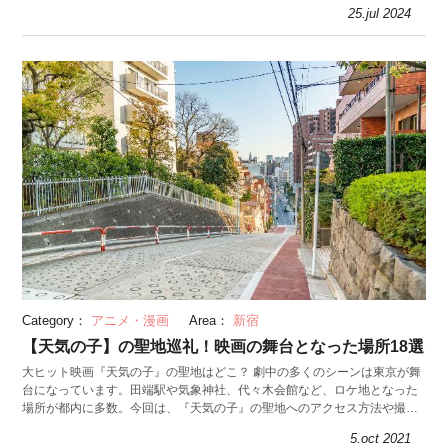
にぴったりなお菓子・食品・雑貨を紹介。
25.jul 2024
Category：
アニメ・漫画
Area：
新宿
【天気の子】の聖地巡礼！映画の舞台となった場所18選
大ヒット映画『天気の子』の聖地はどこ？ 劇中の多くのシーンは東京が舞
台になっています。田端駅や気象神社、代々木会館など、ロケ地となった
場所が都内に多数。今回は、『天気の子』の聖地へのアクセス方法や撮影
アングルを紹介します。
5.oct 2021