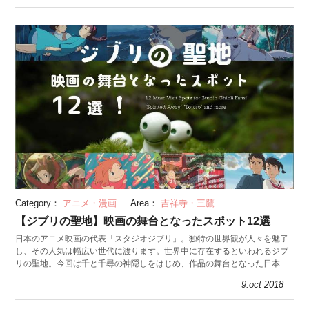
Category：
アニメ・漫画
Area：
吉祥寺・三鷹
【ジブリの聖地】映画の舞台となったスポット12選
日本のアニメ映画の代表「スタジオジブリ」。独特の世界観が人々を魅了
し、その人気は幅広い世代に渡ります。世界中に存在するといわれるジブ
リの聖地。今回は千と千尋の神隠しをはじめ、作品の舞台となった日本の
スポットを紹介します。
9.oct 2018