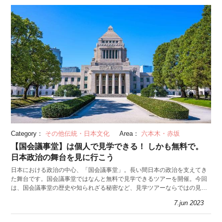
Category：
その他伝統・日本文化
Area：
六本木・赤坂
【国会議事堂】は個人で見学できる！ しかも無料で。
日本政治の舞台を見に行こう
日本における政治の中心、「国会議事堂」。長い間日本の政治を支えてき
た舞台です。国会議事堂ではなんと無料で見学できるツアーを開催。今回
は、国会議事堂の歴史や知られざる秘密など、見学ツアーならではの見ど
ころや参加方法を紹介します。
7.jun 2023