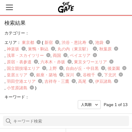
検索結果
カテゴリー：
エリア：
東京都
(
新宿
渋谷・恵比寿
池袋
神楽坂
巣鴨・駒込
丸の内（東京駅）
秋葉原
浅草・スカイツリー
両国
ベイエリア
原宿・表参道
六本木・赤坂
東京タワーエリア
国立競技場エリア
上野
自由が丘・中目黒
後楽園
皇居エリア
銀座・築地
深川
谷根千
下北沢
羽田空港エリア
吉祥寺・三鷹
高尾
伊豆諸島
小笠原諸島
)
キーワード：
Page 1 of 13