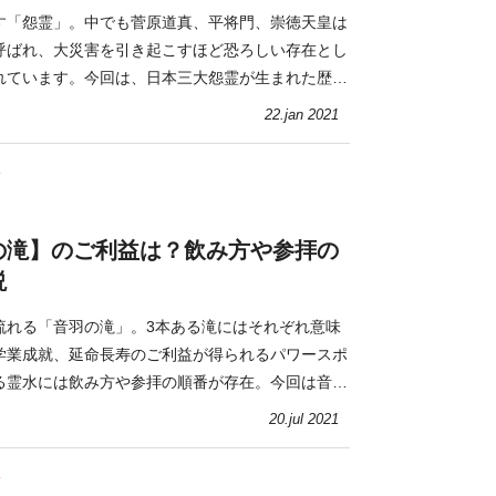
す「怨霊」。中でも菅原道真、平将門、崇徳天皇は
呼ばれ、大災害を引き起こすほど恐ろしい存在とし
れています。今回は、日本三大怨霊が生まれた歴史
噂が絶えないゆかりの地を紹介します。
22.jan 2021
寺
の滝】のご利益は？飲み方や参拝の
説
流れる「音羽の滝」。3本ある滝にはそれぞれ意味
学業成就、延命長寿のご利益が得られるパワースポ
る霊水には飲み方や参拝の順番が存在。今回は音羽
所を紹介します。
20.jul 2021
寺