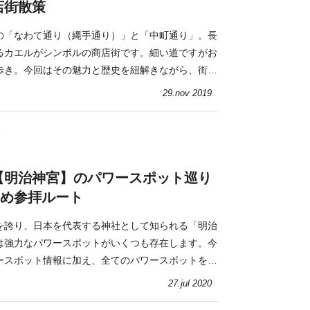
店街散策
の「なわて通り（縄手通り）」と「中町通り」。長
るカエルがシンボルの商店街です。細い道ですがお
歩き。今回はその魅力と歴史を紐解きながら、街を
29.nov 2019
寺
【明治神宮】のパワースポット巡り
すめ参拝ルート
を誇り、日本を代表する神社として知られる「明治
は強力なパワースポットがいくつも存在します。今
ースポット情報に加え、全てのパワースポットを効
め参拝ルートを紹介します。
27.jul 2020