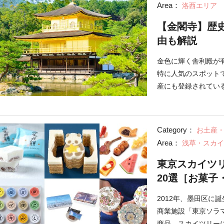
Area：
洛西エリア
【金閣寺】歴
由も解説
金色に輝く舎利殿が
特に人気のスポット
産にも登録されてい
どころを紹介します
Category：
お土産
Area：
浅草・スカイ
東京スカイツリ
20選［お菓子
2012年、墨田区に
商業施設「東京ソラ
商品、スカイツリー