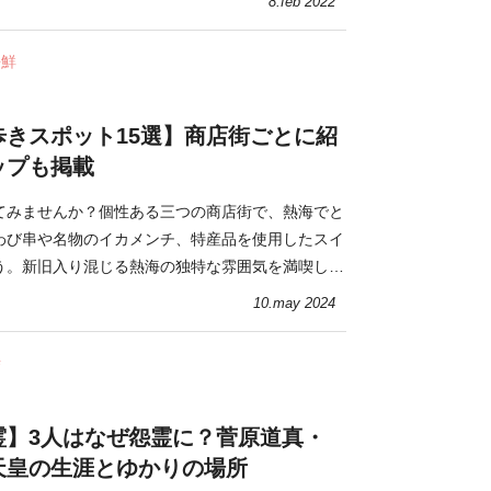
8.feb 2022
海鮮
歩きスポット15選】商店街ごとに紹
ップも掲載
てみませんか？個性ある三つの商店街で、熱海でと
わび串や名物のイカメンチ、特産品を使用したスイ
う。新旧入り混じる熱海の独特な雰囲気を満喫して
10.may 2024
寺
霊】3人はなぜ怨霊に？菅原道真・
天皇の生涯とゆかりの場所