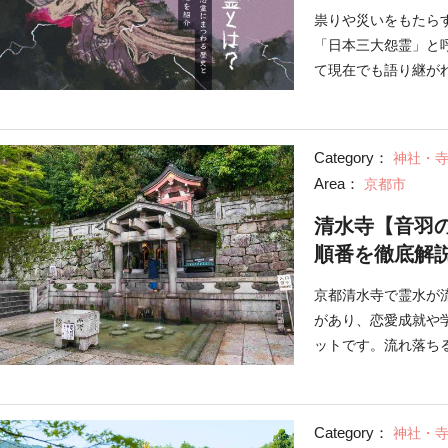
祟りや災いをもたら
「日本三大怨霊」と
て現在でも語り継が
や、今でも不思議な
Category：
神社・
Area：
京都市
清水寺【音羽
順番を徹底解
京都清水寺で霊水が
があり、恋愛成就や
ットです。流れ落ち
の滝の深い歴史と見
Category：
神社・