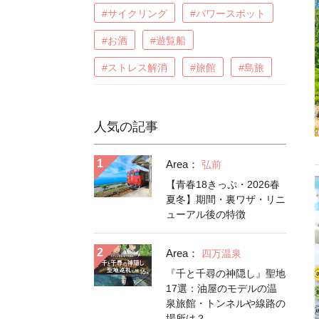
#サイクリング
#パワースポット
#お酒
#遊覧船
#ストレス解消
#旅館
#島旅
人気の記事
Area：
弘前
【青春18きっぷ・2026春
夏冬】期間・裏ワザ・リニ
ューアル後の特徴
Area：
四万温泉
『千と千尋の神隠し』聖地
17選：油屋のモデルの温
泉旅館・トンネルや線路の
場所は？