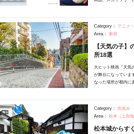
はお土産にぴったり
Category：
アニメ
Area：
新宿
【天気の子】
所18選
大ヒット映画『天気
が舞台になっていま
なった場所が都内に
法や撮影アングルを
Category：
街並み
Area：
松本（上高地
松本城からす