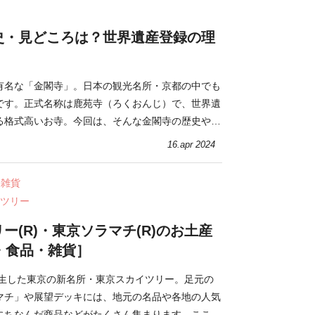
史・見どころは？世界遺産登録の理
有名な「金閣寺」。日本の観光名所・京都の中でも
です。正式名称は鹿苑寺（ろくおんじ）で、世界遺
る格式高いお寺。今回は、そんな金閣寺の歴史や見
。
16.apr 2024
・雑貨
ツリー
ー(R)・東京ソラマチ(R)のお土産
・食品・雑貨］
誕生した東京の新名所・東京スカイツリー。足元の
マチ」や展望デッキには、地元の名品や各地の人気
にちなんだ商品などがたくさん集まります。ここで