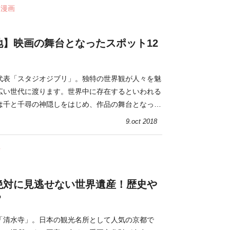
・漫画
地】映画の舞台となったスポット12
代表「スタジオジブリ」。独特の世界観が人々を魅
広い世代に渡ります。世界中に存在するといわれる
は千と千尋の神隠しをはじめ、作品の舞台となった
介します。
9.oct 2018
寺
絶対に見逃せない世界遺産！歴史や
？
「清水寺」。日本の観光名所として人気の京都で