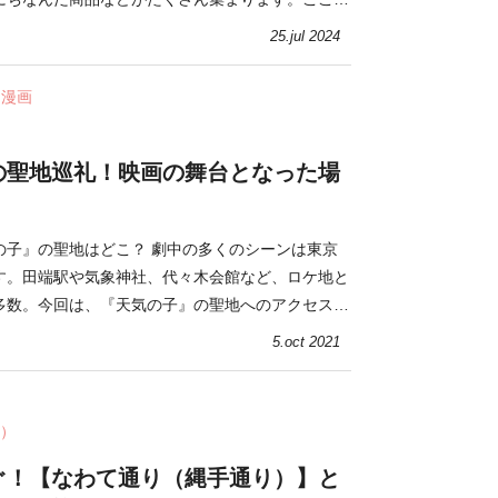
なお菓子・食品・雑貨を紹介。
25.jul 2024
・漫画
の聖地巡礼！映画の舞台となった場
の子』の聖地はどこ？ 劇中の多くのシーンは東京
す。田端駅や気象神社、代々木会館など、ロケ地と
多数。今回は、『天気の子』の聖地へのアクセス方
紹介します。
5.oct 2021
）
ぐ！【なわて通り（縄手通り）】と