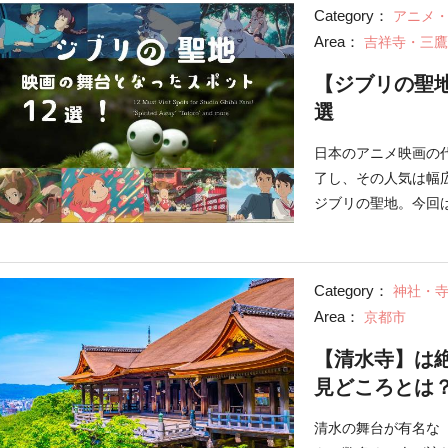
Category：
アニメ
Area：
吉祥寺・三鷹
【ジブリの聖
選
日本のアニメ映画の
了し、その人気は幅
ジブリの聖地。今回
日本のスポットを紹
Category：
神社・
Area：
京都市
【清水寺】は
見どころとは
清水の舞台が有名な