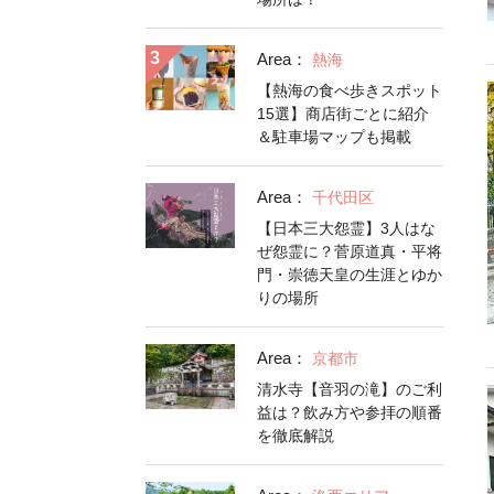
Area：
熱海
【熱海の食べ歩きスポット
15選】商店街ごとに紹介
＆駐車場マップも掲載
Area：
千代田区
【日本三大怨霊】3人はな
ぜ怨霊に？菅原道真・平将
門・崇徳天皇の生涯とゆか
りの場所
Area：
京都市
清水寺【音羽の滝】のご利
益は？飲み方や参拝の順番
を徹底解説