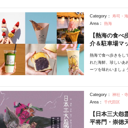
Category：
寿司・
Area：
熱海
【熱海の食べ
介＆駐車場マ
熱海で食べ歩きをし
れた海鮮、珍しいあ
ーツを味わいましょ
くださいね。
Category：
神社・
Area：
千代田区
【日本三大怨
平将門・崇徳