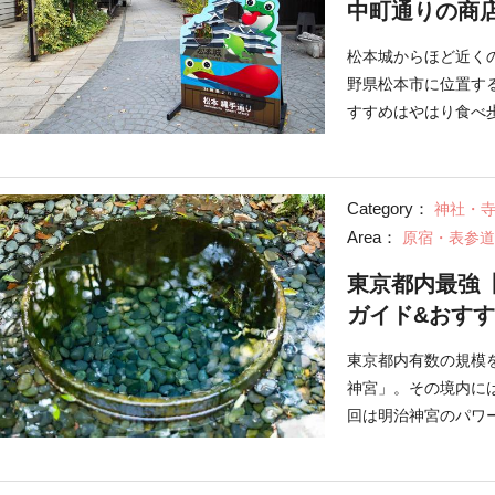
中町通りの商
松本城からほど近く
野県松本市に位置す
すすめはやはり食べ
散策してみました。
Category：
神社・
Area：
原宿・表参道
東京都内最強
ガイド&おす
東京都内有数の規模
神宮」。その境内に
回は明治神宮のパワ
率よく回れるおすす