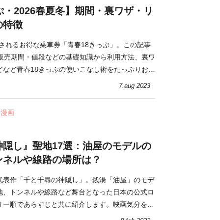
ぷ・2026春夏冬】期間・裏ワザ・リ
の特徴
売されるお得な乗車券「青春18きっぷ」。この記事
の販売期間・値段などの基礎知識から利用方法、裏ワ
どなど青春18きっぷの使いこなし術をたっぷりお届
7.aug 2023
・漫画
神隠し』聖地17選：油屋のモデルの
ンネルや線路の場所は？
代表作「千と千尋の神隠し」。銭湯「油屋」のモデ
地、トンネルや線路など舞台となった日本の公式ロ
リー順であらすじと共に紹介します。映画気分を味
の旅へ。