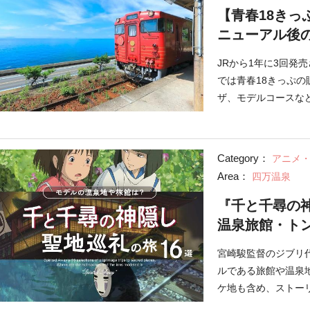
【青春18きっ
ニューアル後
JRから1年に3回発
では青春18きっぷ
ザ、モデルコースな
け。
Category：
アニメ
Area：
四万温泉
『千と千尋の
温泉旅館・ト
宮崎駿監督のジブリ
ルである旅館や温泉
ケ地も含め、ストー
わいながら聖地巡礼