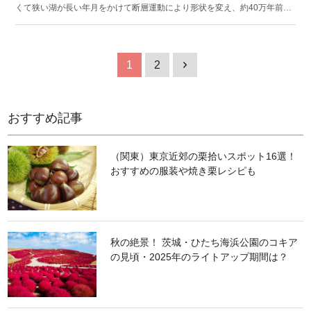
くて狭い湖が長い年月をかけて断層運動により形状を変え、約40万年前に
現在の姿になったといわれています。この貴重な景観を守るため、1950年
に琵琶湖を中心とした「琵琶湖国定公園」が指定されました。琵琶湖にし
かいない生物は約60種類以上報告されており、生き物の貴重なすみかでも
あります。琵琶湖では、カヌーやヨットなどのアクティビティが盛ん。周
1
2
1
囲の景観をサイクリングで楽しむ人も多く、自然の中で楽しめるアクティ
ビティがそろっています。
おすすめ記事
（関東）東京近郊の栗拾いスポット16選！
おすすめの服装や焼き栗レシピも
秋の絶景！ 茨城・ひたち海浜公園のコキア
の見頃・2025年のライトアップ期間は？