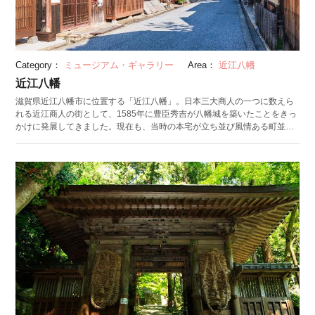
Category：
ミュージアム・ギャラリー
Area：
近江八幡
近江八幡
滋賀県近江八幡市に位置する「近江八幡」。日本三大商人の一つに数えら
れる近江商人の街として、1585年に豊臣秀吉が八幡城を築いたことをきっ
かけに発展してきました。現在も、当時の本宅が立ち並び風情ある町並み
を保存しています。 国内では珍しい瓦専門の展示館「かわらミュージア
ム」や毎年4月に迫力満点の近江八幡火まつりが開催される「日牟禮八幡
宮」などの名所が満載。 日牟禮八幡宮の近くから運行しているロープウェ
イに乗って八幡山山頂へ登れば、標高271mから眼下に近江八幡の街並みや
琵琶湖が広がる景色を楽しめます。