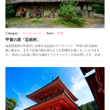
Category：
テーマパーク
Area：
甲賀
甲賀の里「忍術村」
滋賀県南部の甲賀市に位置する忍術のテーマパーク「甲賀の里 忍術村」。
森に囲まれ、まるで忍者の隠れ里のような雰囲気を感じることができま
す。 村内には忍者に関する施設とアクティビティが目白押しです。忍者資
料1,400点あまりが展示され、世界一の資料数を誇る「忍者博物館」。様々
なからくりが仕掛けられている「からくり忍者屋敷」が建ち、「手裏剣道
場」では本格的な手裏剣投げを体験できます。 また、忍者の修行体験「忍
者道場」は水面に浮く忍術・水蜘蛛をはじめとするアクティビティが楽し
めます。忍者村内にある九つの修行場を巡り、全ての修行を達成すると、
免許皆伝巻物が授けられます。忍者服のレンタルもできるので、忍者にな
りきって思う存分楽しめるスポットです。