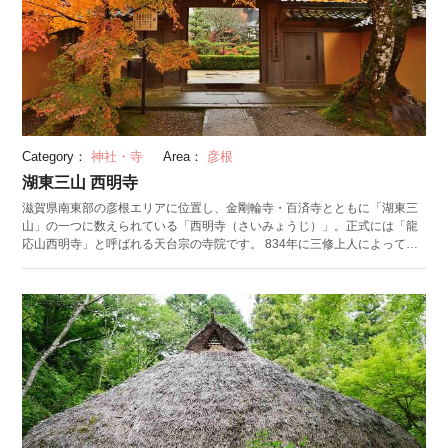
Category：
神社・寺
Area：
彦根
湖東三山 西明寺
滋賀県南東部の彦根エリアに位置し、金剛輪寺・百済寺とともに「湖東三
山」の一つに数えられている「西明寺（さいみょうじ）」。正式には「龍
応山西明寺」と呼ばれる天台宗の寺院です。 834年に三修上人によって創
建されたといわれ、境内には歴史的価値の高い建築物が今なお残されてい
ます。そのうちの一つ、鎌倉時代に建てられた本堂は釘を1本も使わずに建
てられているのが特徴。国宝第一号に指定されています。 総ヒノキ造りの
三重塔は内部に描かれた極楽浄土の壁画が美しく、こちらも国宝に指定さ
れています。冬桜の一種で11月に満開を迎える「不断桜」と紅葉の名所と
しても知られ、秋には名庭「蓬莱庭」がカラフルに彩られます。