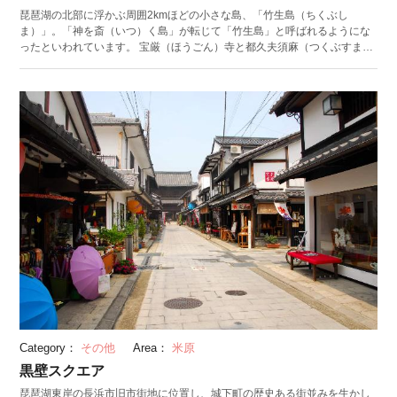
琵琶湖の北部に浮かぶ周囲2kmほどの小さな島、「竹生島（ちくぶし
ま）」。「神を斎（いつ）く島」が転じて「竹生島」と呼ばれるようにな
ったといわれています。 宝厳（ほうごん）寺と都久夫須麻（つくぶすま）
神社を有し、古くから人々の信仰を集めてきました。近年はパワースポッ
トとして注目を集めるほか、豊臣秀吉ゆかりの桃山時代を代表する建築物
が残ることでも知られ、多くの観光客が訪れています。 島内には、歴史的
な遺構が点在。大阪城の極楽門を移築したとされる「法厳寺唐門」は、国
宝にも指定されています。同じく国宝の「都久夫須麻神社本殿」は伏見城
の遺構とされ、柱や天井などに見られる豪華な装飾は必見です。 竹生島へ
は「長浜港」「今津港」「彦根港」のいずれかから船にのりアクセスする
ことができます。 ●長浜港発・今津港発：[琵琶湖汽船｜竹生島クルーズ]
(https://www.biwakokisen.co.jp/cruise/chikubu/price_time/){target="_blank"
rel="noopener"} ●彦根港発：[オーミマリン｜竹生島航路]
(https://www.ohmitetudo.co.jp/marine/time-price/chikubushima/)
{target="_blank" rel="noopener"} （公開日：2018/08/09 最終更新日：
2024/02/22）
Category：
その他
Area：
米原
黒壁スクエア
琵琶湖東岸の長浜市旧市街地に位置し、城下町の歴史ある街並みを生かし