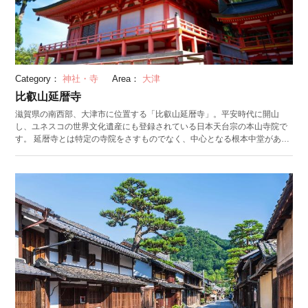
Category：
神社・寺
Area：
大津
比叡山延暦寺
滋賀県の南西部、大津市に位置する「比叡山延暦寺」。平安時代に開山
し、ユネスコの世界文化遺産にも登録されている日本天台宗の本山寺院で
す。 延暦寺とは特定の寺院をさすものでなく、中心となる根本中堂がある
「東塔」「西塔」「横川」といった150ほどの堂塔の総称のことです。な
かでも有名なのが、根本中堂にある3基の灯り「不滅の法灯」。開山から
1200年以上消えることなく灯り続けており、歴史を絶やさず守り続けるこ
との偉大さを伝えています。 比叡山は標高が高いため、京都市内よりも気
温が平均して5℃低く、夏には避暑地としても人気です。秋には横川地域で
紅葉祭り「比叡のもみじ」が開催され、約2,000本の紅葉が色付きます。
車で訪れることもできますが、景色をより楽しむならケーブルカーの利用
がおすすめ。坂本から延びるケーブルカーは日本一の長さで、変化に富む
車窓からは琵琶湖の景観が一望できます。