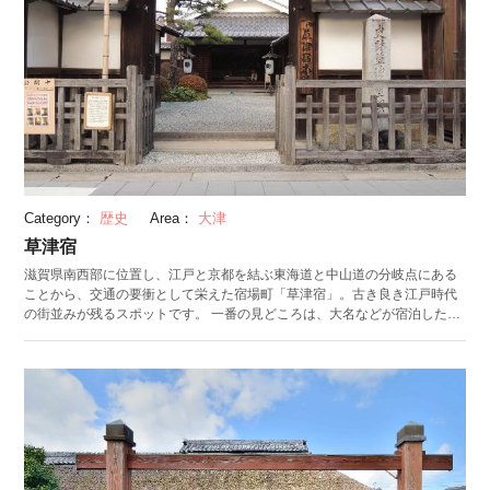
た長さ5m30cmにおよぶ「醒井宿絵図」は圧巻です。 また、毎年7月から8
月ごろに咲く梅花藻（ばいかも）も見どころ。梅花藻とは、梅に似た白い
花を咲かせる水中花です。醒井を流れる地蔵川に生息しており、水面から
顔を出すように花を咲かせます。7月末頃から8月上旬の夜間にかけて行わ
れるライトアップは幻想的。暗闇に輝く梅花藻を見るため、多くの観光客
が訪れます。
Category：
歴史
Area：
大津
草津宿
滋賀県南西部に位置し、江戸と京都を結ぶ東海道と中山道の分岐点にある
ことから、交通の要衝として栄えた宿場町「草津宿」。古き良き江戸時代
の街並みが残るスポットです。 一番の見どころは、大名などが宿泊した草
津宿のシンボル「草津宿本陣」。建物面積1706㎡、部屋数39を誇り、本陣
としては最大級の大きさ。大修理を経て復元され、東海道筋では唯一ほぼ
完全に残っている書院造の屋敷です。屋敷内では、貴重な資料なども展
示・所蔵されています。 他にも、街並み模型や街道すごろく、旅衣装の体
験コーナーなどが目玉の「草津宿街交流館」や、東海道と中山道のまさに
合流地点に立つ「追分道標（おいわけどうひょう）」なども見どころで
す。 街歩きに疲れたら、FM放送局を併設した休憩所「くさつ夢本陣」に
も訪れてみてくださいね。