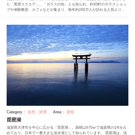
た「黒壁スクエア」。「ガラスの街」とも知られ、約30軒のガラスショッ
プや体験教室、カフェなどが集まり、毎年約200万人が訪れる人気エリア
です。 その中心にあるのが「黒壁1號館・黒壁ガラス館」。明治時代、黒
い漆喰の壁を持つことから「黒壁銀行」の名で親しまれていた銀行の建物
を改築し、1989年にオープンしました。 和の雰囲気と西洋の建築を見事に
マッチングさせたモダンな同館では、ガラス製のアクセサリーや雑貨、ヨ
ーロッパから買い付けられたグラスを販売しています。近隣店舗では、ス
テンドグラスや吹きガラスなどの制作体験も可能
Category：
自然・絶景
Area：
彦根
琵琶湖
滋賀県大津市を中心に広がる「琵琶湖」。面積は670㎢で滋賀県の1/6を占
めており、日本で一番大きな淡水湖として知られています。 琵琶湖は、浅