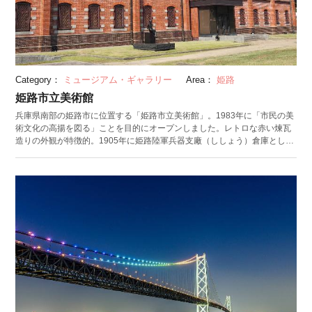
Category：
ミュージアム・ギャラリー
Area：
姫路
姫路市立美術館
兵庫県南部の姫路市に位置する「姫路市立美術館」。1983年に「市民の美
術文化の高揚を図る」ことを目的にオープンしました。レトロな赤い煉瓦
造りの外観が特徴的。1905年に姫路陸軍兵器支廠（ししょう）倉庫として
建てられ、現在は国の有形文化財に登録されています。 館内には、姫路市
ゆかりの美術作品をはじめとした、国内外の近現代美術作品たちを展示。
絵画や彫刻、写真、刀剣など約3,700点が貯蔵されています。コレクション
室では、クロード・モネやジョルジュ・ルオーといったフランス近代美術
の名品が常設展示されています。企画展示室では、定期的に特別企画展や
兵庫県最古の公募展「姫路市美術展」を開催。その他にも、無料で利用で
きるコレクションギャラリーや庭園に立つ13点の野外彫刻も魅力です。