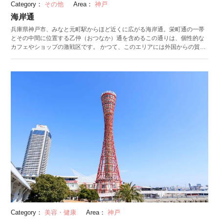
Category：
その他
Area：
神戸
海岸通
兵庫県神戸市、みなと元町駅からほど近くに広がる海岸通。栄町通の一帯
とその中間に位置する乙仲（おつなか）通を含めるこの通りは、個性的な
カフェやショップの激戦区です。 かつて、このエリアには外国からの貿易
船が発着する埠頭があり、貿易の中心地として栄えました。そのため、現
在も異国情緒漂うクラシカルな建物が立ち並んでいます。 海岸通には、ヴ
ィンテージ家具を扱うセレクトショップや、こだわりの帽子を販売するア
トリエショップなど、おしゃれなお店が目白押し。雑居ビルの２階などに
は隠れ家のようなショップがあることも多いので、ぶらぶら散策しながら
お気に入りのお店を探してみるのもおすすめです。
Category：
美容・健康
Area：
神戸