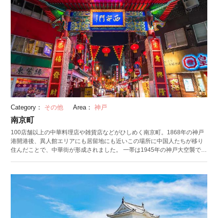
Category：
その他
Area：
神戸
南京町
100店舗以上の中華料理店や雑貨店などがひしめく南京町。1868年の神戸
港開港後、異人館エリアにも居留地にも近いこの場所に中国人たちが移り
住んだことで、中華街が形成されました。 一帯は1945年の神戸大空襲で全
焼しましたが、1970年代に入って「南京町商店街振興組合」が創設。その
後街づくりが進み、現在では横浜中華街、長崎新地中華街と並ぶ日本三大
中華街の一つとして発展を遂げています。中国のグルメやショッピングが
楽しめるのはもちろんのこと、冬の春節祭や秋の中秋節など季節ごとのイ
ベントも見どころです。