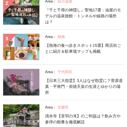
Area：
四万温泉
『千と千尋の神隠し』聖地17選：油屋のモ
デルの温泉旅館・トンネルや線路の場所
は？
Area：
熱海
【熱海の食べ歩きスポット15選】商店街ご
とに紹介＆駐車場マップも掲載
Area：
千代田区
【日本三大怨霊】3人はなぜ怨霊に？菅原道
真・平将門・崇徳天皇の生涯とゆかりの場
所
Area：
京都市
清水寺【音羽の滝】のご利益は？飲み方や
参拝の順番を徹底解説