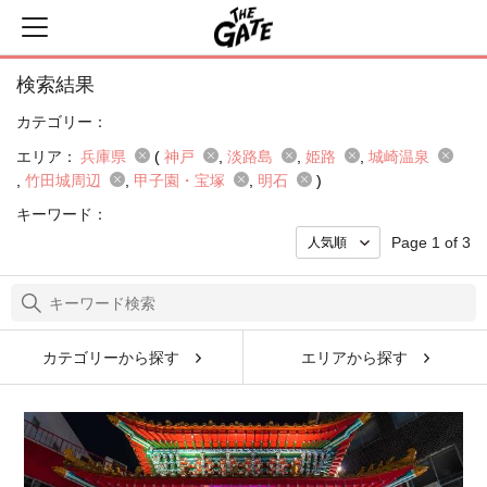
検索結果
カテゴリー：
エリア：
兵庫県
(
神戸
淡路島
姫路
城崎温泉
竹田城周辺
甲子園・宝塚
明石
)
キーワード：
Page 1 of 3
カテゴリーから探す
エリアから探す