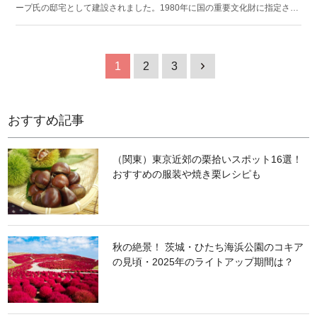
ープ氏の邸宅として建設されました。1980年に国の重要文化財に指定され
たのち、半解体修理を経て建設当初の姿に復元され、今日に至ります。 各
部屋に造作されたマントルピースやアラベスク風模様の階段、ふたつの異
なる形をした出窓など、細部までこだわった贅沢な造りは必見。2階のサン
ルームは、神戸の美しい街並みを見渡すことができるおすすめスポットで
1
2
3
1
す。
おすすめ記事
（関東）東京近郊の栗拾いスポット16選！
おすすめの服装や焼き栗レシピも
秋の絶景！ 茨城・ひたち海浜公園のコキア
の見頃・2025年のライトアップ期間は？