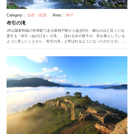
Category：
自然・絶景
Area：
神戸
布引の滝
JR山陽新幹線の停車駅である新神戸駅から徒歩5分、都心のほど近くに位
置する「布引（ぬのびき）の滝」。流れる水の様子が、布を垂らしている
ように美しいことから「布引の滝」と呼ばれるようになったのだとか。日
本の滝百選に選ばれており、栃木県の「華厳の滝」、和歌山県の「那智の
滝」と並ぶ日本三大神滝の一つとしても知られています。 布引の滝は、
「雄滝（おんたき）」「雌滝（めんたき）」「夫婦滝（めおとだき）」
「鼓ヶ滝（つつみがだき）」という4つの滝からなります。最も上流の雄滝
は43mの高さを誇り、迫力満点。鼓ヶ滝は、楽器の鼓のような音がするこ
とからその名が付いたといわれています。 周辺にはハイキング道が整備さ
れており、気軽に自然を満喫できます。特に木々が色づく新緑や紅葉の季
節は、より滝を囲う大自然の美しさが際立ちます。