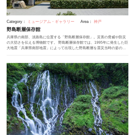
Category：
ミュージアム・ギャラリー
Area：
神戸
野島断層保存館
兵庫県の南部、淡路島に位置する「野島断層保存館」。災害の脅威や防災
の大切さを伝える博物館です。 野島断層保存館では、1995年に発生した巨
大地震「兵庫県南部地震」によって出現した野島断層を震災当時の姿のま
ま保存。館内には天然記念物にも指定されている野島断層をはじめ、地震
によって崩れた道路などが残されています。断層のズレから、地震の凄ま
じさと脅威を肌で感じられます。屋外にあるのがもう一つの震災遺構「神
戸の壁」。第二次世界大戦の空襲に耐え、大地震が訪れた際もこの壁だけ
は倒れずに姿を留めたといわれています。 体験コーナーでは、兵庫県南部
地震と東北地方太平洋沖地震の揺れの違いを体感できます。シアターも併
設されており、日本でこれまで起きた地震の様子や今後の災害への対策に
ついて学べる映像を上映しています。