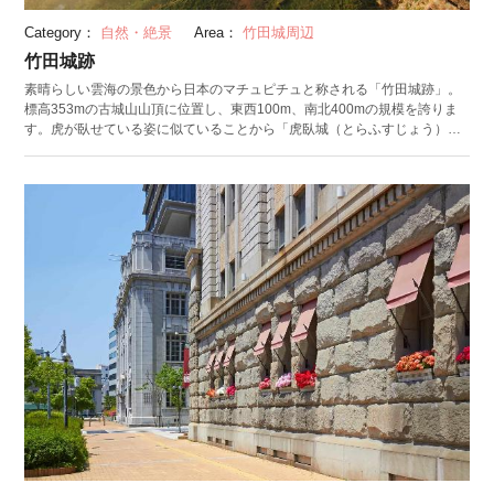
Category：
自然・絶景
Area：
竹田城周辺
竹田城跡
素晴らしい雲海の景色から日本のマチュピチュと称される「竹田城跡」。
標高353mの古城山山頂に位置し、東西100m、南北400mの規模を誇りま
す。虎が臥せている姿に似ていることから「虎臥城（とらふすじょう）」
と呼ばれることも。 室町時代の武将・山名宗全が1443年から13年の年月
をかけて完成させ、1590年頃に戦国武将・赤松広秀によって今のような石
垣積みの城郭が築かれました。その後、関ヶ原の戦いによる豊臣陣営側の
敗北によって廃城となった竹田城。自然石をうまく組み合わせて築かれた
城郭は完存する石垣遺構として今も残り、現在は国史跡に登録されていま
す。 竹田城跡の見所は、なんといっても雲海。9月から11月の明け方から
午前8時頃までが雲海のシーズンとされています。竹田城跡の西にある立雲
峡が、城を正面から望める絶好のビュースポット。雲海に浮かぶ城は、一
度見たら忘れられないほど神秘的で美しい光景です。