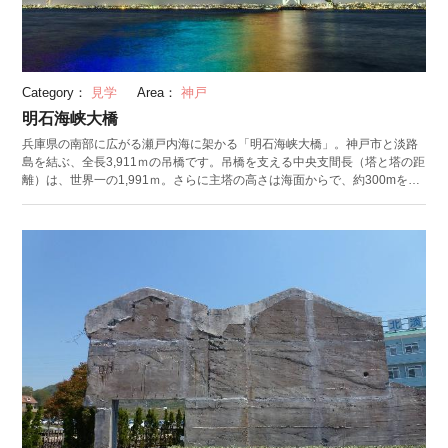
Category：
見学
Area：
神戸
明石海峡大橋
兵庫県の南部に広がる瀬戸内海に架かる「明石海峡大橋」。神戸市と淡路
島を結ぶ、全長3,911ｍの吊橋です。吊橋を支える中央支間長（塔と塔の距
離）は、世界一の1,991ｍ。さらに主塔の高さは海面からで、約300mを誇
ります。明石海峡は潮の流れが激しく水深も深いことから、このような設
計に。現在は中央支間長が一番長い橋としてギネスに登録されています。
見どころは橋からの景色。東京タワーとほぼ同じ高さから見る光景は爽快
です。ライトアップも見どころの一つ。季節によって色が変わる様々なパ
ターンが用意されています。橋はもちろん水面に映る光の美しさにも注目
です。 橋の中にある「舞子海上プロムナード」では、約317mの回遊式遊
歩道。橋を詳しく解説してくれる資料が展示されているほか、展望カフェ
レストラン「Tom's Cafe」が設けられています。