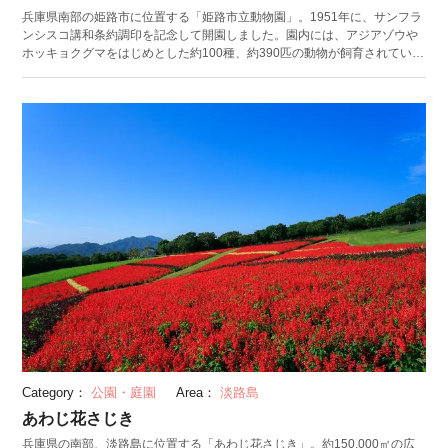
兵庫県南部の姫路市に位置する「姫路市立動物園」。1951年に、サンフラ
ンシスコ講和条約調印を記念して開園しました。園内には、アジアゾウや
ホッキョクグマをはじめとした約100種、約390匹の動物が飼育されている
ほか、「ミニ遊園地」も併設されています。 見どころは、4つに分かれた
獣舎。ボールニシキヘビなどの爬虫類が飼育されている「は虫類館」や、
コイをはじめとした様々な魚が泳ぐ「内堀」。さらに、アヒルやモルモッ
トといった小動物と触れ合うことができる「ふれあい牧場」、ヤギやブタ
などの動物が仲良く暮らす姿を見られる「ミニ牧場」があります。 動物園
内に併設されているミニ遊園地は、飛行機の遊具や観覧車などが子どもた
ちに大人気です。動物園の周辺には、世界遺産に登録されている「姫路
城」が立っています。ぜひ併せて訪れてみてください。
Category：
公園・庭園
Area：
淡路島
あわじ花さじき
兵庫県の南部、淡路島に位置する「あわじ花さじき」。約150,000㎡の広