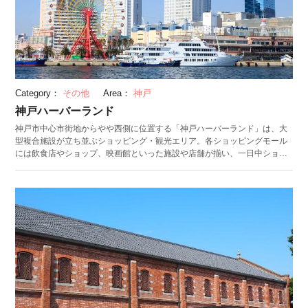
Category：
その他
Area：
神戸
神戸ハーバーランド
神戸市中心市街地からやや西側に位置する「神戸ハーバーランド」は、大
型複合施設が立ち並ぶショッピング・観光エリア。各ショッピングモール
には飲食店やショップ、映画館といった施設や店舗が揃い、一日中ショッ
ピングやグルメを楽しめます。 1980年代に国鉄湊川駅の跡地を再開発して
誕生した同エリアは、デュオこうべ、神戸ハーバーランド umieなど10の
複合施設からなります。ショッピングに疲れたら、大阪湾岸に立つ「モザ
イク大観覧車」に乗り神戸市の景色を堪能するもよし、「高浜岸壁」で心
地よい海風を感じながら散策するもよし。夜になると、メインストリート
である「神戸ガス燈通り」と「ハーバーロード」のケヤキ並木にLEDが点
灯。10万球の電球で彩られる幻想的な通りは、デートスポットとしてもぴ
ったりです。