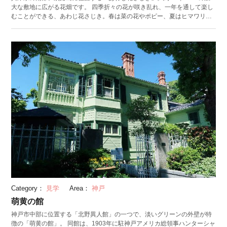
大な敷地に広がる花畑です。 四季折々の花が咲き乱れ、一年を通して楽し
むことができる、あわじ花さじき。春は菜の花やポピー、夏はヒマワリ、
秋にはコスモスが咲き、冬でも大花壇に植栽されたストックの花が辺りを
鮮やかに彩ります。 花さじきの特徴は、淡路島の丘陵地域の頂上にあるこ
と。標高約300mの高さから海に向かって広がる花畑を一望できます。眼下
に広がる花のじゅうたんはまさに絶景。まるで花の国に迷い込んだような
感覚を楽しめます。 併設されている直売所では、新鮮な野菜や果物をはじ
めとする淡路島の特産物を購入できます。美しい花に癒された後に、淡路
島の自然の恵みを味わってみてはいかがでしょうか。
Category：
見学
Area：
神戸
萌黄の館
神戸市中部に位置する「北野異人館」の一つで、淡いグリーンの外壁が特
徴の「萌黄の館」。 同館は、1903年に駐神戸アメリカ総領事ハンターシャ