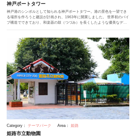
神戸ポートタワー
神戸港のシンボルとして知られる神戸ポートタワー。港の景色を一望でき
る場所を作ろうと建設が計画され、1963年に開業しました。 世界初のパイ
プ構造でできており、和楽器の鼓（つづみ）を長くしたような優美なデザ
イン。その美しさから「鉄塔の美女」と呼ばれています。第15回日本建築
学会賞、建築業協会優良建築賞など数々の賞を受賞し、2014年には国の登
録有形文化財にも登録されました。 展望5階層と地上3階層からなり、展望
室からは大阪や淡路島、六甲山まで見渡すことができます。また夜には
7,000個以上のLEDでタワー全体がきらめき、神戸ポートタワーのライトア
ップを外から眺めるのもおすすめです。
Category：
テーマパーク
Area：
姫路
姫路市立動物園