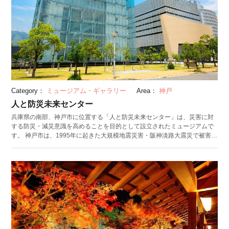
Category：
ミュージアム・ギャラリー
Area：
神戸
人と防災未来センター
兵庫県の南部、神戸市に位置する「人と防災未来センター」は、災害に対
する防災・減災意識を高めることを目的として設立されたミュージアムで
す。 神戸市は、1995年に起きた大規模地震災害・阪神淡路大震災で被害を
受けた地の一つ。地震災害が多い日本だからこそ知っている、災害時に起
こりうるできごとや状況に対応するための知識を、分かりやすく発信して
います。 建物は5階建ての西館と3階建ての東館に分かれています。西館で
は、ワークショップの開催や震災を追体験するシアター上映、ジオラマ模
型の展示など、身をもって防災について考えられるコンテンツがたくさ
ん。5階の資料室は無料で開放されています。東館では2011年に起こった
東日本大震災のドキュメンタリーを30分おきに上映しているほか、水と減
災について学ぶゾーンでは津波の実態についても学べます。 館内にはレス
トラン、防災グッズから神戸のお土産までを取り揃えたショップも併設さ
れています。