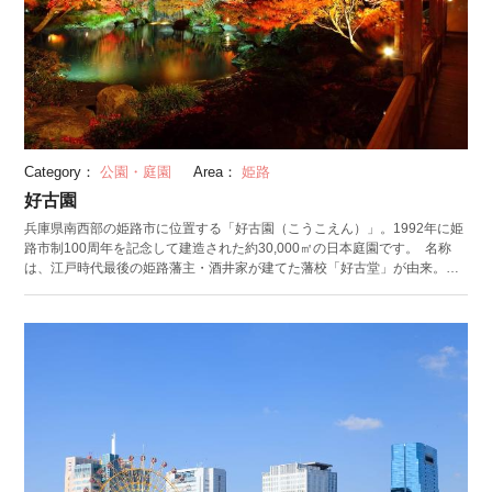
Category：
公園・庭園
Area：
姫路
好古園
兵庫県南西部の姫路市に位置する「好古園（こうこえん）」。1992年に姫
路市制100周年を記念して建造された約30,000㎡の日本庭園です。 名称
は、江戸時代最後の姫路藩主・酒井家が建てた藩校「好古堂」が由来。姫
路城天守のすぐそばにあり、姫路城を背後に望む風光明媚な庭園風景が楽
しめます。紅葉の名所としても知られ、晩秋には庭園をライトアップ。 庭
園は江戸時代の建築を再現した門や塀に囲まれた9つの庭からなります。庭
園が綺麗に見えるスポットは、御屋敷の庭にかかる「渡り廊下」。左右に
四季折々の景観が広がります。 園内には抹茶がいただける茶室、御膳や蕎
麦がいただけるレストランもあるので、休憩や食事にもぴったり。姫路城
とのおトクな共通券の販売もありますよ。