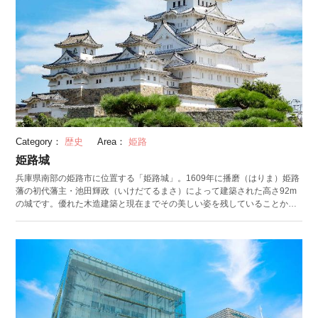
Category：
歴史
Area：
姫路
姫路城
兵庫県南部の姫路市に位置する「姫路城」。1609年に播磨（はりま）姫路
藩の初代藩主・池田輝政（いけだてるまさ）によって建築された高さ92m
の城です。優れた木造建築と現在までその美しい姿を残していることか
ら、日本初の世界文化遺産に登録されました。シラサギが羽を広げたよう
な姿が特徴で、「白鷺城」の愛称でも親しまれています。 城内には多くの
名所が点在。中でも「大天守」は必見です。地上6階からなり、最上階の屋
根には鯱瓦（しゃちがわら）が飾られています。その他にも、三小天守の
一つである「乾天守」や天守閣の西側にある庭園「西の丸」なども見どこ
ろです。 姫路城をさらに楽しむには「姫路城大発見アプリ」の利用がオス
スメ。動画や写真と共に、名所を詳しく解説してくれます。