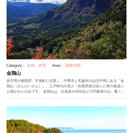
Category：
自然・絶景
Area：
西磐井郡
金鶏山
岩手県の南西部、平泉町に位置し、中尊寺と毛越寺のほぼ中間にある「金
鶏山（きんけいざん）」。江戸時代の俳人・松尾芭蕉が詠んだ奥の細道に
も描かれた山岳です。 金鶏山は、比高差が60mほどの円錐形の山。数々の
伝説が残されており、雌雄一対の黄金の鶏が埋められているとも。一説で
は、一晩で築かれた山だともいわれています。金鶏山から南に延ばした子
午線を基準として建築されているのも特徴のひとつです。 周辺に建つ中尊
寺と毛越寺、達谷西光寺では、1月1日に「元朝詣り」を開催。全国からの
参拝者で賑わいをみせます。