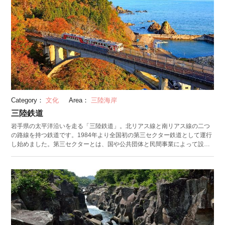
Category：
文化
Area：
三陸海岸
三陸鉄道
岩手県の太平洋沿いを走る「三陸鉄道」。北リアス線と南リアス線の二つ
の路線を持つ鉄道です。1984年より全国初の第三セクター鉄道として運行
し始めました。第三セクターとは、国や公共団体と民間事業によって設立
された事業のことです。 北リアス線は宮古から久慈（くじ）まで約71㎞、
南リアス線は盛から釜石まで約36.6㎞をつなぎます。2011年に東日本大震
災により被災しましたが、復興のシンボルとして2014年に復活しました。
現在は被災地を、直接見て・聞いて・感じる「震災学習列車」の運行もさ
れています。