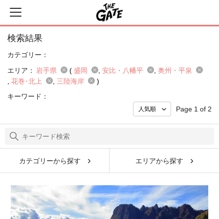
検索結果
カテゴリー：
エリア：
岩手県
(
盛岡
安比・八幡平
奥州・平泉
花巻･北上
三陸海岸
)
キーワード：
Page 1 of 2
カテゴリーから探す
エリアから探す