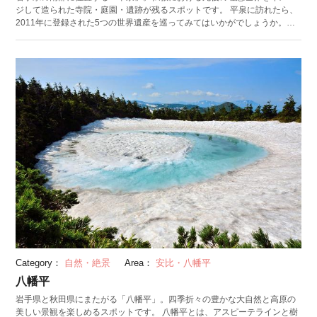
ジして造られた寺院・庭園・遺跡が残るスポットです。 平泉に訪れたら、
2011年に登録された5つの世界遺産を巡ってみてはいかがでしょうか。中
でもおすすめは、「中尊寺」の金色堂。堂の内外を64,000枚もの金箔で覆
い、光りかがやく荘厳な景観を楽しめます。仏堂の前に池を配置し極楽浄
土を模した「毛越寺（もうつうじ）」の浄土庭園も見どころ。また、史跡
公園として整備されている「観自在王院跡（かんじざいおういんあ
と）」、京都の平等院をモデルに建設され、現在は礎石のみが残る「無量
光院跡」といった遺跡、山頂から平泉全域を見渡せ、街づくりの中心とな
った「金鶏山（きんけいざん）」など、かつてこの地に本拠地を構えた奥
州藤原氏の繁栄をしのばせるスポットが点在しています。
Category：
自然・絶景
Area：
安比・八幡平
八幡平
岩手県と秋田県にまたがる「八幡平」。四季折々の豊かな大自然と高原の
美しい景観を楽しめるスポットです。 八幡平とは、アスピーテラインと樹