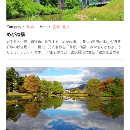
Category：
見学
Area：
花巻･北上
めがね橋
岩手県の中部、遠野市に位置する「めがね橋」。5つの半円が連なるJR釜
石線の鉄道用アーチ橋で、正式名称を「宮守川橋梁（みやもりがわきょう
りょう）」といいます。 JR釜石線では、宮沢賢治の童話「銀河鉄道の夜」
をモチーフにした「SL銀河」が運行されています。めがね橋の上をSLが走
り抜ける光景は、銀河鉄道の夜の世界観をイメージさせるほどの美しさ。
また、2009年には恋人の聖地に認定され、多くのカップルが訪れるスポッ
トにもなっています。 春夏冬には橋がイルミネーションでライトアップが
され、幻想的な風景が広がります。近くには「道の駅みやもり」があり、
そこからめがね橋を見上げて楽しむこともできますよ。