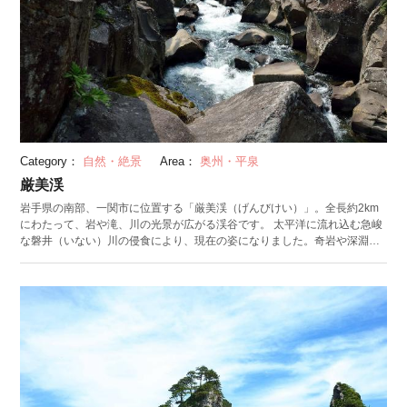
Category：
自然・絶景
Area：
奥州・平泉
厳美渓
岩手県の南部、一関市に位置する「厳美渓（げんびけい）」。全長約2km
にわたって、岩や滝、川の光景が広がる渓谷です。 太平洋に流れ込む急峻
な磐井（いない）川の侵食により、現在の姿になりました。奇岩や深淵な
ど様々な表情を見ることができます。水の勢いが異なるため上流と下流で
は違った雰囲気を持っていることも特長です。また、最大の名物は「空飛
ぶ団子」。注文をすると、谷にかけられたロープをつたって団子が空を飛
んでやってきます。土産話にもピッタリなので、ぜひ試してみてください
ね。 一ノ関市には、厳美渓と名前のよく似た「猊鼻渓（えんびけい）」と
いう渓谷もあります。断崖絶壁の下を水辺が通っており、90分かけて往復
する舟下りでは、ゆったりとした時間が過ごせます。季節によって景観は
もちろん、舟も姿が変わるため、いつ訪れても楽しめるスポットです。