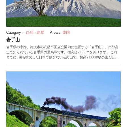
Category：
自然・絶景
Area：
盛岡
岩手山
岩手県の中部、滝沢市の八幡平国立公園内に位置する「岩手山」。南部富
士で知られている岩手県の最高峰です。標高は2,038mを誇ります。 これ
までに5回も噴火した日本で数少ない活火山で、標高2,000m級の山だと珍
しい「コマクサ」をはじめとする様々な植物が自生しています。 毎年7月1
日が夏山シーズンの始まり。全国各地からたくさんの登山者が山頂をめざ
します。頂上に向かって右側は森林の中の整備された歩きやすい登山道、
左側は絶景が広がるガレ場のコースです。山頂は360度の大パノラマで、
青森県の八甲田山や秋田県の鳥海山を一望することができます。 7月1日か
ら10月中旬の体育の日までは8合目にある避難小屋には、管理人が常駐し
ており、必需品なども取り扱っているので安心です。