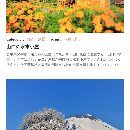
Category：
自然・絶景
Area：
花巻･北上
山口の水車小屋
岩手県の中部、遠野市の土淵（つちぶち）山口集落に位置する「山口の水
車」。今では珍しい茅葺き屋根が特徴的な水車小屋です。きれいに刈りそ
ろえられた茅葺屋根と周囲の田園が牧歌的風情を醸し出しています。 かつ
ては、麦や米などの農作物の脱穀や製粉に使用されていました。水車小屋
はエリア内に複数ありましたが、機械化が進み現存しているのは山口の水
車のみです。現在も使用されていて、水車小屋の内部を見学することもで
きます。 周辺には、河童が住んでいるといわれている「カッパ淵」や、柳
田國男（くにお）が著した記録書・遠野物語に登場する「デンデラ野」、
処刑場の跡「ダンノハナ」などがあります。