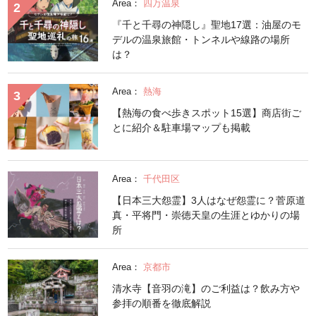
Area：
四万温泉
『千と千尋の神隠し』聖地17選：油屋のモ
デルの温泉旅館・トンネルや線路の場所
は？
Area：
熱海
【熱海の食べ歩きスポット15選】商店街ご
とに紹介＆駐車場マップも掲載
Area：
千代田区
【日本三大怨霊】3人はなぜ怨霊に？菅原道
真・平将門・崇徳天皇の生涯とゆかりの場
所
Area：
京都市
清水寺【音羽の滝】のご利益は？飲み方や
参拝の順番を徹底解説