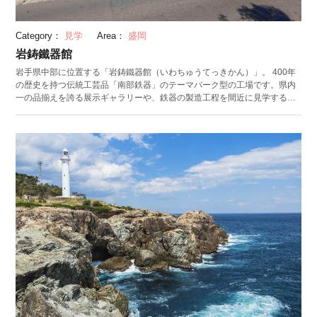
Category：
見学
Area：
盛岡
岩鋳鐵器館
岩手県中部に位置する「岩鋳鐵器館（いわちゅうてっきかん）」。 400年
の歴史を持つ伝統工芸品「南部鉄器」のテーマパーク型の工場です。県内
一の品揃えを誇る展示ギャラリーや、鉄器の製造工程を間近に見学するこ
とができます。 運営は、製造販売元である株式会社岩鋳。1902年の創業以
来、南部鉄器を一貫生産しているメーカーです。年間100万点にもおよぶ
製品が国内・海外に流通しています。 ショップには、伝統的な鉄瓶（やか
ん）だけでなく、フライパンやお鍋、カラフルな急須など普段使いできる
商品もずらり。古き良き伝統を受け継ぎながらも、現代の暮らしになじむ
そのデザインは、「IWACHUブランド」として海外でも愛されています。
使うほどに味が出る一生ものの鉄器を、お土産に購入してみてはいかがで
しょうか。 （写真提供：株式会社岩鋳）