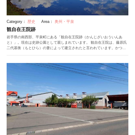
Category：
歴史
Area：
奥州・平泉
観自在王院跡
岩手県の南西部、平泉町にある「観自在王院跡（かんじざいおういんあ
と）」。現在は史跡公園として親しまれています。 観自在王院は、藤原氏
二代基衡（もとひら）の妻によって建立されたと言われています。かつ
て、敷地内に建っていた阿弥陀堂の内壁には古都京都の霊場の名所が描か
れていました。当時平泉に住んでいた人々にとって京都観光をすることが
夢であったとされています。 2月初旬になると、周辺にある中尊寺本堂で
「中尊寺節分会」が行われます。歳男と歳女、大相撲関取を迎え、近隣か
らも大勢の人が集まります。