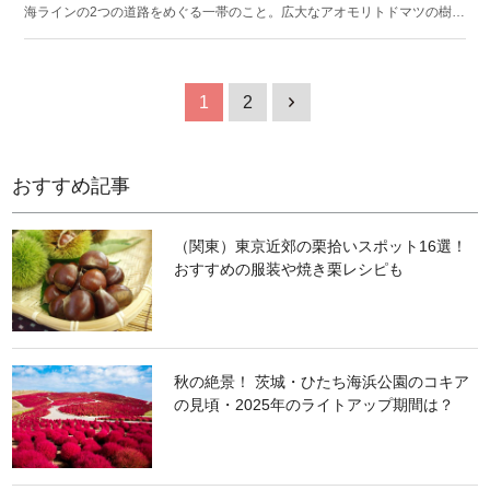
海ラインの2つの道路をめぐる一帯のこと。広大なアオモリトドマツの樹
海、沼や湿原など、様々な名所が点在しています。また、アスピーテライ
ンと樹海ラインのドライブもおすすめです。 5月下旬から6月上旬にかけて
八幡平頂上付近にある鏡沼の雪解けの時に「八幡平ドラゴンアイ」とよば
れる自然現象が発生します。沼の中心に丸く雪が残り、空から見下ろすと
1
2
1
まるで巨大な「龍の目」に見えることから名付けられたその光景は、まさ
に圧巻です。全国で有数の紅葉スポットとしても知られ、八幡平山腹では9
月下旬から10月中旬に見ごろを迎えます。
おすすめ記事
（関東）東京近郊の栗拾いスポット16選！
おすすめの服装や焼き栗レシピも
秋の絶景！ 茨城・ひたち海浜公園のコキア
の見頃・2025年のライトアップ期間は？