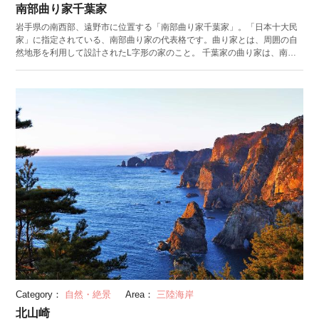
南部曲り家千葉家
岩手県の南西部、遠野市に位置する「南部曲り家千葉家」。「日本十大民
家」に指定されている、南部曲り家の代表格です。曲り家とは、周囲の自
然地形を利用して設計されたL字形の家のこと。 千葉家の曲り家は、南部
藩特有のもので、約200年ほど前に建てられました。2007年には国の重要
文化財に指定されています。しかし、2016年から10年をかけて大改修工事
が行われており、終了するまで施設の見学はできません。 他にも、遠野市
内には「五百羅漢」や「カッパ淵」などの名所が点在。お得な市内観光共
通券も発行されています。
Category：
自然・絶景
Area：
三陸海岸
北山崎