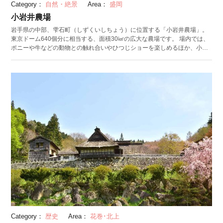
Category：
自然・絶景
Area：
盛岡
小岩井農場
岩手県の中部、雫石町（しずくいしちょう）に位置する「小岩井農場」。
東京ドーム640個分に相当する、面積30㎢の広大な農場です。 場内では、
ポニーや牛などの動物との触れ合いやひつじショーを楽しめるほか、小岩
井牛乳のバター作り体験をすることができます。また、グルメも魅力の一
つです。しぼりたての牛乳で作ったソフトクリームやジェラート、レスト
ランやカフェでは現地でとれた卵やお肉を使ったランチメニューを味わえ
ます。 冬には、ウィンターイルミネーション「銀河農場の夜」が開催され
ます。45mのレインボーに輝くトンネルや蒸気機関車D51がイルミネーシ
ョン、打ち上げ花火が見どころのイベントです。
Category：
歴史
Area：
花巻･北上