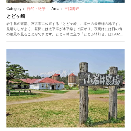
Category：
自然・絶景
Area：
三陸海岸
とどヶ崎
岩手県の東部、宮古市に位置する「とどヶ崎」。本州の最東端の地です。
見晴らしがよく、昼間には太平洋が水平線まで広がり、夜明けには日の出
の絶景を見ることができます。とどヶ崎に立つ「とどヵ埼灯台」は1902年
に建てられましたが、太平洋戦争の時に倒壊。現在の灯台は1950年に復旧
されたものです。1996年まで常駐員がいましたが、現在は無人となってい
ます。 近くの宮古駅や浄土ヶ浜レストハウスで購入できる「本州最東端訪
問証明書」はお土産にぴったり。また、姉吉キャンプ場まで8kmの遊歩道
が整備されています。キャンプ場を利用した際には、遊歩道を歩いてみて
はいかがでしょうか。