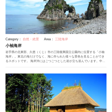
Category：
自然・絶景
Area：
三陸海岸
小袖海岸
岩手県の北東部、久慈（くじ）市の三陸復興国立公園内に位置する「小袖
海岸」。東北の海だけでなく、海に作られた様々な景色を見ることができ
るスポットです。 海岸沖にはごつごつとした岩が立ち並んでいます。中で
も「つりがね洞」は必見。洞窟の天井部から鐘の形をした岩が垂れ下がっ
ていたことから、この名称がつけられました。現在は鐘の形をした岩を崩
れ洞窟となってしまいましたが、それでも未だ迫力は健在です。 周辺の小
袖海女センターでは、産直品の販売や軽食、貴重な海女に関する品などが
展示されています。また7月～9月には、海女さんによるウニやアワビを捕
る素潜り漁の実演が行われます。昔から変わらない海女さんのコスチュー
ムで海に潜る様子を見れば、海に挑む東北の女性の力強さを感じること間
違いなしです。