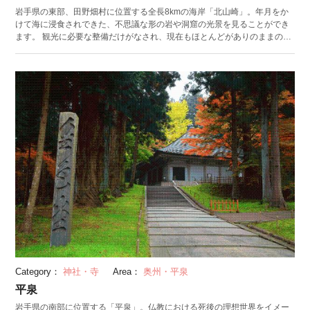
岩手県の東部、田野畑村に位置する全長8kmの海岸「北山崎」。年月をか
けて海に浸食されできた、不思議な形の岩や洞窟の光景を見ることができ
ます。 観光に必要な整備だけがなされ、現在もほとんどがありのままの姿
で残っています。展望台も3つ設置されており、第1展望台は段差がないた
め、車イスやベビーカーを押している人でも安心です。 四季によってそれ
ぞれの魅力がある北山崎。春から夏にかけては東北地方独特のやませに包
まれ、秋には紅葉、冬は雪景色で覆われます。 ぜひ「サッパ船アドベンチ
ャーズ」を利用してみてください。北山崎を海側と真下から楽しめるクル
ージングです。地元の漁師による操縦で岩間を縫うように運行するため、
間近に北山崎の景観が迫ります。
Category：
神社・寺
Area：
奥州・平泉
平泉
岩手県の南部に位置する「平泉」。仏教における死後の理想世界をイメー