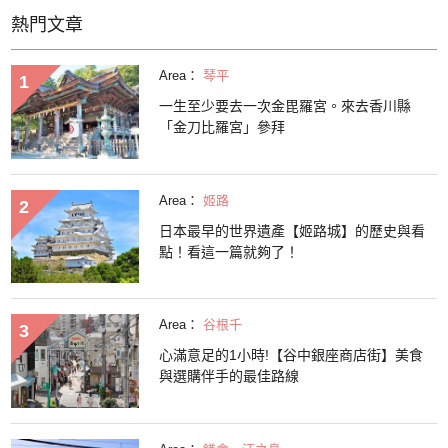
熱門文章
Area：
琴平
一生至少要去一次金毘羅宮。來去香川縣
「金刀比羅宮」參拜
Area：
姬路
日本最早的世界遺產【姬路城】的歷史與看
點！看這一篇就夠了！
Area：
谷根千
心滿意足的1小時!【谷中銀座商店街】美食
與選購伴手的最佳路線