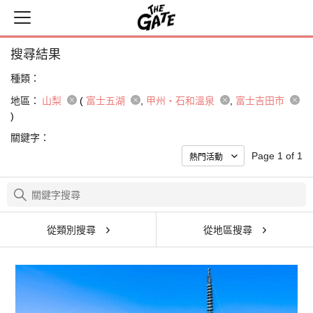
搜尋結果
種類：
地區：
山梨
(
富士五湖
甲州・石和溫泉
富士吉田市
)
關鍵字：
Page 1 of 1
從類別搜尋
從地區搜尋