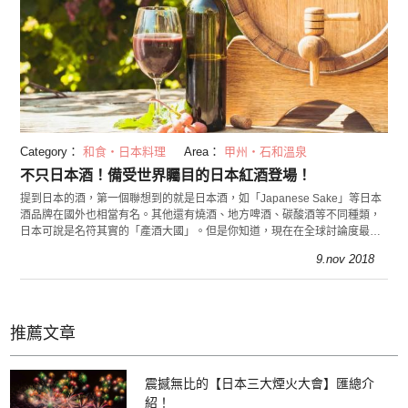
Category：
和食・日本料理
Area：
甲州・石和溫泉
不只日本酒！備受世界矚目的日本紅酒登場！
提到日本的酒，第一個聯想到的就是日本酒，如「Japanese Sake」等日本
酒品牌在國外也相當有名。其他還有燒酒、地方啤酒、碳酸酒等不同種類，
日本可說是名符其實的「產酒大國」。但是你知道，現在在全球討論度最高
的其實是「日本紅酒」嗎？
9.nov 2018
推薦文章
震撼無比的【日本三大煙火大會】匯總介
紹！