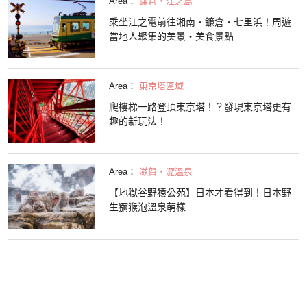
Area：
鎌倉・江之島
乘坐江之電前往湘南・鐮倉・七里浜！周遊
當地人聚集的美景・美食景點
Area：
東京塔區域
爬樓梯一路登頂東京塔！？發現東京塔更有
趣的新玩法！
Area：
滋賀・澀溫泉
【地獄谷野猿公苑】日本才看得到！日本野
生獼猴泡溫泉萌樣