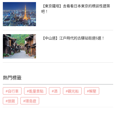
【東京鐵塔】去看看日本東京的標誌性建築
吧！
【中山道】江戶時代的古驛站街道5選！
熱門標籤
#自行車
#能量景點
#酒
#觀光船
#解壓
#旅館
#環島遊