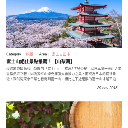
Category：
絕景
Area：
富士吉田市
富士山絕佳景點推薦！【山梨篇】
橫跨於靜岡縣和山梨縣的「富士山」，標高3,776公尺，以日本第一高山之美
譽傲然聳立著。因為獨立山峰充滿強大震撼力之美，而成為日本的精神象
徵。雖然從東京千葉也看得到富士山，相比之下近距離的富士山才是王道！
小編將從山梨縣的角度，介紹欣賞富士山的絕佳景點
29.nov 2018