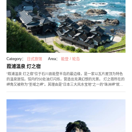
Category：
日式旅馆
Area：
能登 / 轮岛
葭浦温泉 灯之宿
“葭浦温泉 灯之宿”位于石川县能登半岛的最边缘，是一家以瓦片屋顶为特色
的温泉旅馆。馆内约50处油灯闪烁，营造出充满幻想的光景。 灯之宿所在的
岬角又被称为“圣域之岬”。其理由是“日本三大风水宝地”之一的“珠洲岬”就在
这附近。 客房包括6间普通客房、2间露天客房、2间附露天浴池的客房、4栋
附露天浴池的特别间。露天浴池当中，可包租的露天浴池“浜之泉”非常有人
气。浮于水面上的小屋内侧有露天浴池，可将日本海的绝美景观尽收眼底。
如希望利用，到达旅馆后需要预约（50分钟3,000日元）。