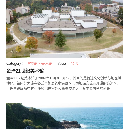
Category：
博物馆・美术馆
Area：
金沢
金泽21世纪美术馆
金泽21世纪美术馆于2004年10月9日开业，其目的是促进文化创新与地区活
性化。馆内分为设有各式企划展的收费展区与为加深交流而开设的交流区。
十件常设展品中有七件展出在室外和免费交流区。其中最有名的便是
Leandro Erlich的作品《泳池》从水中向外眺望的世界究竟是怎样的？这是
您旅途中不可错过的绝佳景点，可在此体会令人忘记现实的现代艺术的奇妙
世界。您还不心动吗？