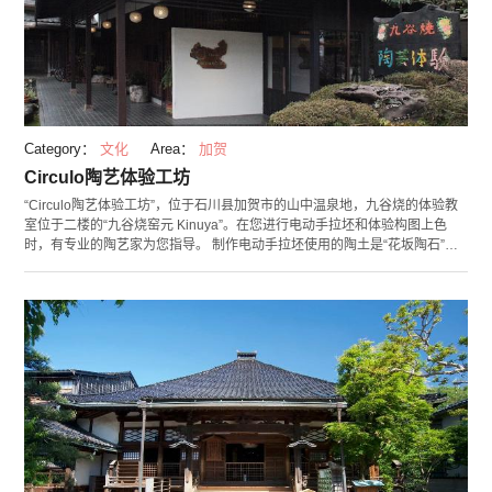
Category：
文化
Area：
加贺
Circulo陶艺体验工坊
“Circulo陶艺体验工坊”，位于石川县加贺市的山中温泉地，九谷烧的体验教
室位于二楼的“九谷烧窑元 Kinuya”。在您进行电动手拉坯和体验构图上色
时，有专业的陶艺家为您指导。 制作电动手拉坯使用的陶土是“花坂陶石”，
您做成自己喜欢的形状后，再交给专业的指导人员进行修饰及上釉等等的手
续，到完成为止，指导员都会很细心的将你的作品一一修饰而成。构图上色
体验则是使用考究的画具。在这里可充分的享受到烧窑、手作陶器的乐趣。
不管是山中温泉的吉祥物“小碗人”为构图的“小碗人马克杯”，还是可感受到山
中温泉历史的“浴衣娘”人偶的绘图等等，都可在此处体验。体验的时间约需
15分～1小时，您可轻松参与。 附近的景点有山中温泉的名胜“鹤仙峡”黑谷
桥，您可在这里欣赏四季变化的美景，特别是入秋之际的红叶非常壮美。