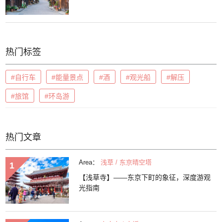
热门标签
#自行车
#能量景点
#酒
#观光船
#解压
#旅馆
#环岛游
热门文章
Area：
浅草 / 东京晴空塔
【浅草寺】——东京下町的象征，深度游观
光指南