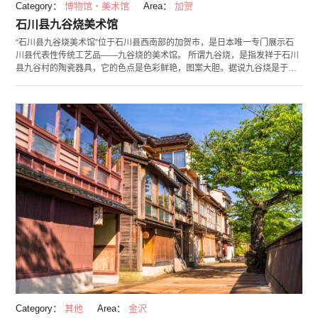
Category：
博物馆・美术馆
Area：
加贺
石川县九谷烧美术馆
“石川县九谷烧美术馆”位于石川县西南部的加贺市，是日本唯一专门展示石
川县代表性传统工艺品——九谷烧的美术馆。 所谓九谷烧，是指发祥于石川
县九谷村的陶瓷器具，它的色点是色彩鲜艳，图案大胆。据说九谷烧是于江
户时代，在大圣寺藩（现在为加贺市）的初代藩主——前田利治的指示下开
始生产的。 在美术馆的一楼，展示了近360年以来的九谷烧名作。这里共有
三个长常设展，分别为展示青手样式作品的“青手之间”，展示色绘样式作品
的“色绘・五彩之间”和展示赤绘样式作品的“赤绘・金襕之间”。除常设展之
外，还经常以各种主题开办其他企划展览。在二楼还有茶室“五彩庵”、美术
馆商店和咖啡厅“茶房古九谷”，这里常常会举办饮茶会、陶瓷鉴赏会、现代
作家作品展示等各式各样的活动。 （照片来源：石川县九谷烧美术馆）
Category：
其他
Area：
金沢