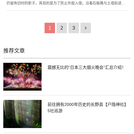
仍留有旧时的影子，其目的是为了防止外敌入侵。沿着石板路与土墙前进，
就仿佛误入了江户时代。与京都奈良的土墙不同，长町土墙的特征是其低矮
程度。在大野庄用水河两边林立着咖啡馆与特产商店等，你可以一边欣赏城
镇风光一边享受观光乐趣。穿着和服在小城中散步也很值得推荐。
1
2
3
1
推荐文章
震撼无比的“日本三大烟火晚会”汇总介绍！
前往拥有2000年历史的长野县【户隐神社】
5社巡游