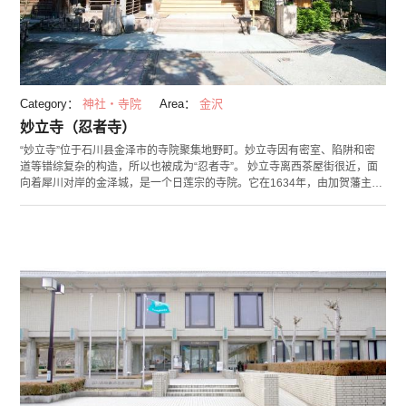
Category：
神社・寺院
Area：
金沢
妙立寺（忍者寺）
“妙立寺”位于石川县金泽市的寺院聚集地野町。妙立寺因有密室、陷阱和密
道等错综复杂的构造，所以也被成为“忍者寺”。 妙立寺离西茶屋街很近，面
向着犀川对岸的金泽城，是一个日莲宗的寺院。它在1634年，由加贺藩主
——前田利常命人修建的，据说当时为了应对德川幕府的敌军攻击，修建了
很多隐藏的机关，是一个非同寻常的建筑。 这里的看点不用说，就是那些数
不清的机关密室了。外表如奉纳箱的东西实际上是个陷阱，翻转储藏室中的
地板就会发现隐藏的楼梯......像这样的机关接连不断，让人有一种如同变身忍
者般的紧张激动心情。