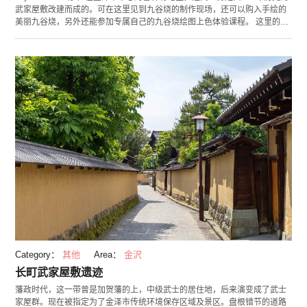
武家屋敷改建而成的。可在这里见到九谷烧的制作现场，还可以购入手绘的
美丽九谷烧，另外还能参加专属自己的九谷烧绘图上色体验课程。 这里的另
一大魅力之一是被登录为国家有形文化财的屋敷和土墙，庭园中伫立著有
200年树龄的蚊母树，透过树叶的柔和日光照在屋敷上，形成了一副美丽的
景像。 这里不仅有庭园美景，还会不定期举办音乐会、茶会、聚餐会等等多
彩地活动，在旅行的途中来到此地或许能和当地的民众话家常，亲身体验金
泽地方所带来的魅力哦！
Category：
其他
Area：
金沢
长町武家屋敷遗迹
藩政时代，这一带曾是加贺藩的上，中级武士的居住地，后来演变成了武士
家屋群。现在被指定为了金泽市传统环境保存区域及景区。盘根错节的道路