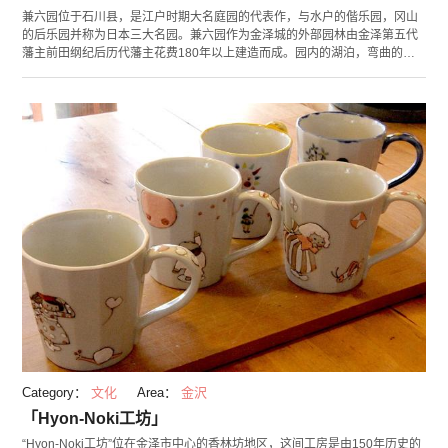
兼六园位于石川县，是江户时期大名庭园的代表作，与水户的偕乐园，冈山
的后乐园并称为日本三大名园。兼六园作为金泽城的外部园林由金泽第五代
藩主前田纲纪后历代藩主花费180年以上建造而成。园内的湖泊，弯曲的流
水，瀑布等各式各样的水流景观与季节性植物营造出四季迥异的景观，于
2009年被米其林观光指南评为最高等级三星级。兼六园每个季节均会举办应
季活动，其中，秋末冬初举办的雪吊灯光秀更是不可错过。
Category：
文化
Area：
金沢
「Hyon-Noki工坊」
“Hyon-Noki工坊”位在金泽市中心的香林坊地区，这间工房是由150年历史的