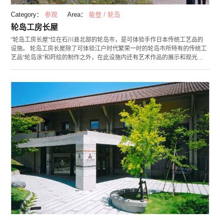
Category：
参观
Area：
能登 / 轮岛
轮岛工房长屋
“轮岛工房长屋”位在石川县北部的轮岛市，是可体验手作日本传统工艺品的
设施。 轮岛工房长屋除了可体验江户时代繁荣一时的轮岛市所特有的传统工
艺品“轮岛涂”和莳绘的制作之外，在此设施内还有艺术作品的展示和观光资
询处。由5栋建筑所构成的轮岛工房长屋，在数栋的长屋内重现了分工制造轮
岛涂的模样。馆内合计有8所工房，在“体验工房”可制作原创的筷子和沈金镶
板。另外，在轮岛涂研修场所的“职人工房”和进行漆器上色工作的“漆工房”内
则可近距离亲眼看到职人们制作漆器的过程哦！ 用餐处“渔师之店”则可品尝
到在轮岛捕获的新鲜海产，可是相当有人气的餐厅。在这里，可以享受用美
丽的轮岛涂餐具所摆盘的美味料理，另外，也可在这里买到适合当伴手礼的
轮岛当地酒和日本甜食哦！