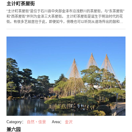
主计町茶屋街
“主计町茶屋街”是位于石川县中央部金泽市沿浅野川的茶屋街，与“东茶屋街”
和“西茶屋街”并列为金泽三大茶屋街。 主计町茶屋街是诞生于明治时代的花
街。有很多艺妓居住于此，即便如今，傍晚也可以听到从道场传出的鼓和三
弦的声音。位于金泽的茶屋街当中，“主计町茶屋街”属尤为闲静的景点。街
道两旁是成排的红格子房屋，其中有一些老字号的料亭和茶屋，到了晚上即
点亮橙色的街灯。如果散步于人烟稀少的幽闭小路，应该可沉浸于古都金泽
的情调之中吧。 主计町茶屋街的后面为陡坡，有个坡即使白天也很昏暗，因
此被称为“暗坡”。一直爬到顶头就可到达文豪泉镜花的老家，现在已成为了
“泉镜花纪念馆”。
Category：
自然・佳景
Area：
金沢
兼六园