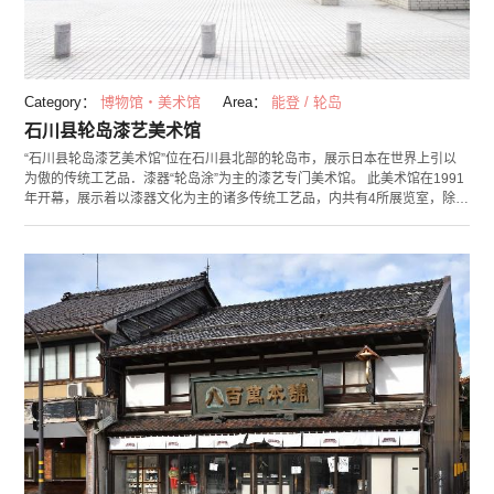
Category：
博物馆・美术馆
Area：
能登 / 轮岛
石川县轮岛漆艺美术馆
“石川县轮岛漆艺美术馆”位在石川县北部的轮岛市，展示日本在世界上引以
为傲的传统工艺品．漆器“轮岛涂”为主的漆艺专门美术馆。 此美术馆在1991
年开幕，展示着以漆器文化为主的诸多传统工艺品，内共有4所展览室，除了
通俗易懂地介绍轮岛涂历史和文化的常设展之外，还有举行现代漆艺作家的
作品展等等，和各种观点组合而成的企画展。馆内还可体验手作沈金汤匙、
手绘筷子，还可体验原创的手作莳绘吊饰。（要事前预约） 在美术馆外面的
“漆之里广场”可亲手种植漆木、榉木、朴木等等被做为漆器原料的原生木的
活动，可让访客们更加了解漆文化哦！