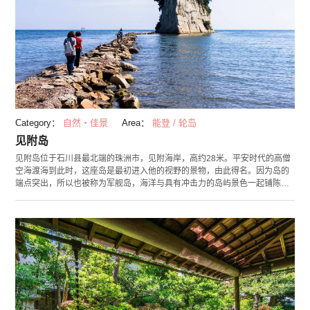
Category：
自然・佳景
Area：
能登 / 轮岛
见附岛
见附岛位于石川县最北端的珠洲市，见附海岸，高约28米。平安时代的高僧
空海渡海到此时，这座岛是最初进入他的视野的景物，由此得名。因为岛的
端点突出，所以也被称为军舰岛，海洋与具有冲击力的岛屿景色一起铺陈开
来。 踏脚石一直延伸到岛屿，因此退潮时您可以徒步走近见附岛。在近处欣
赏这座巨大岛屿所带来的壮观景色定会让您记忆深刻。 同时，从见附岛附近
到恋路海岸为止长约3公里的海滩“结缘沙滩”也是一景。海边有着据说能保佑
恋情实现的钟，有不少情侣或其他游客来此游览。