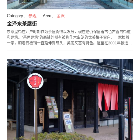
Category：
参观
Area：
金沢
金泽东茶屋街
东茶屋街在江户时期作为茶屋街得以发展，现在也仍保留着古色古香的街道
和建筑。“茶屋建筑”的商铺外侧有被称作木虫笼的优美格子窗户，一家挨着
一家，顺着石板铺一直延伸到尽头，美丽又富有特色。这里在2001年被选定
为日本国家重要传统建造群保护地区，是一个深受海内外游客喜爱的经典旅
游景点。 现在这里也仍然保存着名为“座敷游（Ozashiki asobi）”的日本传统
文化，由艺妓们一边跳舞一边演奏乐器招待客人。有一些茶屋现在对外开
放，能让人感受到穿越回江户时代的感觉，充满魅力。这里有很多土特产
店，也有能品尝到抹茶和日式甜点的商店，如果散步走累了，就走进这样的
日式建筑里小作休憩吧。