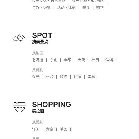
传统文化・日本文化
观光胜地・旅游景点
自然・绝景
活动・体验
美食
购物
SPOT
搜索景点
从地区
北海道
东京
京都
大阪
福岡
沖縄
从类别
观光
体验
购物
住宿
美食
SHOPPING
买拉面
从类别
订阅
素食
单品