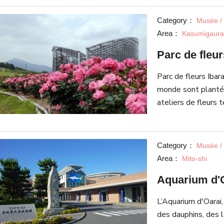
dédié à Tokugawa M
entrer dans Giretsu
Category：
Musée / 
d’entrée.
Area：
Kasumigaura 
Parc de fleur
Parc de fleurs Ibar
monde sont planté
ateliers de fleurs 
des roses en mai o
les visiteurs. Comm
populaire. En outre
Category：
Musée / 
le marché de légume
Area：
Mito-shi
Aquarium d'
L’Aquarium d'Oarai, 
des dauphins, des 