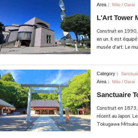
Area：
Mito / Oarai
L'Art Tower 
Construit en 1990,
en un. Il est équip
musée d'art. Le mu
modifie leurs expo
même est aussi une
apparence néo-futu
Category：
Sanctuai
Area：
Mito / Oarai
Sanctuaire T
Construit en 1873, 
récent au Japon. Le
Tokugawa Mitsukun
Situé dans le lieu 