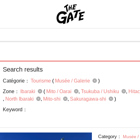
Search results
Catégorie：
Tourisme
(
Musée / Galerie
)
Zone：
Ibaraki
(
Mito / Oarai
Tsukuba / Ushiku
Hita
North Ibaraki
Mito-shi
Sakuragawa-shi
)
Keyword：
Category：
Musée / 