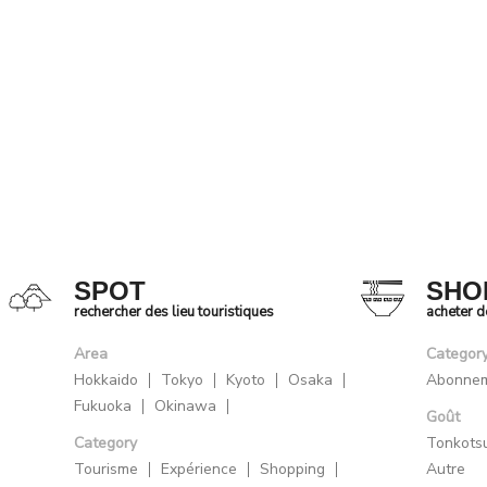
SPOT
SHO
rechercher des lieu touristiques
acheter 
Area
Categor
Hokkaido
Tokyo
Kyoto
Osaka
Abonne
Fukuoka
Okinawa
Goût
Category
Tonkots
Tourisme
Expérience
Shopping
Autre