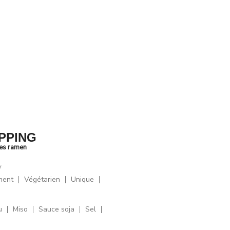
PPING
des ramen
y
ment
Végétarien
Unique
u
Miso
Sauce soja
Sel