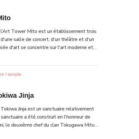
Mito
 l’Art Tower Mito est un établissement trois
é d'une salle de concert, d'un théâtre et d'un
sée d'art se concentre sur l'art moderne et
sitions de temps en temps. La tour elle-
 œuvre d'art. c'est une spirale et une
re attrayante.
re / temple
okiwa Jinja
Tokiwa Jinja est un sanctuaire relativement
 sanctuaire a été construit en l'honneur de
i, le deuxième chef du clan Tokugawa Mito.
de pèlerinage est un Giretsukan, un musée