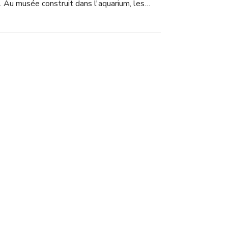
. Au musée construit dans l'aquarium, les
couvrir l'histoire de la vie marine et des
. Des événements et des programmes,
ctacles de dauphins et des expositions de
t les spectateurs de tous les âges.