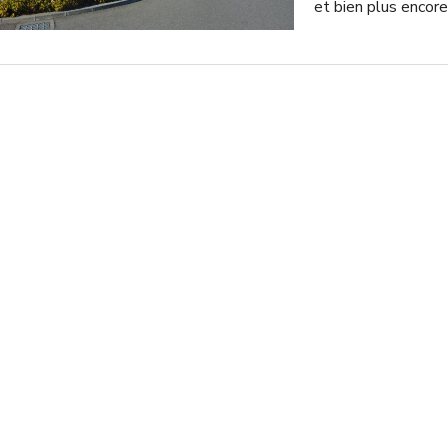
et bien plus encore
visiteurs peuvent dé
créatures marines
notamment des spe
manchots, captiven