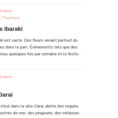
itsukuni. Bien que vous deviez payer pour
kan, le sanctuaire lui-même n’a pas de droit
Galerie
/ Tsuchiura
s Ibaraki
aki est vaste. Des fleurs venant partout du
es dans le parc. Événements tels que des
tenus quelques fois par semaine et le festival
u le festival des dahlias en automne amusent
e activité sportive, le cyclisme de fleurs est
, des restaurants de la spécialité de région et
Galerie
s frais y sont installés.
Oarai
situé dans la ville Oarai, abrite des requins,
loutres de mer, des pingouins, des méduses