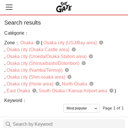
Search results
Catégorie：
Zone：
Osaka
(
Osaka city (USJ/Bay area)
Osaka city (Osaka Castle area)
Osaka city (Umeda/Osaka Station area)
Osaka city (Shinsaibashi/Dotonbori)
Osaka city (Namba/Tennoji)
Osaka city (Shin-osaka area)
Osaka city (Horie area)
North Osaka
East Osaka
South Osaka / Kansai Airport area
)
Keyword：
Page 1 of 1