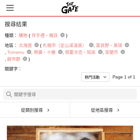
搜尋結果
種類：
購物
(
伴手禮・雜貨
)
地區：
北海道
(
札幌市（定山溪溫泉）
富良野・美瑛
Tomamu
帶廣・十勝
鄂霍次克・知床
室蘭市
餘市郡
)
關鍵字：
Page 1 of 1
從類別搜尋
從地區搜尋