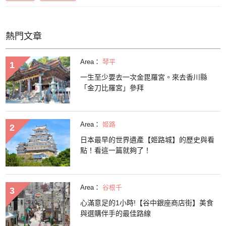
熱門文章
Area：
琴平
一生至少要去一次金毘羅宮。來去香川縣
「金刀比羅宮」參拜
Area：
姬路
日本最早的世界遺產【姬路城】的歷史與看
點！看這一篇就夠了！
Area：
谷根千
心滿意足的1小時!【谷中銀座商店街】美食
與選購伴手的最佳路線