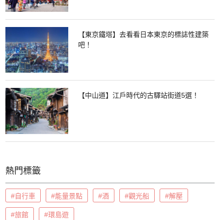
【東京鐵塔】去看看日本東京的標誌性建築
吧！
【中山道】江戶時代的古驛站街道5選！
熱門標籤
#自行車
#能量景點
#酒
#觀光船
#解壓
#旅館
#環島遊