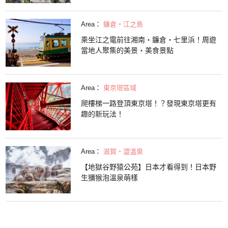
Area：
鎌倉・江之島
乘坐江之電前往湘南・鐮倉・七里浜！周遊
當地人聚集的美景・美食景點
Area：
東京塔區域
爬樓梯一路登頂東京塔！？發現東京塔更有
趣的新玩法！
Area：
滋賀・澀溫泉
【地獄谷野猿公苑】日本才看得到！日本野
生獼猴泡溫泉萌樣