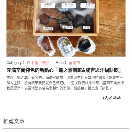
Category：
伴手禮・雜貨
Area：
室蘭市
充滿室蘭特色的新點心「鐵之素餅乾&成吉思汗鍋餅乾」
在以「鐵之城」著名的北海道室蘭市，因為沒有代表當地的銘果，於是有一
群人主張「沒有銘果我們就自己做吧!」。這次我們就來介紹由室蘭工業大學
教授提案，以當地點心店為主製作的室蘭市新銘果」鐵之素「餅乾。
10.jul 2020
推薦文章