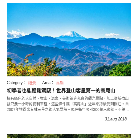
Category：
絕景
Area：
高雄
初學者也能輕鬆駕馭！世界登山客量第一的高尾山
擁有綠色的大自然、猴山、溫泉、美術館等充實的觀光景點，加上從新宿出
發只要一小時的便利車程，這些條件讓「高尾山」近年來持續受到關注。自
2007年獲得米其林三星之後人氣暴漲。現在每年吸引300萬人來訪。不論是
登山初學者或是親子同遊也能輕鬆遊玩。
31.aug 2018