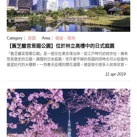
Category：
庭園
Area：
銀座・築地
【舊芝離宮恩賜公園】位於林立高樓中的日式庭園
「舊芝離宮恩賜公園」是一座位在東京灣沿岸，從江戸時代初就存在，擁有
悠長歷史的公園。廣闊的日本庭園，充斥著平靜的氛圍的同時也可以從園內
遠望近代的大樓群。一到春天這裡的櫻花滿開，總是吸引很多人前來欣賞。
11.apr 2019