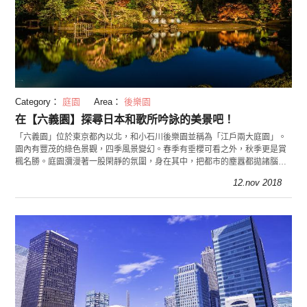
Category：
庭園
Area：
後樂園
在【六義園】探尋日本和歌所吟詠的美景吧！
「六義園」位於東京都內以北，和小石川後樂園並稱為「江戶兩大庭園」。
園內有豐茂的綠色景觀，四季風景變幻。春季有垂櫻可看之外，秋季更是賞
楓名勝。庭園瀰漫著一股閑靜的氛圍，身在其中，把都市的塵囂都拋諸腦
外。
12.nov 2018