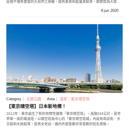
這裡不僅有豐富的大自然之景觀，還有美食和能量景點等，那麼就為大家介
紹一下只有這個季節才能享受到的高尾山之魅力。
8.jun 2020
Category：
主題公園
Area：
淺草・東京晴空塔
【東京晴空塔】日本新地標！
2012年，東京誕生了新的地標性建築「東京晴空塔」。高度634公尺，是世
界第一高的電波塔。以晴空塔為中心的「東京晴空塔城」內設有商店街、天
文館和水族館等，是男女老幼，國內外遊客都非常喜歡的知名景點。