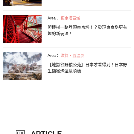
Area：
東京塔區域
爬樓梯一路登頂東京塔！？發現東京塔更有
趣的新玩法！
Area：
滋賀・澀溫泉
【地獄谷野猿公苑】日本才看得到！日本野
生獼猴泡溫泉萌樣
ARTICLE