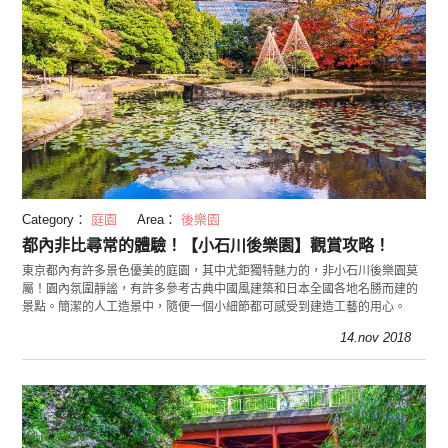
Category：
庭園
Area：
後樂園
都內非比尋常的體驗！【小石川後樂園】觀賞攻略！
東京都內有許多景色優美的庭園，其中尤鉅獨特魅力的，非小石川後樂園莫
屬！園內氛圍靜謐，有許多參考古典中國風建築和日本全國各地名勝而建的
景點。簡潔的人工造景中，隨便一個小細節都可感受到建造工藝的用心。
14.nov 2018