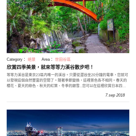
Category：
絕景
Area：
世田谷區
欣賞四季美景，就來等等力溪谷散步吧！
等等力溪谷是東京23區内唯一的溪谷。只要從澀谷坐20分鐘的電車，您就可
以發現這個自然豐富的空間了。隨著季節變換，這裡景色各不相同。春天的
櫻花、夏天的綠色、秋天的紅葉、冬季的銀雪...您可以在這裡欣賞日本四季
的豐富變化。
7.sep 2018