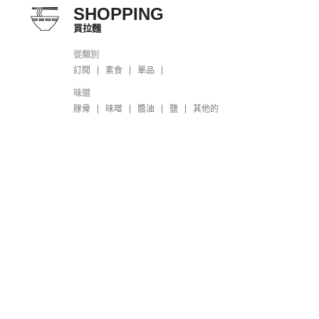
SHOPPING
買拉麵
從類別
訂閱
素食
單品
味道
豚骨
味噌
醬油
鹽
其他的