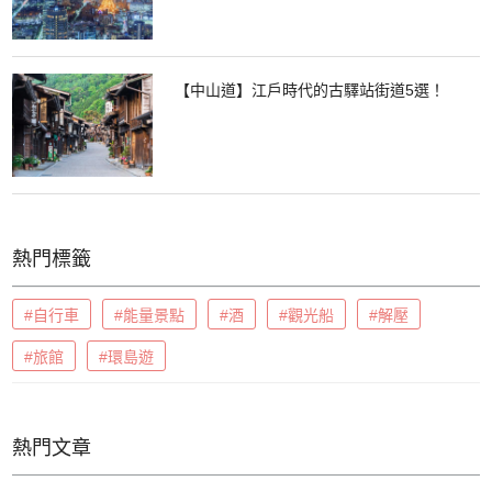
【中山道】江戶時代的古驛站街道5選！
熱門標籤
#自行車
#能量景點
#酒
#觀光船
#解壓
#旅館
#環島遊
熱門文章