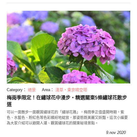
Category：
絕景
Area：
淺草・東京晴空塔
梅雨季限定！在繡球花中漫步・精選關東5條繡球花散步
道
可以一面散步一面觀賞繡球花的「繡球花路」，梅雨季正值盛開時期，紫
色、水藍色、粉紅色等色彩繽紛地綻放，那姿態既美麗又妖豔。這次小編要
為大家介紹可以避開人潮、觀賞繡球花的關東秘境景點。
9.nov 2020