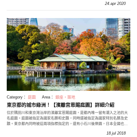
24.apr 2020
Category：
庭園
Area：
銀座・築地
東京都的城市綠洲！【濱離宮恩賜庭園】詳細介紹
位於隅田川和東京灣沿岸的濱離宮恩賜庭園，是都內唯一留有潮入之池的大
名庭園。庭園被指定為國家名勝和史蹟，同時還被指定為國家特別名勝及史
蹟。東京都內同時被這兩項指標指定的，還有小石川後樂園，日本全國也只
有9處景點，可說是相當尊榮！
18.jul 2018