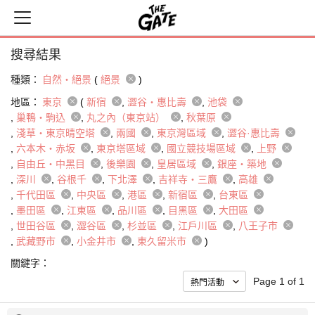
搜尋結果
種類：
自然・絕景
(
絕景
)
地區：
東京
(
新宿
澀谷・惠比壽
池袋
巢鴨・駒込
丸之內（東京站）
秋葉原
淺草・東京晴空塔
兩國
東京灣區域
澀谷·惠比壽
六本木・赤坂
東京塔區域
國立競技場區域
上野
自由丘・中黑目
後樂園
皇居區域
銀座・築地
深川
谷根千
下北澤
吉祥寺・三鷹
高雄
千代田區
中央區
港區
新宿區
台東區
墨田區
江東區
品川區
目黑區
大田區
世田谷區
澀谷區
杉並區
江戶川區
八王子市
武藏野市
小金井市
東久留米市
)
關鍵字：
Page 1 of 1