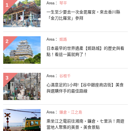
Area：
琴平
一生至少要去一次金毘羅宮。來去香川縣
「金刀比羅宮」參拜
Area：
姬路
日本最早的世界遺產【姬路城】的歷史與看
點！看這一篇就夠了！
Area：
谷根千
心滿意足的1小時!【谷中銀座商店街】美食
與選購伴手的最佳路線
Area：
鎌倉・江之島
乘坐江之電前往湘南・鐮倉・七里浜！周遊
當地人聚集的美景・美食景點