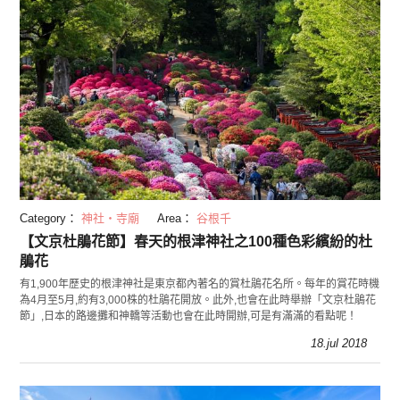
Category：
神社・寺廟
Area：
谷根千
【文京杜鵑花節】春天的根津神社之100種色彩繽紛的杜
鵑花
有1,900年歷史的根津神社是東京都內著名的賞杜鵑花名所。每年的賞花時機
為4月至5月,約有3,000株的杜鵑花開放。此外,也會在此時舉辦「文京杜鵑花
節」,日本的路邊攤和神轎等活動也會在此時開辦,可是有滿滿的看點呢！
18.jul 2018