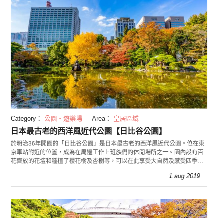
Category：
公園・遊樂場
Area：
皇居區域
日本最古老的西洋風近代公園【日比谷公園】
於明治36年開園的「日比谷公園」是日本最古老的西洋風近代公園。位在東
京車站附近的位置，成為在周邊工作上班族們的休閒場所之一。園內設有百
花齊放的花壇和種植了櫻花樹及杏樹等，可以在此享受大自然及感受四季更
迭之美。 接下來，就來深入了解日比谷公園的魅力吧
1.aug 2019