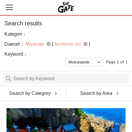
Search results
Kategori：
Daerah：
Miyazaki
(
Nichinan-shi
)
Keyword：
Page 1 of 1
Search by Category
Search by Area