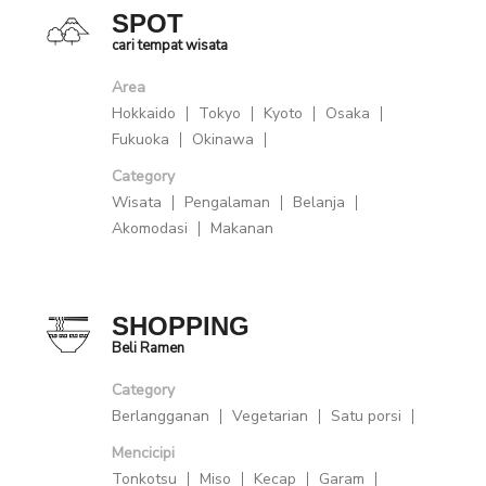
SPOT
cari tempat wisata
Area
Hokkaido
Tokyo
Kyoto
Osaka
Fukuoka
Okinawa
Category
Wisata
Pengalaman
Belanja
Akomodasi
Makanan
SHOPPING
Beli Ramen
Category
Berlangganan
Vegetarian
Satu porsi
Mencicipi
Tonkotsu
Miso
Kecap
Garam