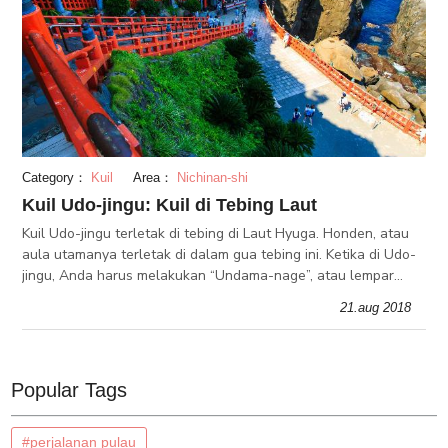
Category：
Kuil
Area：
Nichinan-shi
Kuil Udo-jingu: Kuil di Tebing Laut
Kuil Udo-jingu terletak di tebing di Laut Hyuga. Honden, atau
aula utamanya terletak di dalam gua tebing ini. Ketika di Udo-
jingu, Anda harus melakukan “Undama-nage”, atau lempar
bola keberuntungan, di mana Anda akan melempar bola ke
21.aug 2018
berongga bat
Popular Tags
#perjalanan pulau