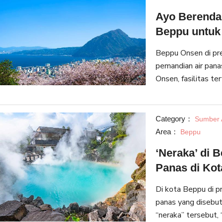
Ayo Berenda
Beppu untuk
Beppu Onsen di pre
pemandian air pana
Onsen, fasilitas ter
dan juga turis untu
yang m
Category：
Sumber 
Area：
Beppu
‘Neraka’ di 
Panas di Ko
Di kota Beppu di p
panas yang disebut 
“neraka” tersebut, 