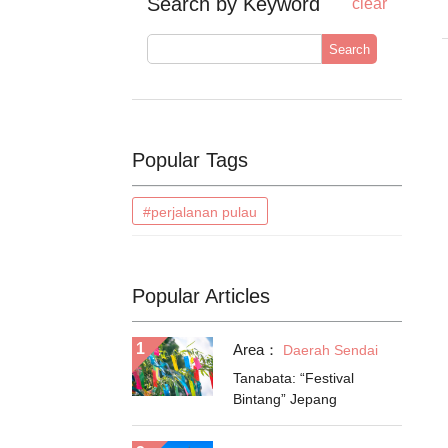
Search by Keyword
clear
Search
Popular Tags
#perjalanan pulau
Popular Articles
Area：
Daerah Sendai
Tanabata: “Festival
Bintang” Jepang