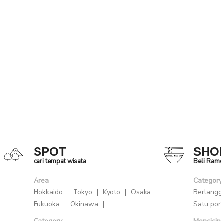
SPOT
SHO
cari tempat wisata
Beli Ram
Area
Categor
Hokkaido
Tokyo
Kyoto
Osaka
Berlang
Fukuoka
Okinawa
Satu por
Category
Mencicip