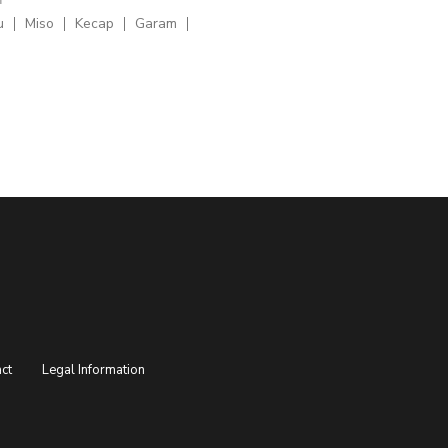
u
Miso
Kecap
Garam
ct
Legal Information