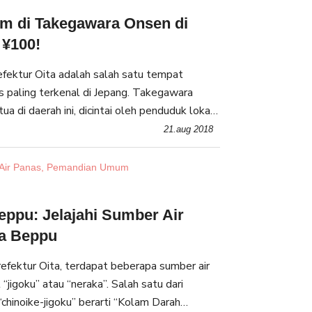
m di Takegawara Onsen di
 ¥100!
fektur Oita adalah salah satu tempat
s paling terkenal di Jepang. Takegawara
tua di daerah ini, dicintai oleh penduduk lokal
k gaya pemandian tradisional dan harganya
21.aug 2018
Air Panas, Pemandian Umum
Beppu: Jelajahi Sumber Air
ta Beppu
refektur Oita, terdapat beberapa sumber air
“jigoku” atau “neraka”. Salah satu dari
“chinoike-jigoku” berarti “Kolam Darah