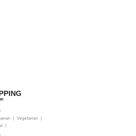
PPING
en
y
ganan
Vegetarian
si
i