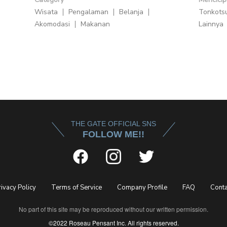
Wisata
Pengalaman
Belanja
Tonkots
Akomodasi
Makanan
Lainnya
THE GATE OFFICIAL SNS
FOLLOW ME!!
rivacy Policy
Terms of Service
Company Profile
FAQ
Conta
No part of this site may be reproduced without our written permission.
©2022 Roseau Pensant Inc. All rights reserved.