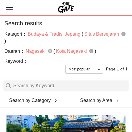
Search results
Kategori：
Budaya & Tradisi Jepang
(
Situs Bersejarah
)
Daerah：
Nagasaki
(
Kota Nagasaki
)
Keyword：
Page 1 of 1
Search by Category
Search by Area