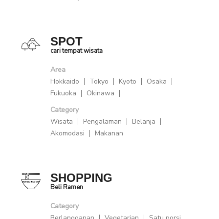
SPOT
cari tempat wisata
Area
Hokkaido
Tokyo
Kyoto
Osaka
Fukuoka
Okinawa
Category
Wisata
Pengalaman
Belanja
Akomodasi
Makanan
SHOPPING
Beli Ramen
Category
Berlangganan
Vegetarian
Satu porsi