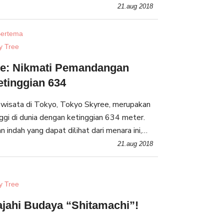
ang tidak dapat dilihat di kota metropolis
21.aug 2018
ertema
y Tree
ee: Nikmati Pemandangan
etinggian 634
 wisata di Tokyo, Tokyo Skyree, merupakan
nggi di dunia dengan ketinggian 634 meter.
indah yang dapat dilihat dari menara ini,
enuhi dengan berbagai hal dari area berbelanja
21.aug 2018
y Tree
lajahi Budaya “Shitamachi”!