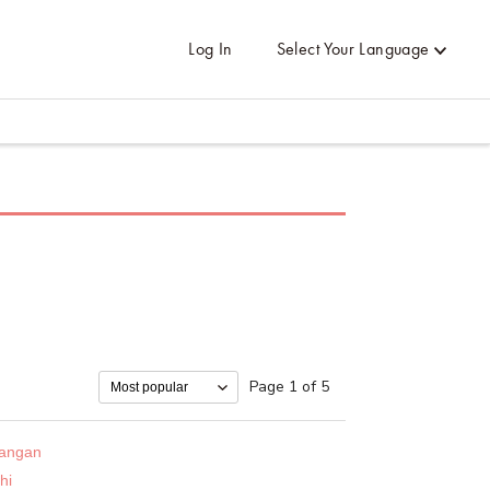
Log In
Select Your Language
Page 1 of 5
angan
hi