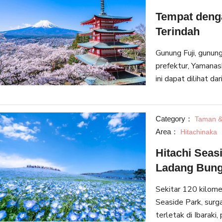
Tempat deng
Terindah
Gunung Fuji, gunung
prefektur, Yamanas
ini dapat dilihat da
Chiba. Tetapi gunung
Category：
Taman &
Area：
Hitachinaka
Hitachi Sea
Ladang Bung
Sekitar 120 kilomet
Seaside Park, surga
terletak di Ibaraki