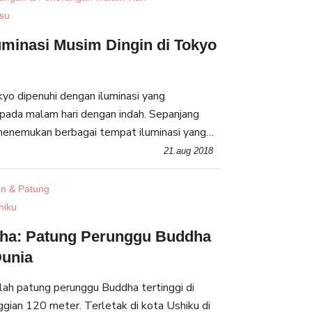
isu
uminasi Musim Dingin di Tokyo
kyo dipenuhi dengan iluminasi yang
pada malam hari dengan indah. Sepanjang
menemukan berbagai tempat iluminasi yang
ut adalah 10 tempat iluminasi musim dingin di
21.aug 2018
n & Patung
hiku
ha: Patung Perunggu Buddha
Dunia
ah patung perunggu Buddha tertinggi di
ggian 120 meter. Terletak di kota Ushiku di