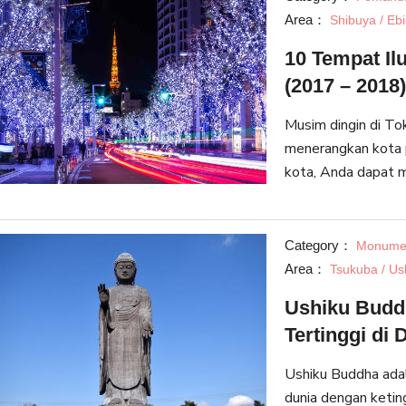
Area：
Shibuya / Eb
10 Tempat Il
(2017 – 2018)
Musim dingin di To
menerangkan kota 
kota, Anda dapat 
sangat indah. Berik
Tokyo untuk 201
Category：
Monume
Area：
Tsukuba / Us
Ushiku Budd
Tertinggi di 
Ushiku Buddha adal
dunia dengan ketin