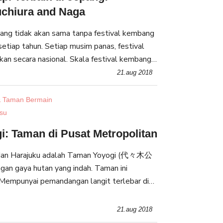
uchiura and Naga
ang tidak akan sama tanpa festival kembang
setiap tahun. Setiap musim panas, festival
kan secara nasional. Skala festival kembang
a, dari perkumpulan yang kecil hingga festiv
21.aug 2018
 Taman Bermain
isu
: Taman di Pusat Metropolitan
 dan Harajuku adalah Taman Yoyogi (代々木公
gan gaya hutan yang indah. Taman ini
empunyai pemandangan langit terlebar di
an luas taman yang mencakup 500,000 m2.
tan y
21.aug 2018