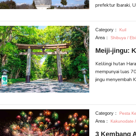
prefektur Ibaraki,
untuk menghormati
Buddhist. Selain b
Category：
Kuil
Area：
Shibuya / Eb
Meiji-jingu: 
Kelilingi hutan Haraj
mempunyai luas 70
jingu menyembah Kai
dihormati oleh pe
abad ke-19.
Category：
Pesta Ke
Area：
Kakunodate 
3 Kembang Ap