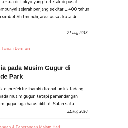
l tertua di Tokyo yang terletak di pusat
mempunyai sejarah panjang sekitar 1,400 tahun
 simbol Shitamachi, area pusat kota di
30 juta pengunjung datang ke Senso-ji setiap
21.aug 2018
 Taman Bermain
ia pada Musim Gugur di
ide Park
k di prefektur Ibaraki dikenal untuk ladang
 pada musim gugur, tetapi pemandangan
gur juga harus dilihat. Salah satu
ah di Hitachi Seaside Park pada musim
21.aug 2018
ngan & Penerangan Malam Hari