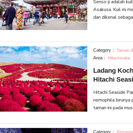
Senso-ji adalah kui
Asakusa. Kuil ini 
dan dikenal sebagai
Tokyo. Lebih dari 
tah
Category：
Taman &
Area：
Hitachinaka
Ladang Koch
Hitachi Seas
Hitachi Seaside Par
nemophila birunya
taman ini pada musim gu
pemandangan terind
gugur adalah t
Category：
Pemanda