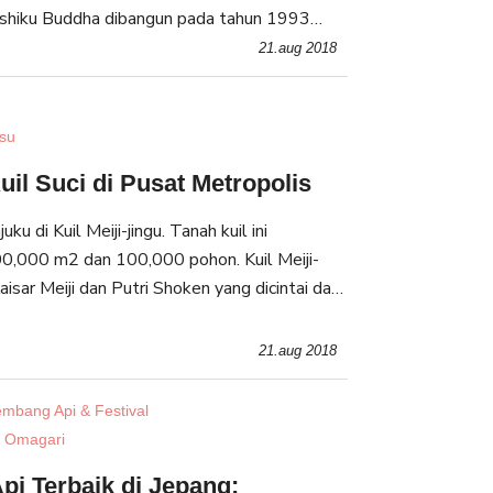
 Ushiku Buddha dibangun pada tahun 1993
 Shinran, penemu sekte Jodo Shinshu
21.aug 2018
isu
Kuil Suci di Pusat Metropolis
uku di Kuil Meiji-jingu. Tanah kuil ini
0,000 m2 dan 100,000 pohon. Kuil Meiji-
sar Meiji dan Putri Shoken yang dicintai dan
nduduknya pada masa penguasaannya pada
21.aug 2018
mbang Api & Festival
/ Omagari
i Terbaik di Jepang: