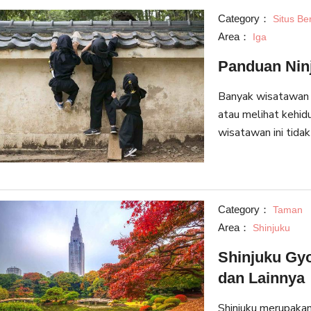
Category：
Situs Be
Area：
Iga
Panduan Ninj
Banyak wisatawan y
atau melihat kehidu
wisatawan ini tidak
pada saat Jepang kuno. Terdapat 71 sekolah ninjutsu 
y
Category：
Taman
Area：
Shinjuku
Shinjuku Gy
dan Lainnya
Shinjuku merupakan