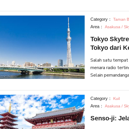
pemandangan alam y
di seki
Category：
Taman B
Area：
Asakusa / Sk
Tokyo Skytr
Tokyo dari K
Salah satu tempat
menara radio terti
Selain pemandangan 
tempat ini juga dip
s
Category：
Kuil
Area：
Asakusa / Sk
Senso-ji: Je