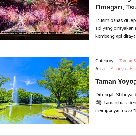
Omagari, Ts
Musim panas di Jep
api yang dirayakan 
kembang api diraya
api ini berbeda-bed
Category：
Taman &
Area：
Shibuya / Eb
Taman Yoyogi
Ditengah Shibuya
園), taman luas den
mempunyai moto “M
pusat Tokyo” deng
Selain dari area hu