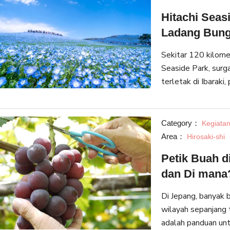
Hitachi Sea
Ladang Bung
Sekitar 120 kilomet
Seaside Park, surga
terletak di Ibaraki
pemandangan alam y
di seki
Category：
Kegiatan
Area：
Hirosaki-shi
Petik Buah d
dan Di mana
Di Jepang, banyak 
wilayah sepanjang t
adalah panduan unt