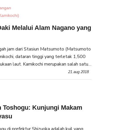
angan
Kamikochi)
Daki Melalui Alam Nagano yang
ngah jam dari Stasiun Matsumoto (Matsumoto
ikochi, dataran tinggi yang terletak 1,500
ukaan laut. Kamikochi merupakan salah satu
asional terindah di Jepang. Lebih dari 1.5
21.aug 2018
n Toshogu: Kunjungi Makam
yasu
gu di prefektur Shizuoka adalah kuil yang