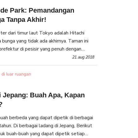
side Park: Pemandangan
a Tanpa Akhir!
er dari timur laut Tokyo adalah Hitachi
 bunga yang tidak ada akhirnya. Taman ini
, prefektur di pesisir yang penuh dengan
ang tidak dapat dilihat di kota metropolis
21.aug 2018
 di luar ruangan
i Jepang: Buah Apa, Kapan
?
buah berbeda yang dapat dipetik di berbagai
ahun. Di berbagai ladang di Jepang, Berikut
uk buah-buah yang dapat dipetik setiap