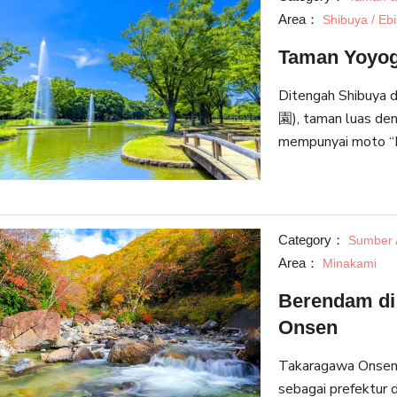
Area：
Shibuya / Eb
Taman Yoyogi
Ditengah Shibuya
園), taman luas den
mempunyai moto “M
pusat Tokyo” deng
Selain dari area hu
Category：
Sumber 
Area：
Minakami
Berendam di 
Onsen
Takaragawa Onsen t
sebagai prefektur 