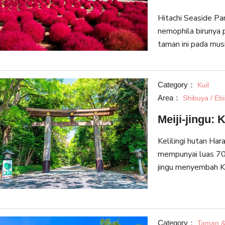
Hitachi Seaside Par
nemophila birunya
taman ini pada musim gu
pemandangan terind
gugur adalah t
Category：
Kuil
Area：
Shibuya / Eb
Meiji-jingu: 
Kelilingi hutan Haraj
mempunyai luas 70
jingu menyembah Kai
dihormati oleh pe
abad ke-19.
Category：
Taman &