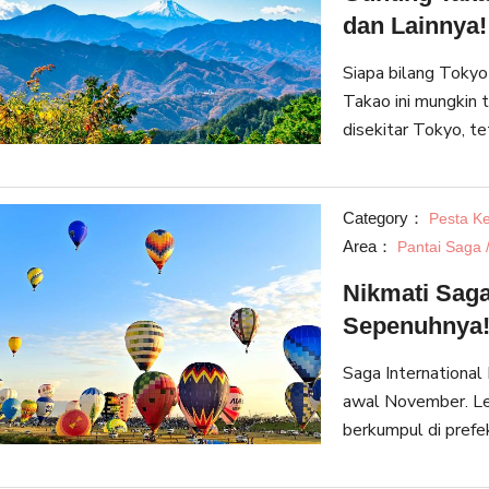
dan Lainnya!
Siapa bilang Toky
Takao ini mungkin 
disekitar Tokyo, t
alam di Tokyo. Gun
terkenal di
Category：
Pesta Ke
Area：
Pantai Saga /
Nikmati Saga
Sepenuhnya
Saga International
awal November. Leb
berkumpul di prefek
memandangi langit 
dapat mencob