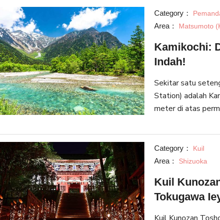
Category：
Pemand
Area：
Matsumoto (
Kamikochi: 
Indah!
Sekitar satu sete
Station) adalah Kam
meter di atas perm
pemandangan alam n
peng
Category：
Kuil
Area：
Shizuoka
Kuil Kunoza
Tokugawa Ie
Kuil Kunozan Tosho