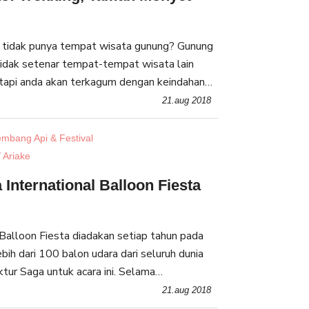
o tidak punya tempat wisata gunung? Gunung
tidak setenar tempat-tempat wisata lain
etapi anda akan terkagum dengan keindahan
ung Takao adalah salah satu gunung yang
21.aug 2018
mbang Api & Festival
 Ariake
 International Balloon Fiesta
!
 Balloon Fiesta diadakan setiap tahun pada
ih dari 100 balon udara dari seluruh dunia
tur Saga untuk acara ini. Selama
yang dipenuhi dengan balon udara, Anda juga
21.aug 2018