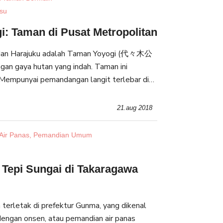
isu
: Taman di Pusat Metropolitan
 dan Harajuku adalah Taman Yoyogi (代々木公
gan gaya hutan yang indah. Taman ini
empunyai pemandangan langit terlebar di
an luas taman yang mencakup 500,000 m2.
tan y
21.aug 2018
Air Panas, Pemandian Umum
Tepi Sungai di Takaragawa
erletak di prefektur Gunma, yang dikenal
dengan onsen, atau pemandian air panas