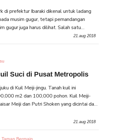
k di prefektur Ibaraki dikenal untuk ladang
 pada musim gugur, tetapi pemandangan
gur juga harus dilihat. Salah satu
ah di Hitachi Seaside Park pada musim
21.aug 2018
isu
Kuil Suci di Pusat Metropolis
uku di Kuil Meiji-jingu. Tanah kuil ini
0,000 m2 dan 100,000 pohon. Kuil Meiji-
sar Meiji dan Putri Shoken yang dicintai dan
nduduknya pada masa penguasaannya pada
21.aug 2018
 Taman Bermain