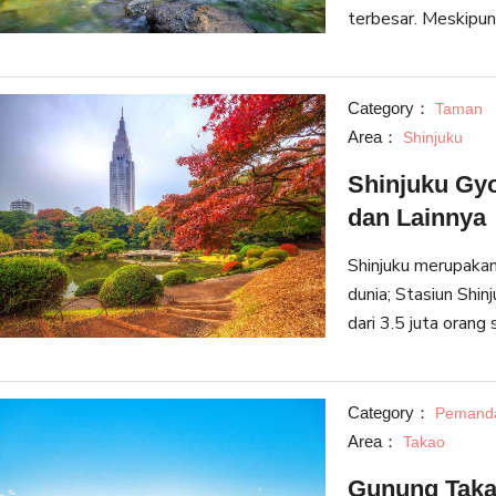
terbesar. Meskipun
atau Ikaho, onsen 
tahun t
Category：
Taman
Area：
Shinjuku
Shinjuku Gy
dan Lainnya
Shinjuku merupakan
dunia; Stasiun Shinj
dari 3.5 juta orang 
Shinjuku menunjukk
Category：
Pemand
Area：
Takao
Gunung Taka