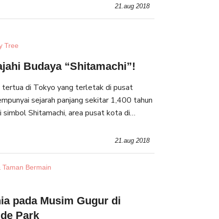
 terbaik untuk melakukannya!
21.aug 2018
y Tree
lajahi Budaya “Shitamachi”!
l tertua di Tokyo yang terletak di pusat
mempunyai sejarah panjang sekitar 1,400 tahun
 simbol Shitamachi, area pusat kota di
30 juta pengunjung datang ke Senso-ji setiap
21.aug 2018
 Taman Bermain
ia pada Musim Gugur di
ide Park