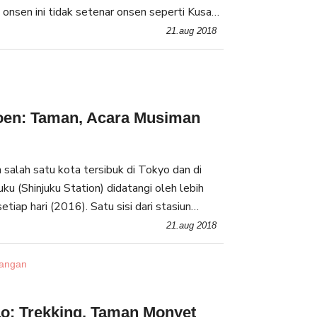
 onsen ini tidak setenar onsen seperti Kusatu
ini mulai menarik perhatian dalam beberapa
21.aug 2018
oen: Taman, Acara Musiman
 salah satu kota tersibuk di Tokyo dan di
uku (Shinjuku Station) didatangi oleh lebih
setiap hari (2016). Satu sisi dari stasiun
an kota yang dipenuhi dengan pencakar langi
21.aug 2018
angan
o: Trekking, Taman Monyet