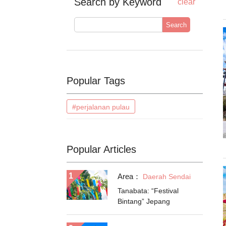
Search by Keyword
clear
Search
Popular Tags
#perjalanan pulau
Popular Articles
Area：
Daerah Sendai
Tanabata: “Festival
Bintang” Jepang