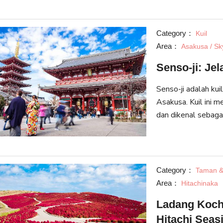
musim, dan tempat
Category：
Kuil
Area：
Asakusa / Sk
Senso-ji: Je
Senso-ji adalah kui
Asakusa. Kuil ini 
dan dikenal sebagai
Tokyo. Lebih dari 
tah
Category：
Taman &
Area：
Hitachinaka
Ladang Koch
Hitachi Seas