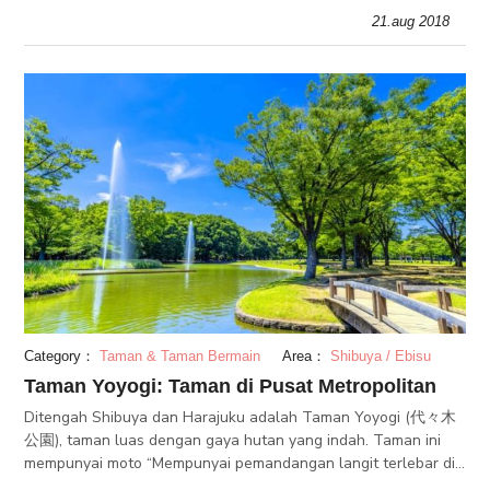
dan dihormati oleh penduduknya pada masa penguasaannya
21.aug 2018
pada abad ke-19.
Category：
Taman & Taman Bermain
Area：
Shibuya / Ebisu
Taman Yoyogi: Taman di Pusat Metropolitan
Ditengah Shibuya dan Harajuku adalah Taman Yoyogi (代々木
公園), taman luas dengan gaya hutan yang indah. Taman ini
mempunyai moto “Mempunyai pemandangan langit terlebar di
pusat Tokyo” dengan luas taman yang mencakup 500,000 m2.