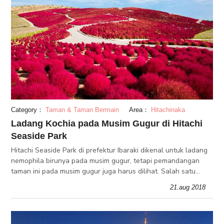
Category：
Taman & Taman Bermain
Area：
Hitachinaka
Ladang Kochia pada Musim Gugur di Hitachi
Seaside Park
Hitachi Seaside Park di prefektur Ibaraki dikenal untuk ladang
nemophila birunya pada musim gugur, tetapi pemandangan
taman ini pada musim gugur juga harus dilihat. Salah satu
pemandangan terindah di Hitachi Seaside Park pada musim
21.aug 2018
gugur adalah t