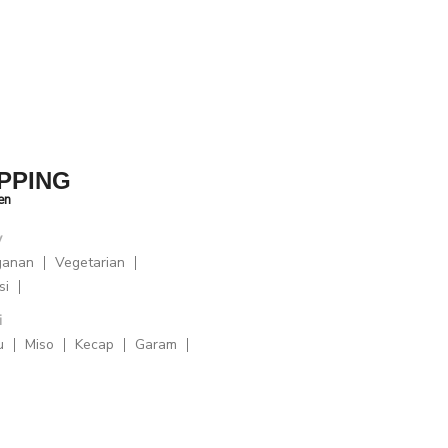
i lantai tiga gedung ini.
PPING
en
y
ganan
Vegetarian
si
i
u
Miso
Kecap
Garam