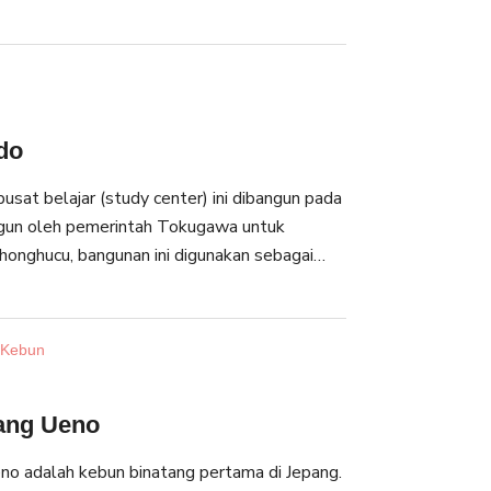
pat menemukan banyak fasilitas, seperti
seum, kafe dan restoran.
do
usat belajar (study center) ini dibangun pada
gun oleh pemerintah Tokugawa untuk
onghucu, bangunan ini digunakan sebagai
n untuk sebagian besar sejarahnya. Setelah
shima Seido dijadikan pusat Pendidikan dan
ri Universitas Tokyo, Universitas Tsukuba
 Kebun
hanomizu. Karena latar belakang
ya siswa datang kesini dan berdoa untuk
ang Ueno
pilihannya.
o adalah kebun binatang pertama di Jepang.