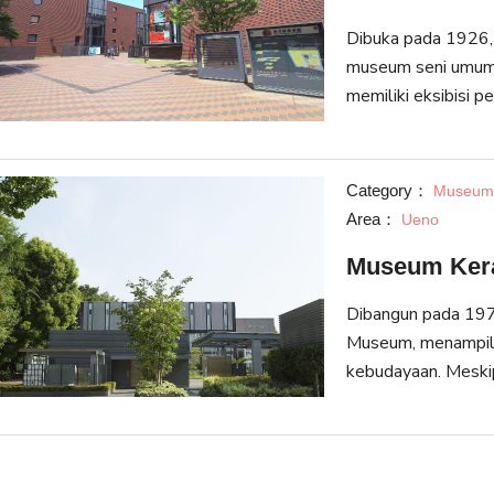
Dibuka pada 1926,
museum seni umum 
memiliki eksibisi p
temporer sepanjang
dilakukan di sini 
Museum ini adalah
Category：
Museum 
wisatawan.
Area：
Ueno
Museum Ker
Dibangun pada 197
Museum, menampilka
kebudayaan. Meskip
permanen, museum i
seperti VOCA (visi 
offering. Gedung 
mengadakan eksibisi