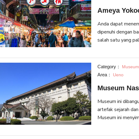
Ameya Yoko
Anda dapat menemu
dipenuhi dengan b
salah satu yang pa
umumnya dikenal s
pasar gelap setela
membeli apapun dar
Category：
Museum 
Area：
Ueno
Museum Nasi
Museum ini dibang
artefak sejarah dan
Museum ini menyim
budaya seperti kim
lalu. Anda tidak pe