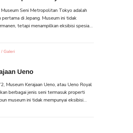
 Museum Seni Metropolitan Tokyo adalah
pertama di Jepang. Museum ini tidak
ermanen, tetapi menampilkan eksibisi spesial
 tahun. Beberapa eksibisi yang pernah
termasuk Vincent van Gogh dan Claude Monet.
 tempat yang dapat dinikmati oleh semua
/ Galeri
ajaan Ueno
2, Museum Kerajaan Ueno, atau Ueno Royal
n berbagai jenis seni termasuk properti
un museum ini tidak mempunyai eksibisi
ni mengadakan eksibisi temporer yang unik,
seni kontemporer) dan eksibisi public
tambahan dibangun pada tahun 2006 untuk
 yang lebih kecil. Anda juga dapat ikut kelas