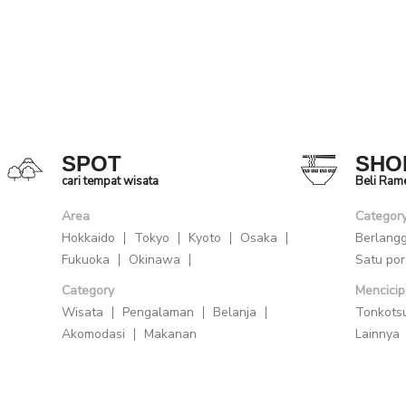
seni yang diadakan d
SPOT
SHO
cari tempat wisata
Beli Ram
Area
Categor
Hokkaido
Tokyo
Kyoto
Osaka
Berlang
Fukuoka
Okinawa
Satu por
Category
Mencicip
Wisata
Pengalaman
Belanja
Tonkots
Akomodasi
Makanan
Lainnya