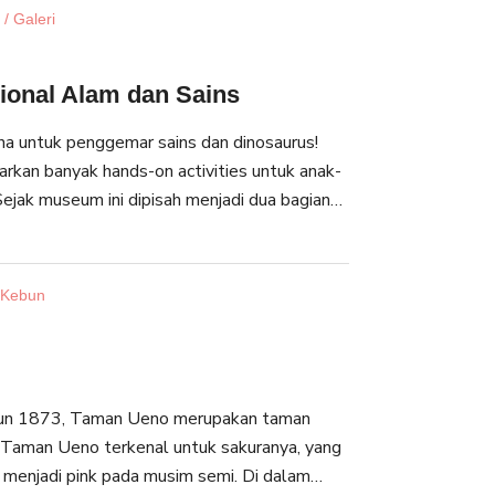
t dalam Bahasa Inggris.
/ Galeri
onal Alam dan Sains
a untuk penggemar sains dan dinosaurus!
kan banyak hands-on activities untuk anak-
ejak museum ini dipisah menjadi dua bagian
 dan Galeri Global, anda dapat melihat
 dari seluruh dunia. Deskripsi terdapat
is, Cina dan Korea. Anda juga dapat
 Kebun
udio juga tersedia dalam Bahasa Inggris.
hun 1873, Taman Ueno merupakan taman
 Taman Ueno terkenal untuk sakuranya, yang
 menjadi pink pada musim semi. Di dalam