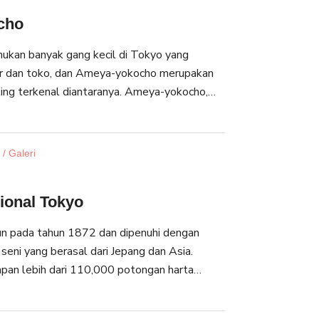
cho
kan banyak gang kecil di Tokyo yang
ar dan toko, dan Ameya-yokocho merupakan
ling terkenal diantaranya. Ameya-yokocho,
ebagai Ame-yoko, pada mulanya merupakan
h Perang Dunia II. Sekarang, anda dapat
i ikan segar sampai souvenir.
/ Galeri
onal Tokyo
un pada tahun 1872 dan dipenuhi dengan
 seni yang berasal dari Jepang dan Asia.
pan lebih dari 110,000 potongan harta
ono dan pedang samurai dari beradab-adab
rlu khawatir karena sebagian besar