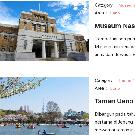
penjelasan terdapa
Category：
Museum 
Area：
Ueno
Museum Nasi
Tempat ini sempurn
Museum ini menawar
anak dan dewasa. S
yaitu Galeri Jepang
artefak dan pameran
dalam Bahasa Inggr
Category：
Taman /
meminjam panduan a
Area：
Ueno
Taman Ueno
Dibangun pada ta
pertama di Jepang.
mewarnai taman ini