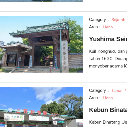
taman ini, Anda da
kebun binatang, mu
Category：
Sejarah
Area：
Ueno
Yushima Sei
Kuil Konghucu dan p
tahun 1630. Diban
menyebar agama Kh
fasilitas pendidika
Restorasi Meiji, Yu
merupakan dasar da
Category：
Taman /
dan Universitas Oc
Area：
Ueno
pendidikannya, ban
Kebun Binat
diterima di sekolah 
Kebun Binatang Uen