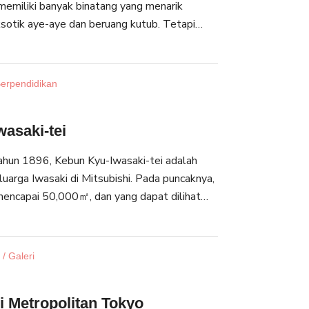
 memiliki banyak binatang yang menarik
ksotik aye-aye dan beruang kutub. Tetapi
g populer di kebun binatang ini adalah panda
h wisatawan. Kebun Binatang Ueno adalah
inatang yang paling terkenal di Jepang dan
Berpendidikan
yang dapat dinikmati oleh semua.
asaki-tei
ahun 1896, Kebun Kyu-Iwasaki-tei adalah
uarga Iwasaki di Mitsubishi. Pada puncaknya,
i mencapai 50,000㎡, dan yang dapat dilihat
rtiga dari luas aslinya. Arsitektur gaya barat
ni akan membuat Anda terkagum dan
/ Galeri
 Metropolitan Tokyo