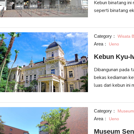
Kebun binatang ini
seperti binatang e
binatang yang palin
yang dipenuhi ole
salah satu kebun b
Category：
Wisata 
merupakan tempat 
Area：
Ueno
Kebun Kyu-Iw
Dibangunan pada t
bekas kediaman kel
luas dari kebun in
saat ini adalah sepe
dari zaman Meiji i
terpesona.
Category：
Museum 
Area：
Ueno
Museum Seni