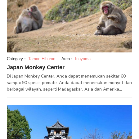
Category：
Taman Hiburan
Area：
Inuyama
Japan Monkey Center
Di Japan Monkey Center, Anda dapat menemukan sekitar 60
sampai 90 spesis primate. Anda dapat menemukan monyet dari
berbagai wilayah, seperti Madagaskar, Asia dan Amerika
Selatan. Fasilitas ini mengkhususkan diri dalam penelitian, dan
memiliki 6 peniliti yang merawat monyet-monyet di taman ini.
Japan Monkey Center juga bertujuan untuk berkontribusi dalam
kesadaran lingkungan dan ketahanan lingkungan.