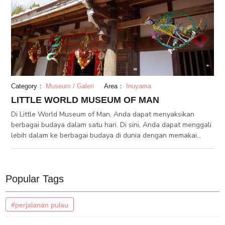
Category：
Museum / Galeri
Area：
Inuyama
LITTLE WORLD MUSEUM OF MAN
Di Little World Museum of Man, Anda dapat menyaksikan
berbagai budaya dalam satu hari. Di sini, Anda dapat menggali
lebih dalam ke berbagai budaya di dunia dengan memakai
gaun etnik, mencoba masakan-masakan dari berbagai bagian
dunia dan lainnya. Museum ini juga mengadakan festival
musiman, seperti World Desserts Fair dan Meat Fest, yang
original dan menyenangkan.
Popular Tags
#perjalanan pulau