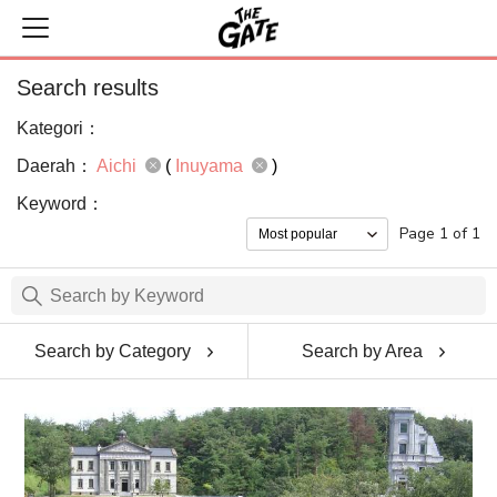
Search results
Kategori：
Daerah：
Aichi
(
Inuyama
)
Keyword：
Page 1 of 1
Search by Category
Search by Area