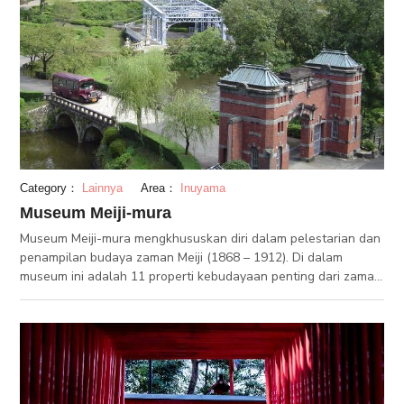
Category：
Lainnya
Area：
Inuyama
Museum Meiji-mura
Museum Meiji-mura mengkhususkan diri dalam pelestarian dan
penampilan budaya zaman Meiji (1868 – 1912). Di dalam
museum ini adalah 11 properti kebudayaan penting dari zaman
Meiji. Di dalam bangunan museum ini, Anda dapat mencoba
memakai gaun dan hakama dari zaman Meiji, dan juga
mencoba masakan dari zaman tersebut. Tempat ini sangat
menarik terutama kepada Anda yang tertarik kepada sejarah
Jepang dan awal dari Jepang modern yang kita kenal sekarang.