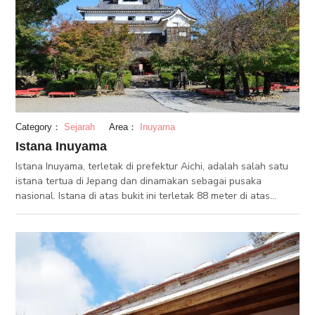
Category：
Sejarah
Area：
Inuyama
Istana Inuyama
Istana Inuyama, terletak di prefektur Aichi, adalah salah satu
istana tertua di Jepang dan dinamakan sebagai pusaka
nasional. Istana di atas bukit ini terletak 88 meter di atas
permukaan tanah. Arsitektur dari istana ini membantu
melindungi tuan feodal pada saat perang. Tembok putih istana
ini sangat indah, dan dari dalam, Anda dapat melihat
pemandangan Sungai Kiso yang indah.