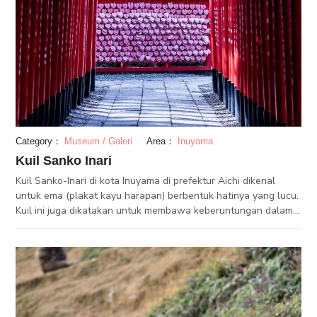
Category：
Museum / Galeri
Area：
Inuyama
Kuil Sanko Inari
Kuil Sanko-Inari di kota Inuyama di prefektur Aichi dikenal
untuk ema (plakat kayu harapan) berbentuk hatinya yang lucu.
Kuil ini juga dikatakan untuk membawa keberuntungan dalam
perjodohan. Meskipun tahun dimana kuil ini dibangun belum
diketahui, kuil ini dikatakan dibangun pada sekitar 1500an.
Mencuci koin Anda di area pencucian koin di kuil ini dikatakan
untuk membantu Anda menjadi lebih kaya.