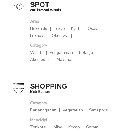
SPOT
cari tempat wisata
Area
Hokkaido
Tokyo
Kyoto
Osaka
Fukuoka
Okinawa
Category
Wisata
Pengalaman
Belanja
Akomodasi
Makanan
SHOPPING
Beli Ramen
Category
Berlangganan
Vegetarian
Satu porsi
Mencicipi
Tonkotsu
Miso
Kecap
Garam