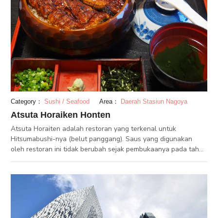
Category：
Sushi / Seafood
Area：
Daerah Stasiun Nagoya
Atsuta Horaiken Honten
Atsuta Horaiten adalah restoran yang terkenal untuk
Hitsumabushi-nya (belut panggang). Saus yang digunakan
oleh restoran ini tidak berubah sejak pembukaanya pada tahun
1873, dan memberikan rasa yang sangat lezat kepada belut
panggangnya. Atsuta Horaiten merupakan restoran pertama
yang menyajikan makanan ini, dan “Hitsumabushi” merupakan
merek dagang yang dimiliki Atsuta Houraiten. Dibandingkan
dengan masakan belut panggang yang biasa, belut di
Hitsumabushi dipotong menjadi potongan kecil yang