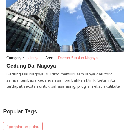
membuatnya mudah untuk dimakan.
Category：
Lainnya
Area：
Daerah Stasiun Nagoya
Gedung Dai Nagoya
Gedung Dai Nagoya Building memiliki semuanya dari toko
sampai lembaga keuangan sampai bahkan klinik. Selain itu,
terdapat sekolah untuk bahasa asing, program ekstrakulikuler
dan lainnya. Di lantai lima gedung ini adalah Sky Garden,
tempat outdoor di mana Anda dapat menikmati pemandangan
indah dan menghirup udara segar. Setiap tahun pada bulan
pembukaannya Gedung Dai Nagoya mengadakan acara yang
Popular Tags
spesial.
#perjalanan pulau