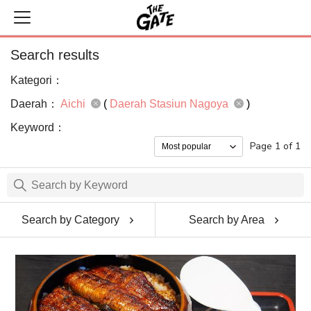
Search results
Kategori：
Daerah：
Aichi
(
Daerah Stasiun Nagoya
)
Keyword：
Page 1 of 1
Search by Category
Search by Area