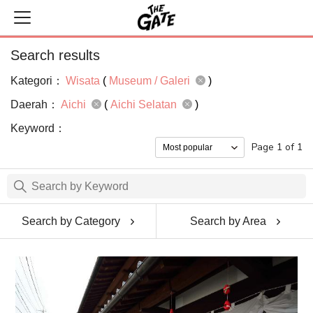
Search results
Kategori：
Wisata
(
Museum / Galeri
)
Daerah：
Aichi
(
Aichi Selatan
)
Keyword：
Page 1 of 1
Search by Category
Search by Area