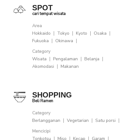
SPOT
cari tempat wisata
Area
Hokkaido
Tokyo
Kyoto
Osaka
Fukuoka
Okinawa
Category
Wisata
Pengalaman
Belanja
Akomodasi
Makanan
SHOPPING
Beli Ramen
Category
Berlangganan
Vegetarian
Satu porsi
Mencicipi
Tonkotsu
Miso
Kecap
Garam