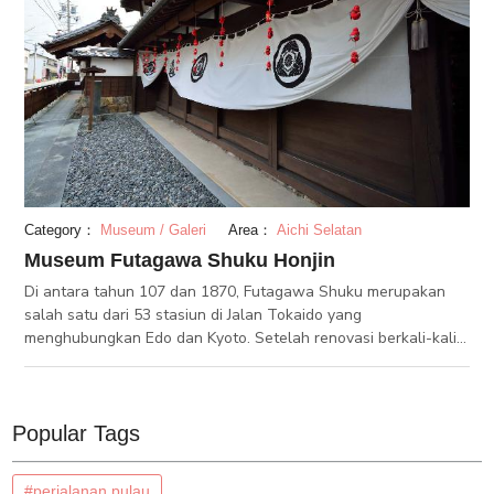
Category：
Museum / Galeri
Area：
Aichi Selatan
Museum Futagawa Shuku Honjin
Di antara tahun 107 dan 1870, Futagawa Shuku merupakan
salah satu dari 53 stasiun di Jalan Tokaido yang
menghubungkan Edo dan Kyoto. Setelah renovasi berkali-kali,
Futagawa Shuku terlihat seperti bentuk semulanya. Did
alamnya, Anda dapat menemukan dokumen dan artefak dari
1800-an. Anda juga dapat menikmati acara musiman di
museum ini, seperti Tanabata Summer Event (Acara Musim
Popular Tags
Panas Tanabata).
#perjalanan pulau