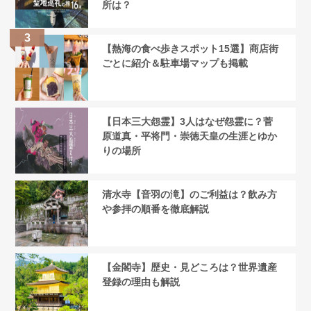
所は？
【熱海の食べ歩きスポット15選】商店街
ごとに紹介＆駐車場マップも掲載
【日本三大怨霊】3人はなぜ怨霊に？菅
原道真・平将門・崇徳天皇の生涯とゆか
りの場所
清水寺【音羽の滝】のご利益は？飲み方
や参拝の順番を徹底解説
【金閣寺】歴史・見どころは？世界遺産
登録の理由も解説