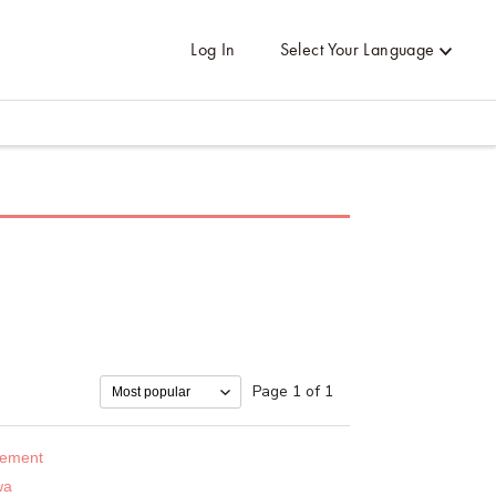
Log In
Select Your Language
Page 1 of 1
sement
wa