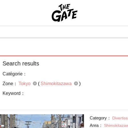
Search results
Catégorie：
Zone：
Tokyo
(
Shimokitazawa
)
Keyword：
Category：
Divertis
Area：
Shimokitaza