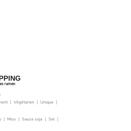
PPING
des ramen
y
ment
Végétarien
Unique
u
Miso
Sauce soja
Sel