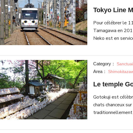
Tokyo Line 
Pour célébrer le 1
Tamagawa en 2017,
Neko est en servic
Tamagawa a été arr
actuelle de Tokyu 
historique avec le 
Category：
Sanctuai
ligne Tokyo Setagay
Area：
Shimokitaza
ornés de motif de
Le temple Go
propre Maneki-Nek
Gotokuji est célèb
chats chanceux sur 
traditionnellement
du temple. Il a été
l’honneur d’un chat 