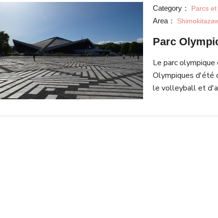
Naotaka de mauvai
Category：
Parcs et
statuettes de Mane
Area：
Shimokitaza
Parc Olymp
Le parc olympique 
Olympiques d'été d
le volleyball et d
utilisé pour les to
le volleyball. Dan
plus décontractés, 
transpirer. Avec un
cyclable, des parco
Parc est idéal pour 