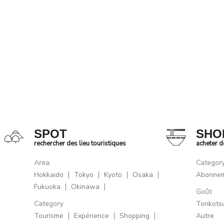
SPOT
SHO
rechercher des lieu touristiques
acheter 
Area
Categor
Hokkaido
Tokyo
Kyoto
Osaka
Abonne
Fukuoka
Okinawa
Goût
Category
Tonkots
Tourisme
Expérience
Shopping
Autre