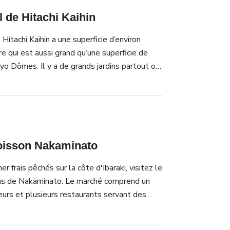
l de Hitachi Kaihin
Hitachi Kaihin a une superficie d’environ
e qui est aussi grand qu’une superficie de
yo Dômes. Il y a de grands jardins partout où
e saisons se fleurissent superbement.
le à partir de mi avril jusqu’au début mai et
 en automne sont très connus. Ils se
Miharashi-no-oka qui est la plus haut colline de
s fleurs qui se distinguent dans le parc, il y a
oisson Nakaminato
n de plus de 25 attractions, un cours de
 pour le barbecue et un aire de jeux pour les
er frais pêchés sur la côte d'Ibaraki, visitez le
ous montrera une nouvelle façade selon les
ns de Nakaminato. Le marché comprend un
s et les différents thèmes et vous découvriez
urs et plusieurs restaurants servant des
 de vous amuser chaque fois que vous visitez.
hement pêchés. Des huîtres aux crabes, en
ssons à la ligne, le marché aux poissons de