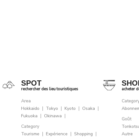
SPOT
SHO
rechercher des lieu touristiques
acheter 
Area
Categor
Hokkaido
Tokyo
Kyoto
Osaka
Abonne
Fukuoka
Okinawa
Goût
Category
Tonkots
Tourisme
Expérience
Shopping
Autre