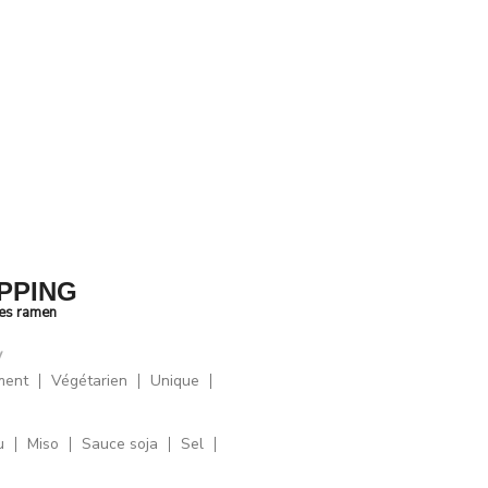
PPING
des ramen
y
ment
Végétarien
Unique
u
Miso
Sauce soja
Sel