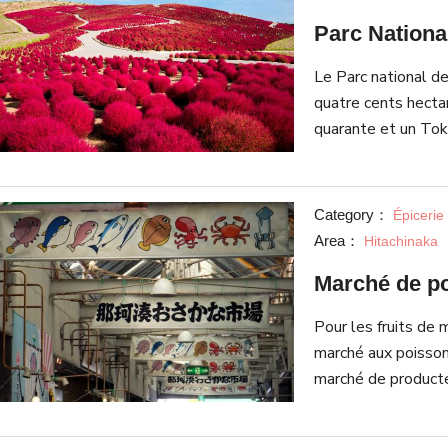
Parc Nationa
Le Parc national de 
quatre cents hectar
quarante et un Tok
les fleurs de quatr
Surtout, la némophi
les kochia scoparia
Category：
Épicerie
fleurissent sur la 
Area：
Hitachinaka
la ville. Pas que le
Marché de p
un parc d’attractio
cyclisme, une place
Pour les fruits de m
enfants. Le parc v
marché aux poisso
différentes saison
marché de producte
une nouvelle façon
fruits de mer fraîc
passant par les poi