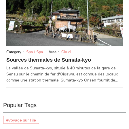
ligne Ikawa. Le conducteur vous donne des explications des
vus aux alentours.
Category：
Spa / Spa
Area：
Okuoi
Sources thermales de Sumata-kyo
La vallée de Sumata-kyo, située à 40 minutes de la gare de
Senzu sur le chemin de fer d'Oigawa, est connue des locaux
comme une station thermale. Sumata-kyo Onsen fournit de
l'eau chaude jaillissant de la base des Alpes du Nord
japonaises. Les gens visitent pour profiter des sources
chaudes lors d'une excursion d'une journée et se détendre
dans la zone de villégiature. La qualité du printemps diffère à
Popular Tags
chaque source d'eau chaude, et celle de Sumata-kyo Onsen
rend votre peau douce et lisse. Il s'appelle "Beauty's Spring"
#voyage sur l'île
comme un surnom.