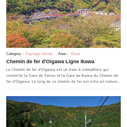
Category：
Paysage naturel
Area：
Okuoi
Chemin de fer d'Oigawa Ligne Ikawa
Le Chemin de fer d'Oigawa est un train à crémaillère qui
connecte la Gare de Senzu et la Gare de Ikawa du Chemin de
fer d'Oigawa. Le long de ce chemin de fer est riche en nature.
Le train traverse le Pont Sekinosawa, qui est le plus haut pont
en acier au Japon, et s'arrête à la station d'Okuoi-kojo, une
petite station située juste à côté d'un grand lac. Entre Station
Abt Ichishiro et Station Nagashima Damu est extrêmement
escarpé, et c'est là où vous pouvez expérimenter le seul
chemin de fer à crémaillère au japon. Durant des saisons
remplies de touristes, des trains d'observatoire circulent sur la