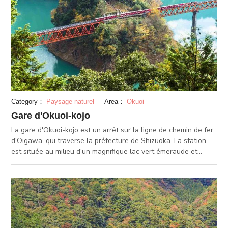
Category：
Paysage naturel
Area：
Okuoi
Gare d'Okuoi-kojo
La gare d'Okuoi-kojo est un arrêt sur la ligne de chemin de fer
d'Oigawa, qui traverse la préfecture de Shizuoka. La station
est située au milieu d'un magnifique lac vert émeraude et
semble flotter dessus. Le pont rouge enjambant le lac
surmonte le paysage rêveur.