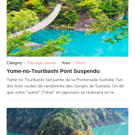
Category：
Paysage naturel
Area：
Okuoi
Yume-no-Tsuribashi Pont Suspendu
Yume no Tsuribashi fait partie de la Promenade Sumata, l'un
des trois routes de randonnée des Gorges de Sumata. On dit
que votre "yume" ("rêve" en japonais) se réalisera en le
souhaitant sur ce pont. Le lac bleu laiteux sous ce pont est
accrocheur, et a une vue magnifique, surtout à l'automne avec
les feuilles rouges. Puisque seulement 10 personnes sont
autorisées sur le pont à la fois, il y a une longue file d'attente
pendant les saisons touristiques.