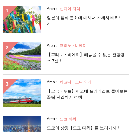
Area：
센다이 지역
일본의 칠석 문화에 대해서 자세히 배워보
자！
Area：
후라노・비에이
【후라노・비에이】빼놓을 수 없는 관광명
소 7선！
Area：
하코네・오다 와라
【요금・루트】하코네 프리패스로 돌아보는
꿀팁 당일치기 여행
Area：
도쿄 타워
도쿄의 상징【도쿄 타워】를 보러가자！