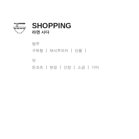
SHOPPING
라면 사다
범주
구독형
채식주의자
단품
맛
돈코츠
된장
간장
소금
기타