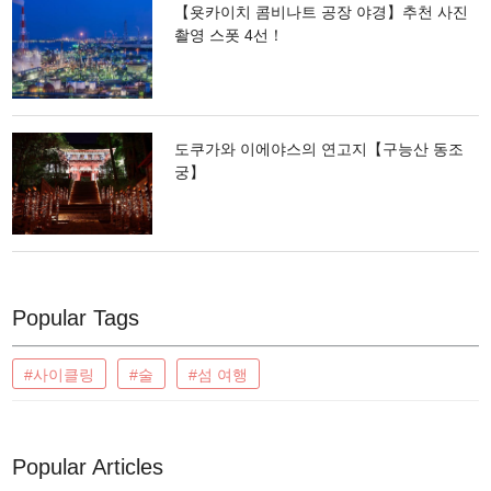
【욧카이치 콤비나트 공장 야경】추천 사진
촬영 스폿 4선！
도쿠가와 이에야스의 연고지【구능산 동조
궁】
Popular Tags
#사이클링
#술
#섬 여행
Popular Articles