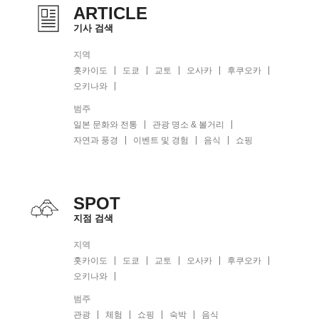
ARTICLE
기사 검색
지역
홋카이도
도쿄
교토
오사카
후쿠오카
오키나와
범주
일본 문화와 전통
관광 명소 & 볼거리
자연과 풍경
이벤트 및 경험
음식
쇼핑
SPOT
지점 검색
지역
홋카이도
도쿄
교토
오사카
후쿠오카
오키나와
범주
관광
체험
쇼핑
숙박
음식