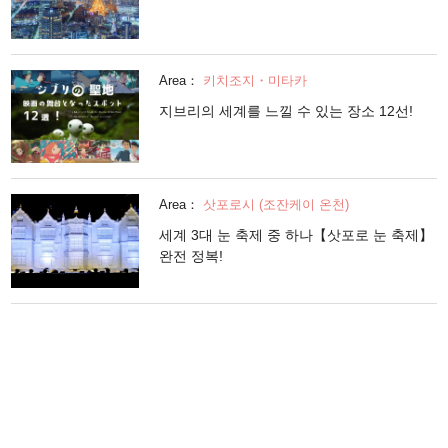
Area：
키치조지・미타카
지브리의 세계를 느낄 수 있는 장소 12선!
Area：
삿포로시 (조잔케이 온천)
세계 3대 눈 축제 중 하나【삿포로 눈 축제】
완전 정복!