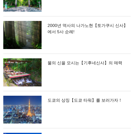
2000년 역사의 나가노현【토가쿠시 신사】
에서 5사 순례!
물의 신을 모시는【기후네신사】의 매력
도쿄의 상징【도쿄 타워】를 보러가자！