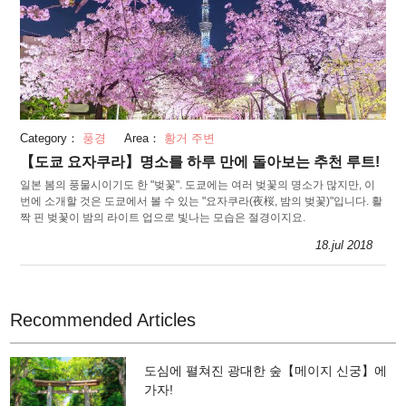
Category：
풍경
Area：
황거 주변
【도쿄 요자쿠라】명소를 하루 만에 돌아보는 추천 루트!
일본 봄의 풍물시이기도 한 "벚꽃". 도쿄에는 여러 벚꽃의 명소가 많지만, 이
번에 소개할 것은 도쿄에서 볼 수 있는 "요자쿠라(夜桜, 밤의 벚꽃)"입니다. 활
짝 핀 벚꽃이 밤의 라이트 업으로 빛나는 모습은 절경이지요.
18.jul 2018
Recommended Articles
도심에 펼쳐진 광대한 숲【메이지 신궁】에
가자!