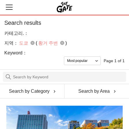
Search results
카테고리.：
지역：
도쿄
(
황거 주변
)
Keyword：
Page 1 of 1
Search by Category
Search by Area