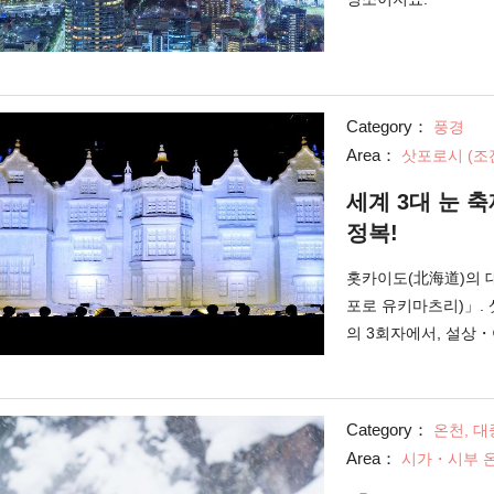
Category：
풍경
Area：
삿포로시 (조
세계 3대 눈 
정복!
홋카이도(北海道)의 
포로 유키마츠리)」
의 3회자에서, 설상
Category：
온천, 대
Area：
시가・시부 