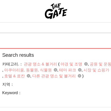
Search results
카테고리.：
관광 명소 & 볼거리
(
야경 및 조명
공원 및 운
아쿠아리움, 동물원, 식물원
테마 파크
시장 및 쇼핑가
호텔 & 료칸
다른 관광 명소 및 볼거리
)
지역：
Keyword：