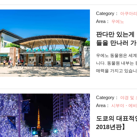
Category：
아쿠아리
Area：
우에노
판다만 있는게
들을 만나러 가
우에노 동물원은 세계
니다. 동물원 내부는
매력을 가지고 있습니
동물원의 매력을 지금
Category：
야경 및
Area：
시부야・에비
도쿄의 대표적인
2018년판】