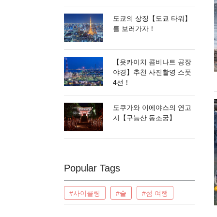
도쿄의 상징【도쿄 타워】
를 보러가자！
【욧카이치 콤비나트 공장
야경】추천 사진촬영 스폿
4선！
도쿠가와 이에야스의 연고
지【구능산 동조궁】
Popular Tags
#사이클링
#술
#섬 여행