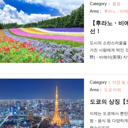
Category：
풍경
Area：
후라노・비에
【후라노・비에
선！
도시의 소란스러움을 
가진 사람에게 딱인 
野)・비에이(美瑛) 지역 관광입니다. 웅대
습은 물론.
Category：
야경 및
Area：
도쿄 타워
도쿄의 상징【
이제는 도쿄에서 뿐만
핑・음식 등 다양하게
명소이지요.