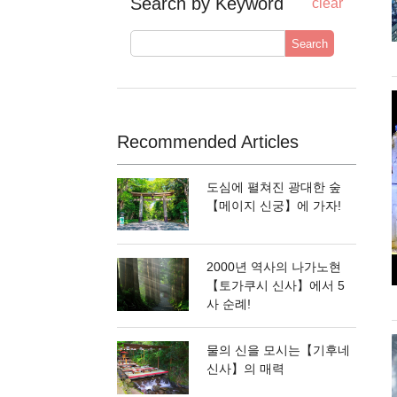
Search by Keyword
clear
Search
Recommended Articles
도심에 펼쳐진 광대한 숲
【메이지 신궁】에 가자!
2000년 역사의 나가노현
【토가쿠시 신사】에서 5
사 순례!
물의 신을 모시는【기후네
신사】의 매력