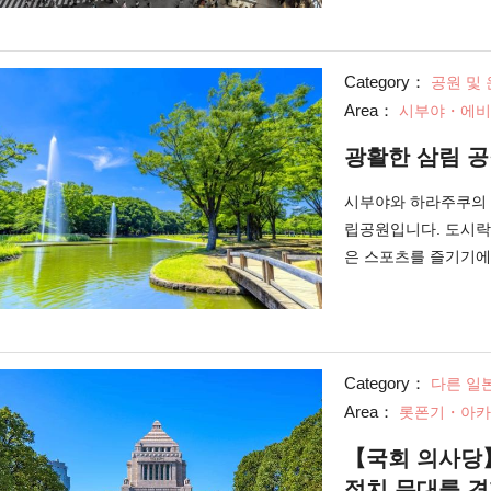
Category：
공원 및
Area：
시부야・에비
광활한 삼림 
시부야와 하라주쿠의 
립공원입니다. 도시락
은 스포츠를 즐기기에
공원"이 컨셉인
Category：
다른 일
Area：
롯폰기・아카
【국회 의사당
정치 무대를 