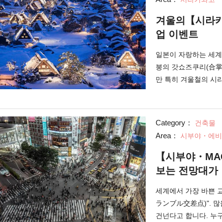
겨울의【시라카
업 이벤트
일본이 자랑하는 세계유
붕의 갓쇼즈쿠리(合掌
만 특히 겨울철의 시
쳐집니다.
Category：
건축물
Area：
시부야・에비
【시부야・MA
보는 전망대가
세계에서 가장 바쁜 
ランブル交差点)". 많
건넌다고 합니다. 누