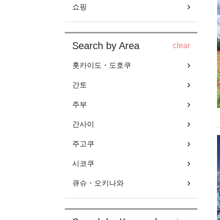
쇼핑
Search by Area
clear
홋카이도・도호쿠
간토
주부
간사이
주고쿠
시코쿠
큐슈・오키나와