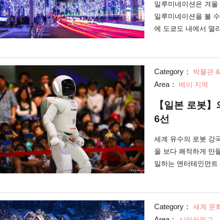
일루미네이션은 겨울 
일루미네이션을 볼 수 
에 도쿄도 내에서 열
니다.
Category：
박물관 
Area：
베이 지역
【일본 로봇】의
6선
세계 유수의 로봇 강국
을 보다 쾌적하게 만
일하는 엔터테인먼트 
소개합니다
Category：
세계 문
Area：
시라카와고