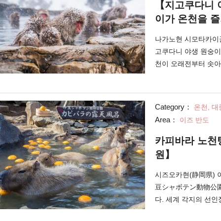
【지고쿠다니 
이가 온천을 즐
나가노현 시모타카이군
고쿠다니 야생 원숭이
천이 오래전부터 솟아
불리고 있습니다.
Category：
온천, 대
Area：
이즈 반도
카피바라 노천탕
원】
시즈오카현(静岡県) 
豆シャボテン動物公園)
다. 세계 각지의 선
도 가능합니다.