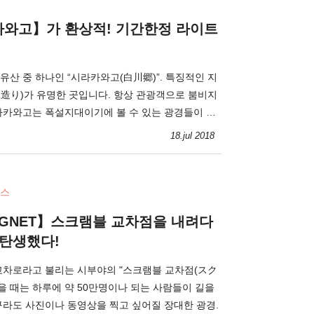
와고】가 환상적! 기간한정 라이트
산 중 하나인 “시라카와고(白川郷)”. 특징적인 지
造り)가 유명한 곳입니다. 항상 관광객으로 붐비지
라카와고는 폭설지대이기에 볼 수 있는 광경들이 펼
18.jul 2018
스
GNET】스크램블 교차점을 내려다
 탄생했다!
교차로라고 불리는 시부야의 "스크램블 교차점(スク
을 때는 하루에 약 50만명이나 되는 사람들이 길을
구라도 사진이나 동영상을 찍고 싶어질 장대한 광경.