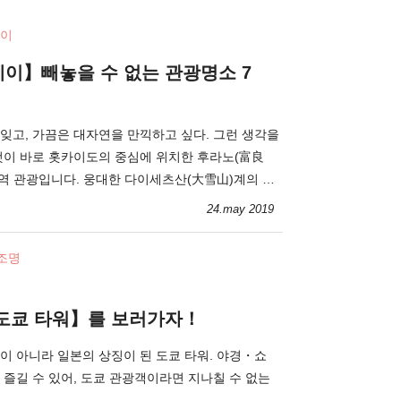
이
이】빼놓을 수 없는 관광명소 7
잊고, 가끔은 대자연을 만끽하고 싶다. 그런 생각을
것이 바로 홋카이도의 중심에 위치한 후라노(富良
한 다이세츠산(大雪山)계의 모
24.may 2019
 조명
도쿄 타워】를 보러가자！
이 아니라 일본의 상징이 된 도쿄 타워. 야경・쇼
 즐길 수 있어, 도쿄 관광객이라면 지나칠 수 없는