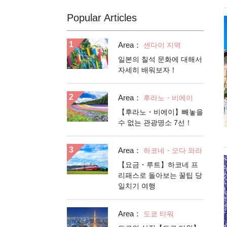
Popular Articles
Area：
센다이 지역
일본의 칠석 문화에 대해서
자세히 배워보자！
Area：
후라노・비에이
【후라노・비에이】빼놓을
수 없는 관광명소 7선！
Area：
하코네・오다 와라
【요금・루트】하코네 프
리패스로 돌아보는 꿀팁 당
일치기 여행
Area：
도쿄 타워