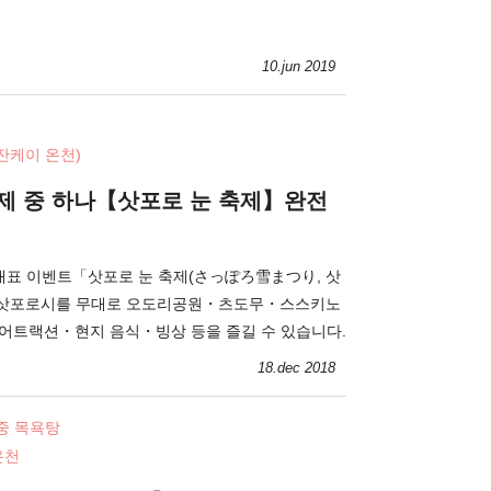
10.jun 2019
잔케이 온천)
축제 중 하나【삿포로 눈 축제】완전
대표 이벤트「삿포로 눈 축제(さっぽろ雪まつり, 삿
. 삿포로시를 무대로 오도리공원・츠도무・스스키노
・어트랙션・현지 음식・빙상 등을 즐길 수 있습니다.
18.dec 2018
중 목욕탕
온천