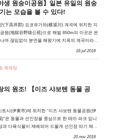
야생 원숭이공원】일본 유일의 원숭
기는 모습을 볼 수 있다!
(下高井郡) 요코유가와(横湯川) 계곡에 위치한 지
공원(地獄谷野猿公苑)으로 해발 850m의 이곳은 온
나며 끊임없이 분연을 해왔기에 지옥의 계곡이라
18.jul 2018
중 목욕탕
의 원조! 【이즈 샤보텐 동물 공
이토시(伊東市)에 위치한 “이즈 샤보텐 동물공원(伊
”은 동물과 선인장을 중심으로 한 테마 파크 입니
인장과 다육식물이 재배되어 드물게 선인장 따기 체험
20.nov 2018