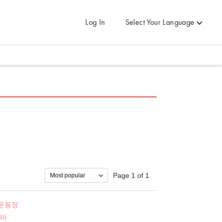
Log In
Select Your Language
Page 1 of 1
 운동장
마