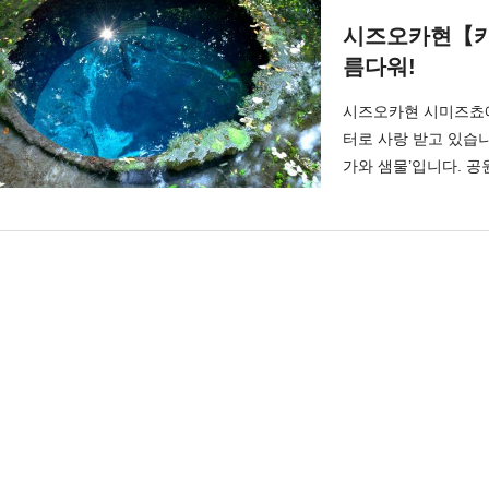
시즈오카현【카
름다워!
시즈오카현 시미즈쵸에
터로 사랑 받고 있습
가와 샘물’입니다. 
워 요즘 SNS에서 뜨