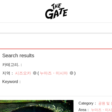
Search results
카테고리.：
지역：
시즈오카
(
누마즈・미시마
)
Keyword：
Category：
공원 및
Area：
누마즈・미시