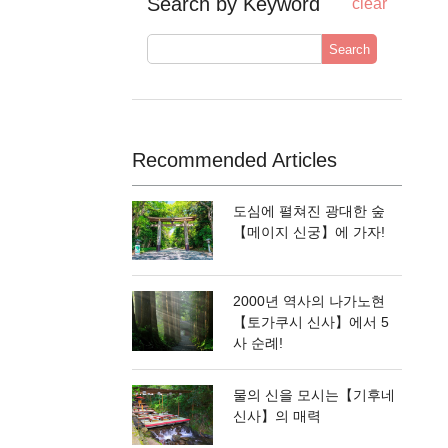
Search by Keyword
clear
Search
Recommended Articles
도심에 펼쳐진 광대한 숲
【메이지 신궁】에 가자!
2000년 역사의 나가노현
【토가쿠시 신사】에서 5
사 순례!
물의 신을 모시는【기후네
신사】의 매력