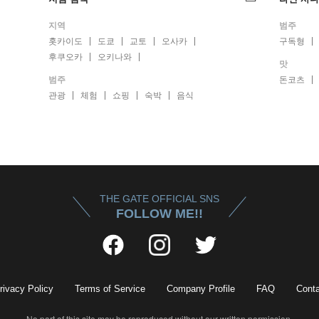
지역
범주
홋카이도
도쿄
교토
오사카
구독형
후쿠오카
오키나와
맛
범주
돈코츠
관광
체험
쇼핑
숙박
음식
THE GATE OFFICIAL SNS
FOLLOW ME!!
rivacy Policy
Terms of Service
Company Profile
FAQ
Conta
No part of this site may be reproduced without our written permission.