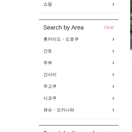
쇼핑
Search by Area
clear
홋카이도・도호쿠
간토
주부
간사이
주고쿠
시코쿠
큐슈・오키나와