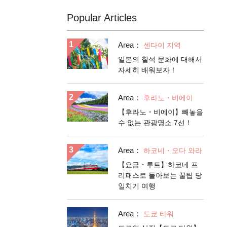
Popular Articles
Area：
센다이 지역
일본의 칠석 문화에 대해서
자세히 배워보자！
Area：
후라노・비에이
【후라노・비에이】빼놓을
수 없는 관광명소 7선！
Area：
하코네・오다 와라
【요금・루트】하코네 프
리패스로 돌아보는 꿀팁 당
일치기 여행
Area：
도쿄 타워