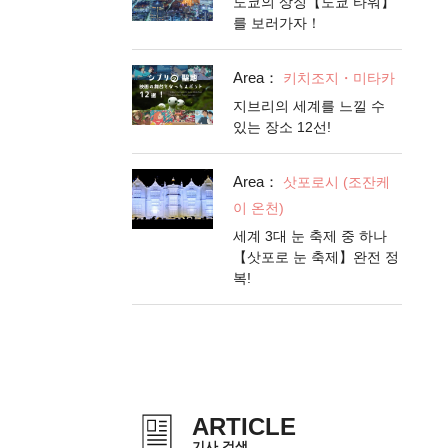
도쿄의 상징【도쿄 타워】
를 보러가자！
Area：
키치조지・미타카
지브리의 세계를 느낄 수
있는 장소 12선!
Area：
삿포로시 (조잔케
이 온천)
세계 3대 눈 축제 중 하나
【삿포로 눈 축제】완전 정
복!
ARTICLE
기사 검색