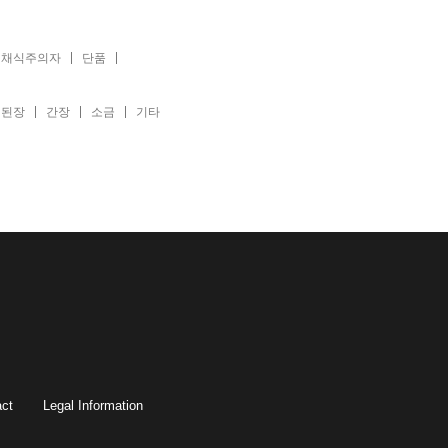
채식주의자
단품
된장
간장
소금
기타
ct
Legal Information