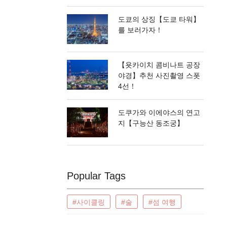
도쿄의 상징【도쿄 타워】
를 보러가자！
【욧카이치 콤비나트 공장
야경】추천 사진촬영 스폿
4선！
도쿠가와 이에야스의 연고
지【구능산 동조궁】
Popular Tags
#사이클링
#술
#섬 여행