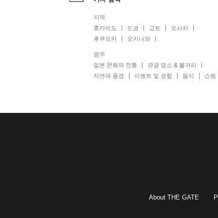
지역
홋카이도
도쿄
교토
오사카
후쿠오카
오키나와
범주
일본 문화와 전통
관광 명소 & 볼거리
자연과 풍경
이벤트 및 경험
음식
쇼핑
About THE GATE
P