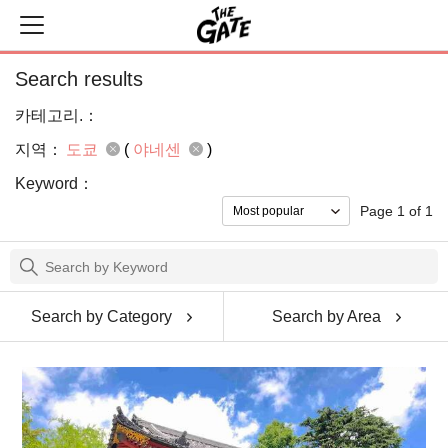
Search results
카테고리.：
지역：
도쿄
(
야네센
)
Keyword：
Page 1 of 1
Search by Category
Search by Area