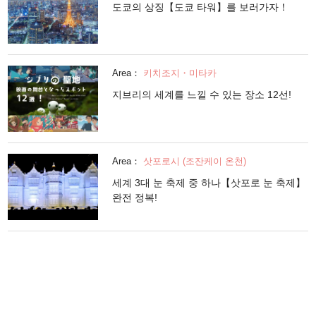
도쿄의 상징【도쿄 타워】를 보러가자！
Area：
키치조지・미타카
지브리의 세계를 느낄 수 있는 장소 12선!
Area：
삿포로시 (조잔케이 온천)
세계 3대 눈 축제 중 하나【삿포로 눈 축제】
완전 정복!