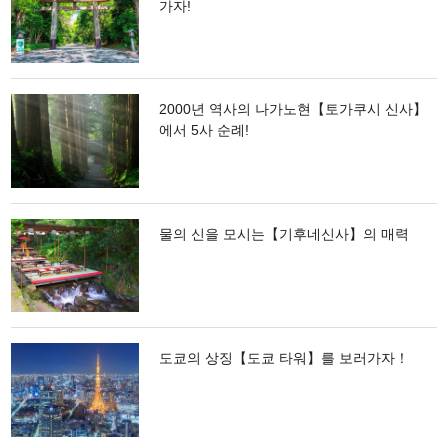
가자!
2000년 역사의 나가노현【토가쿠시 신사】
에서 5사 순례!
물의 신을 모시는【기후네신사】의 매력
도쿄의 상징【도쿄 타워】를 보러가자！