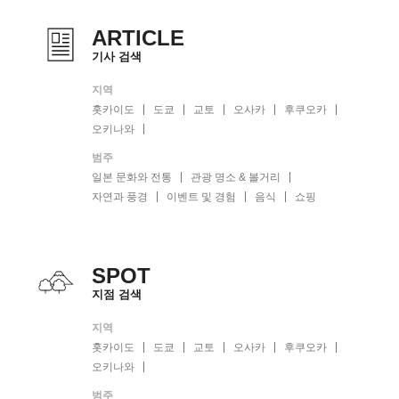
ARTICLE
기사 검색
지역
홋카이도
도쿄
교토
오사카
후쿠오카
오키나와
범주
일본 문화와 전통
관광 명소 & 볼거리
자연과 풍경
이벤트 및 경험
음식
쇼핑
SPOT
지점 검색
지역
홋카이도
도쿄
교토
오사카
후쿠오카
오키나와
범주