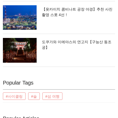
【욧카이치 콤비나트 공장 야경】추천 사진
촬영 스폿 4선！
도쿠가와 이에야스의 연고지【구능산 동조
궁】
Popular Tags
#사이클링
#술
#섬 여행