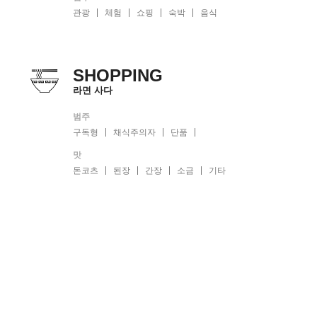
관광
체험
쇼핑
숙박
음식
SHOPPING
라면 사다
범주
구독형
채식주의자
단품
맛
돈코츠
된장
간장
소금
기타