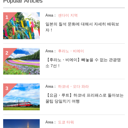
Popular Articles
Area：
센다이 지역
일본의 칠석 문화에 대해서 자세히 배워보
자！
Area：
후라노・비에이
【후라노・비에이】빼놓을 수 없는 관광명
소 7선！
Area：
하코네・오다 와라
【요금・루트】하코네 프리패스로 돌아보는
꿀팁 당일치기 여행
Area：
도쿄 타워