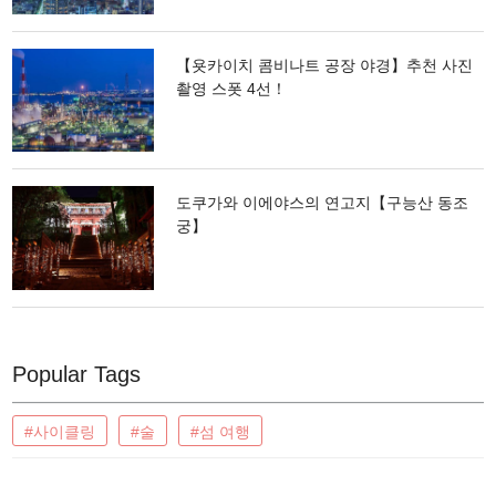
【욧카이치 콤비나트 공장 야경】추천 사진
촬영 스폿 4선！
도쿠가와 이에야스의 연고지【구능산 동조
궁】
Popular Tags
#사이클링
#술
#섬 여행