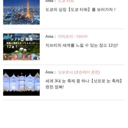
Area：
도쿄 타워
도쿄의 상징【도쿄 타워】를 보러가자！
Area：
키치조지・미타카
지브리의 세계를 느낄 수 있는 장소 12선!
Area：
삿포로시 (조잔케이 온천)
세계 3대 눈 축제 중 하나【삿포로 눈 축제】
완전 정복!