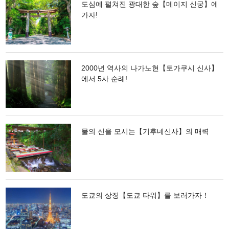
도심에 펼쳐진 광대한 숲【메이지 신궁】에
가자!
2000년 역사의 나가노현【토가쿠시 신사】
에서 5사 순례!
물의 신을 모시는【기후네신사】의 매력
도쿄의 상징【도쿄 타워】를 보러가자！