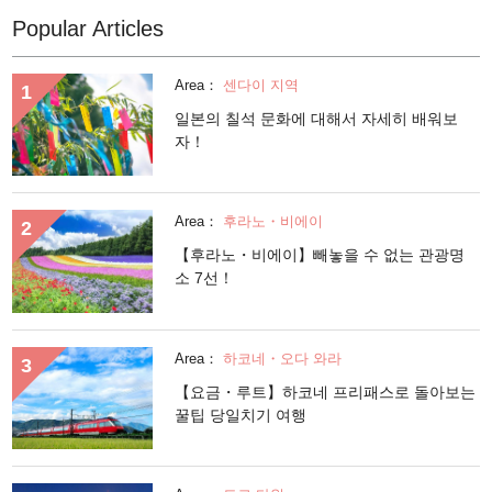
Popular Articles
Area：
센다이 지역
일본의 칠석 문화에 대해서 자세히 배워보
자！
Area：
후라노・비에이
【후라노・비에이】빼놓을 수 없는 관광명
소 7선！
Area：
하코네・오다 와라
【요금・루트】하코네 프리패스로 돌아보는
꿀팁 당일치기 여행