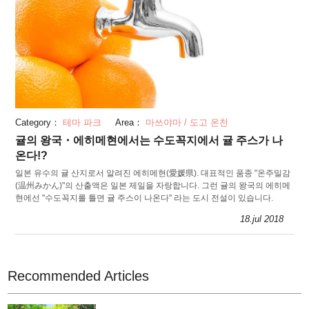
Category：
테마 파크
Area：
마쓰야마 / 도고 온천
귤의 왕국・에히메현에서는 수도꼭지에서 귤 주스가 나
온다!?
일본 유수의 귤 산지로서 알려진 에히메현(愛媛県). 대표적인 품종 "온주밀감
(温州みかん)"의 산출액은 일본 제일을 자랑합니다. 그런 귤의 왕국의 에히메
현에선 "수도꼭지를 틀면 귤 주스이 나온다" 라는 도시 전설이 있습니다.
18.jul 2018
Recommended Articles