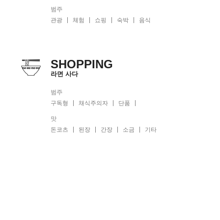
범주
관광
체험
쇼핑
숙박
음식
SHOPPING
라면 사다
범주
구독형
채식주의자
단품
맛
돈코츠
된장
간장
소금
기타