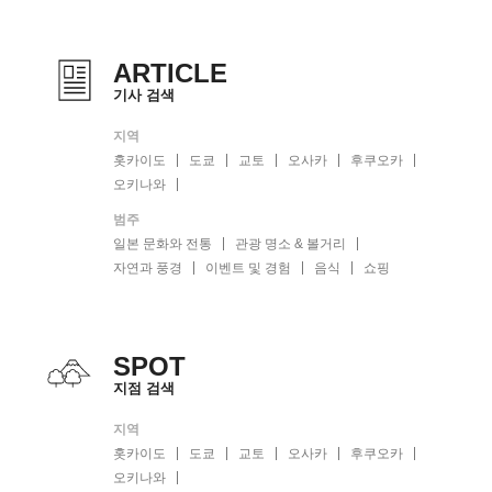
ARTICLE
기사 검색
지역
홋카이도
도쿄
교토
오사카
후쿠오카
오키나와
범주
일본 문화와 전통
관광 명소 & 볼거리
자연과 풍경
이벤트 및 경험
음식
쇼핑
SPOT
지점 검색
지역
홋카이도
도쿄
교토
오사카
후쿠오카
오키나와