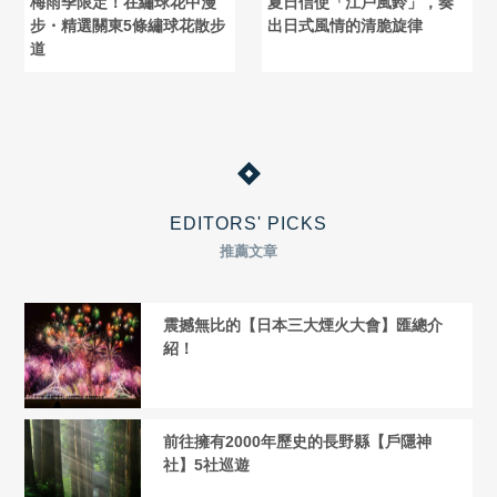
梅雨季限定！在繡球花中漫
夏日信使「江戶風鈴」，奏
步・精選關東5條繡球花散步
出日式風情的清脆旋律
道
EDITORS' PICKS
推薦文章
震撼無比的【日本三大煙火大會】匯總介
紹！
前往擁有2000年歷史的長野縣【戶隱神
社】5社巡遊