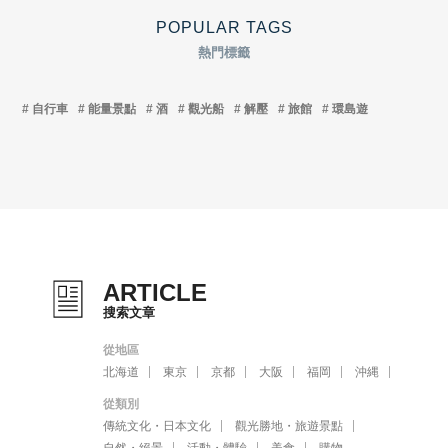
POPULAR TAGS
熱門標籤
自行車
能量景點
酒
觀光船
解壓
旅館
環島遊
ARTICLE
搜索文章
從地區
北海道
東京
京都
大阪
福岡
沖縄
從類別
傳統文化・日本文化
觀光勝地・旅遊景點