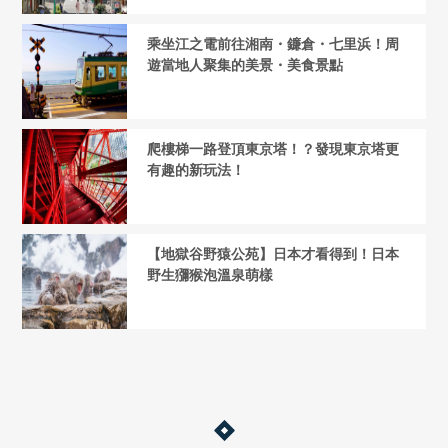
乘坐江之電前往湘南・鐮倉・七里浜！周
遊當地人聚集的美景・美食景點
爬樓梯一路登頂東京塔！？發現東京塔更
有趣的新玩法！
【地獄谷野猿公苑】日本才看得到！日本
野生獼猴泡溫泉萌樣