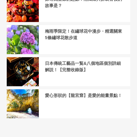
故事是？
梅雨季限定！在繡球花中漫步・精選關東
5條繡球花散步道
日本傳統工藝品一覧&八個地區個別詳細
解説！【完整收錄版】
愛心形狀的【龍宮窟】是愛的能量景點！