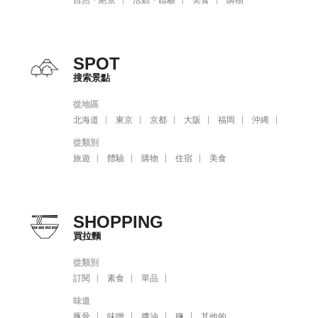
自然・絕景
活動・體驗
美食
購物
SPOT
搜索景點
從地區
北海道
東京
京都
大阪
福岡
沖縄
從類別
旅遊
體驗
購物
住宿
美食
SHOPPING
買拉麵
從類別
訂閱
素食
單品
味道
豚骨
味噌
醬油
鹽
其他的