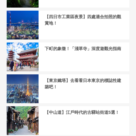
【四日市工業區夜景】四處適合拍照的觀
賞地！
下町的象徵！「淺草寺」深度遊觀光指南
【東京鐵塔】去看看日本東京的標誌性建
築吧！
【中山道】江戶時代的古驛站街道5選！