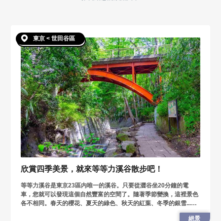
東京 < 世田谷區
欣賞四季美景，就來等等力溪谷散步吧！
等等力溪谷是東京23區内唯一的溪谷。只要從澀谷坐20分鐘的電
車，您就可以發現這個自然豐富的空間了。隨著季節變換，這裡景色
各不相同。春天的櫻花、夏天的綠色、秋天的紅葉、冬季的銀雪...您
可以在這裡欣賞日本四季的豐富變化。
絕景