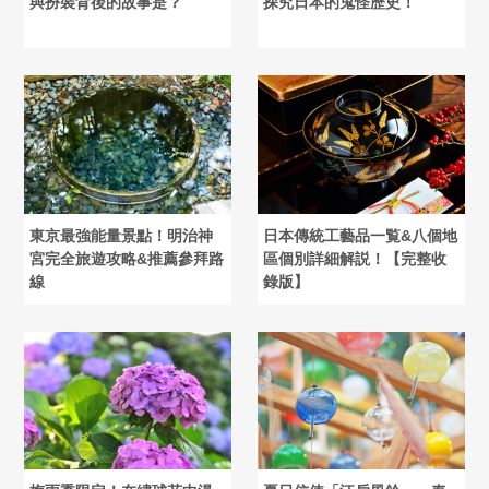
與扮裝背後的故事是？
探究日本的鬼怪歷史！
東京最強能量景點！明治神
日本傳統工藝品一覧&八個地
宮完全旅遊攻略&推薦參拜路
區個別詳細解説！【完整收
線
錄版】