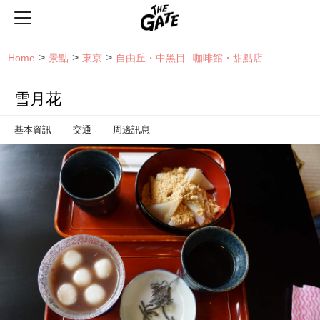
THE GATE
Home
景點
東京
自由丘・中黑目
咖啡館・甜點店
雪月花
基本資訊
交通
周邊訊息