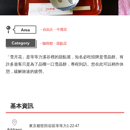
Area
自由丘・中黑目
Category
咖啡館・甜點店
「雪月花」是等等力溪谷裡的甜點屋，知名必吃招牌是雪晶餅。有
許多遊客只是為了品嚐一口雪晶餅，專程到訪。您在此可以稍作休
憩，緩解旅途的疲勞。
基本資訊
東京都世田谷區等等力1-22-47
Address