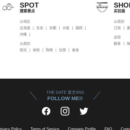
SPOT
SHO
搜索景点
买拉面
从地区
从类别
北海道
东京
京都
大阪
福岡
订阅
沖縄
品尝
从类别
豚骨
观光
体验
购物
住宿
美食
THE GATE 官方SNS
FOLLOW ME!!
rivacy Policy
Terms of Service
Company Profile
FAQ
Conta