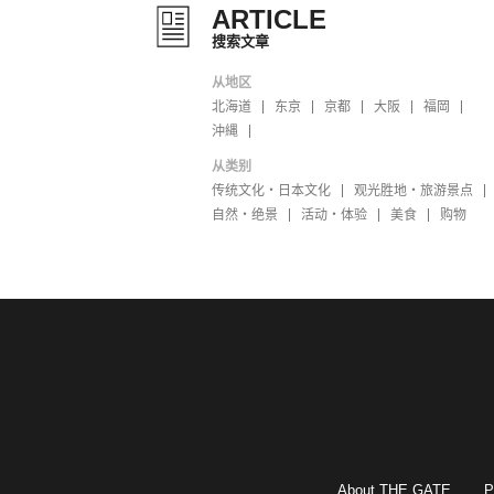
ARTICLE
搜索文章
从地区
北海道
东京
京都
大阪
福岡
沖縄
从类别
传统文化・日本文化
观光胜地・旅游景点
自然・绝景
活动・体验
美食
购物
About THE GATE
P