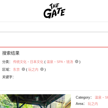
搜索结果
分类：
传统文化・日本文化
(
温泉・SPA・钱汤
)
区域：
东京
(
玩之内
)
关键字：
Category：
温泉・S
Area：
玩之内