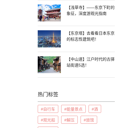
【浅草寺】——东京下町的
象征，深度游观光指南
【东京塔】去看看日本东京
的标志性建筑吧！
【中山道】江户时代的古驿
站街道5选！
热门标签
#自行车
#能量景点
#酒
#观光船
#解压
#旅馆