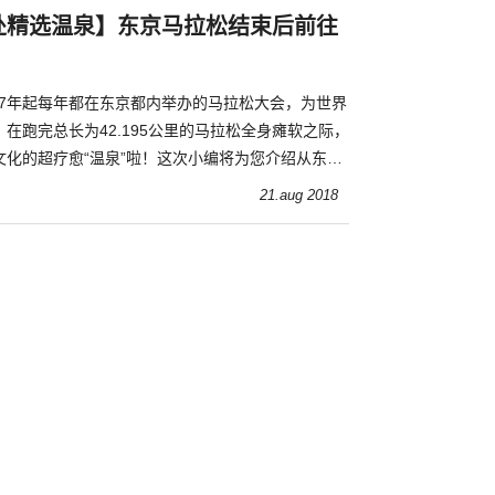
处精选温泉】东京马拉松结束后前往
007年起每年都在东京都内举办的马拉松大会，为世界
在跑完总长为42.195公里的马拉松全身瘫软之际，
文化的超疗愈“温泉”啦！这次小编将为您介绍从东京
前往的温泉地点喔！
21.aug 2018