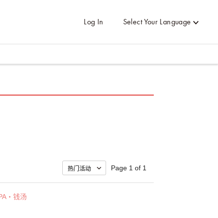
Log In
Select Your Language
Page 1 of 1
PA・钱汤