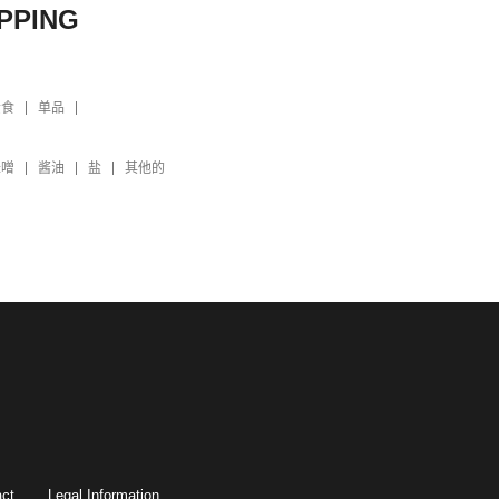
PPING
素食
单品
味噌
酱油
盐
其他的
ct
Legal Information