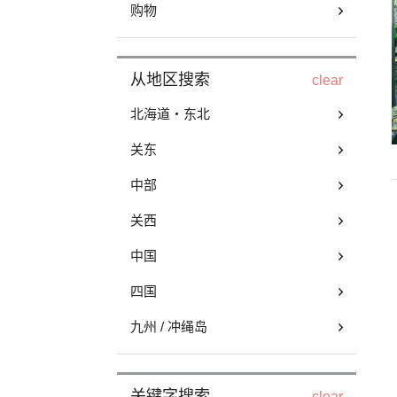
购物
从地区搜索
clear
北海道・东北
关东
中部
关西
中国
四国
九州 / 冲绳岛
关键字搜索
clear