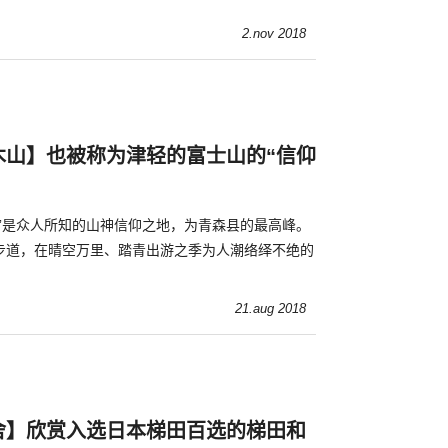
2.nov 2018
木山】也被称为津轻的富士山的“信仰
山”是众人所知的山神信仰之地，为青森县的最高峰。
步道，在晴空万里、踏青出游之季为人潮络绎不绝的
21.aug 2018
舍】欣赏入选日本梯田百选的梯田和