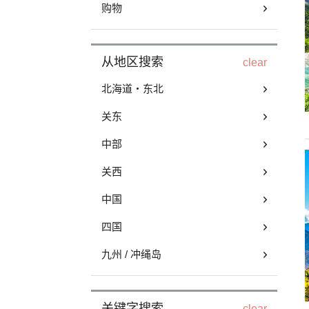
购物
从地区搜索
clear
北海道・东北
关东
中部
关西
中国
四国
九州 / 冲绳岛
关键字搜索
clear