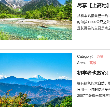
尽享【上高地
从松本站搭乘巴士约1
的海拔1,500公尺
是长野县的主要景点
知。这次要介绍能随
Category：
绝景
Area：
高雄
初学者也放心
拥有绿色的大自然，
只用一小时的便利车
2007年获得米其林