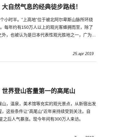
】大自然气息的经典徒步路线！
个小时半。“上高地”位于被北阿尔卑斯山脉所环绕
之处。每年约有150万人以上的观光客蜂拥而至，除了
之外，也被认为是日本代表性观光胜地之一，广为人
兴享受上高地的经典健行路线。
25.apr 2019
！世界登山客量第一的高尾山
猴山，温泉，美术馆等充实的观光景点，从新宿出发
程，这些条件让“高尾山”近年来持续受到关注。自
三星之后人气暴涨。现今年间有300万人来访。