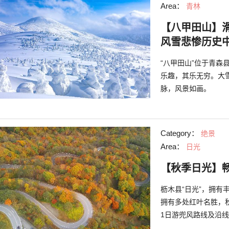
Area：
青林
【八甲田山】
风雪悲惨历史
“八甲田山”位于青
乐趣，其乐无穷。大
脉，风景如画。
Category：
绝景
Area：
日光
【秋季日光】
枥木县“日光”，拥
拥有多处红叶名胜，
1日游兜风路线及沿