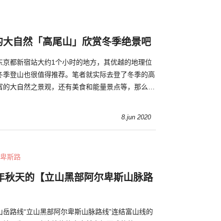
的大自然「高尾山」欣赏冬季绝景吧
东京都新宿站大约1个小时的地方，其优越的地理位
冬季登山也很值得推荐。笔者就实际去登了冬季的高
富的大自然之景观，还有美食和能量景点等，那么就
这个季节才能享受到的高尾山之魅力。
8.jun 2020
卑斯路
0年秋天的【立山黑部阿尔卑斯山脉路
山岳路线“立山黑部阿尔卑斯山脉路线”连结富山线的