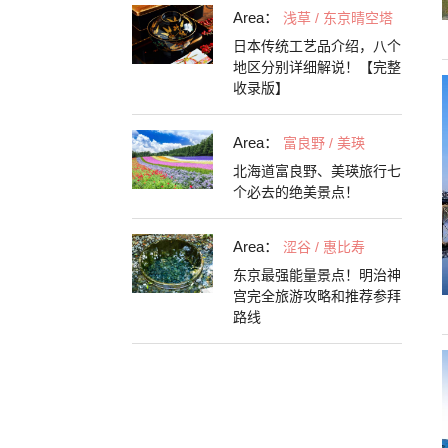
Area：
浅草 / 东京晴空塔
日本传统工艺品介绍，八个
地区分别详细解说！【完整
收录版】
Area：
富良野 / 美瑛
北海道富良野、美瑛旅行七
个必去的绝美景点！
Area：
涩谷 / 惠比寿
东京最强能量景点！明治神
宫完全旅游攻略和推荐参拜
路线