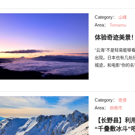
Category：
山峰
Area：
Tomamu
体验奇迹美景
“云海”不是轻易能
出现。日本也有几处
城迹，和电影“你的名字
Category：
绝景
Area：
驹根市
【长野县】利
“千叠敷冰斗”