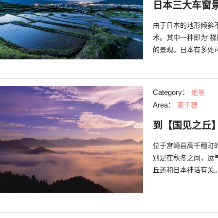
日本三大车窗
由于日本的地形倾斜
术。其中一种即为“
的景观。日本有多处
于长野县千曲市的“姨
Category：
绝景
Area：
高千穗
到【国见之丘
位于宫崎县高千穗町
别是在秋冬之间，运气
丘还和日本神话有关
国运。