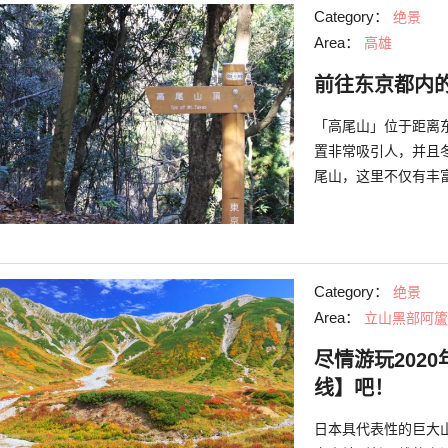
Category：
绝景
Area：
高雄
前往东京都内
「高尾山」位于距离
置非常吸引人，并且
尾山，这里不仅有丰
为大家介绍一下只有
Category：
绝景
Area：
立山黑部阿籚
尽情游玩202
线】吧！
日本具代表性的巨大