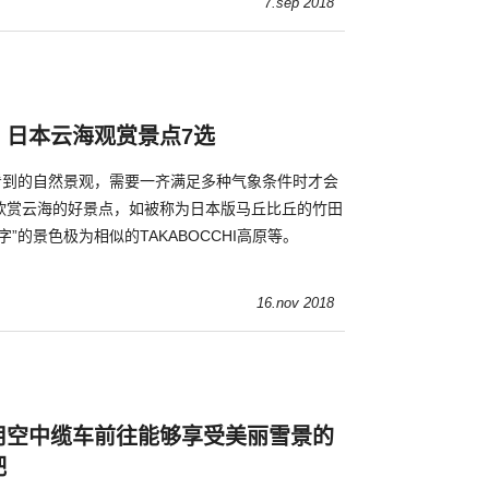
7.sep 2018
！日本云海观赏景点7选
够看到的自然景观，需要一齐满足多种气象条件时才会
欣赏云海的好景点，如被称为日本版马丘比丘的竹田
”的景色极为相似的TAKABOCCHI高原等。
16.nov 2018
用空中缆车前往能够享受美丽雪景的
吧