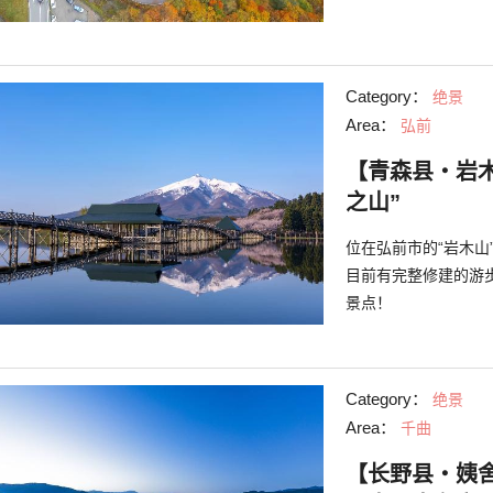
Category：
绝景
Area：
弘前
【青森县・岩
之山”
位在弘前市的“岩木
目前有完整修建的游
景点！
Category：
绝景
Area：
千曲
【长野县・姨