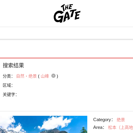
搜索结果
分类：
自然・绝景
(
山峰
)
区域：
关键字：
Category：
绝景
Area：
松本（上高地