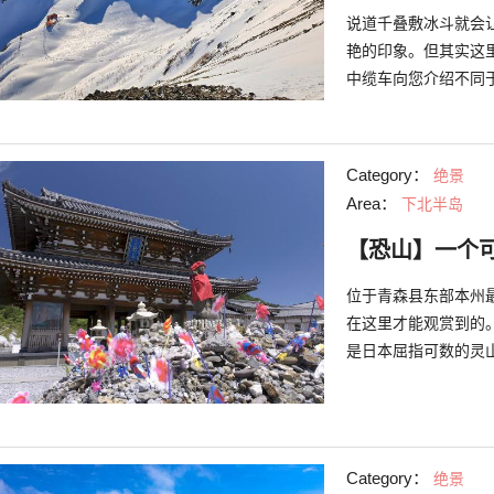
说道千叠敷冰斗就会
艳的印象。但其实这
中缆车向您介绍不同
Category：
绝景
Area：
下北半岛
【恐山】一个
位于青森县东部本州
在这里才能观赏到的
是日本屈指可数的灵
绍一下这座虽带有奇
Category：
绝景