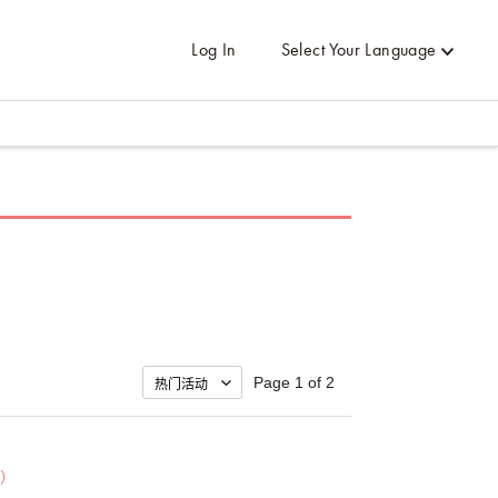
Log In
Select Your Language
Page 1 of 2
）