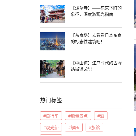
【浅草寺】——东京下町的
象征，深度游观光指南
【东京塔】去看看日本东京
的标志性建筑吧！
【中山道】江户时代的古驿
站街道5选！
热门标签
#自行车
#能量景点
#酒
#观光船
#解压
#旅馆