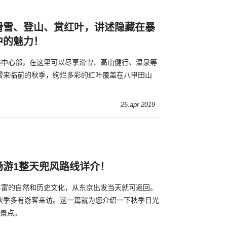
滑雪、登山、赏红叶，讲述隐藏在暴
中的魅力！
森县中心部，在这里可以尽享滑雪、高山健行、温泉等
雪来临前的秋季，绚烂多彩的红叶覆盖在八甲田山
25.apr 2019
畅游1整天兜风路线详介！
有丰富的自然和历史文化，从东京出发当天就可返回。
秋季多有游客来访。这一篇就为您介绍一下秋季日光
线景点。