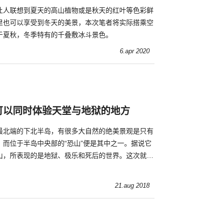
让人联想到夏天的高山植物或是秋天的红叶等色彩鲜
里也可以享受到冬天的美景，本次笔者将实际搭乘空
于夏秋，冬季特有的千叠敷冰斗景色。
6.apr 2020
可以同时体验天堂与地狱的地方
最北端的下北半岛，有很多大自然的绝美景观是只有
。而位于半岛中央部的“恐山”便是其中之一。据说它
山，所表现的是地狱、极乐和死后的世界。这次就介
异色彩，但却能给人带来大自然绝美景观
21.aug 2018