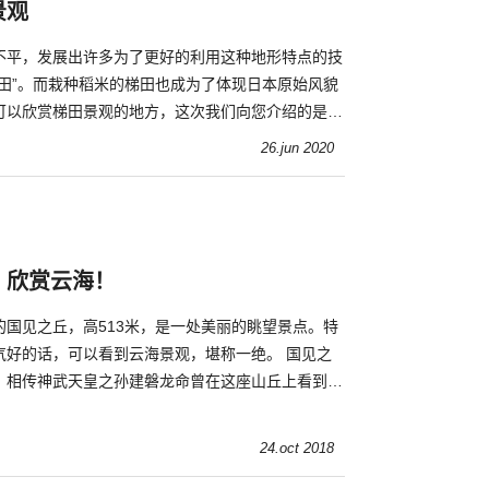
景观
不平，发展出许多为了更好的利用这种地形特点的技
梯田”。而栽种稻米的梯田也成为了体现日本原始风貌
可以欣赏梯田景观的地方，这次我们向您介绍的是位
舍梯田”。
26.jun 2020
】欣赏云海！
的国见之丘，高513米，是一处美丽的眺望景点。特
好的话，可以看到云海景观，堪称一绝。 国见之
。相传神武天皇之孙建磐龙命曾在这座山丘上看到了
24.oct 2018