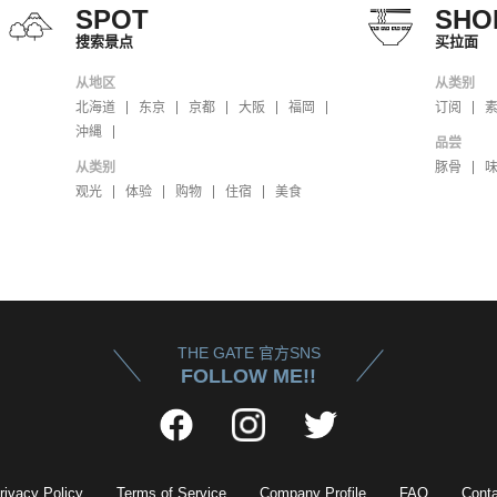
SPOT
SHO
搜索景点
买拉面
从地区
从类别
北海道
东京
京都
大阪
福岡
订阅
沖縄
品尝
从类别
豚骨
观光
体验
购物
住宿
美食
THE GATE 官方SNS
FOLLOW ME!!
rivacy Policy
Terms of Service
Company Profile
FAQ
Conta