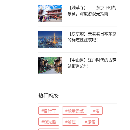
【浅草寺】——东京下町的
象征，深度游观光指南
【东京塔】去看看日本东京
的标志性建筑吧！
【中山道】江户时代的古驿
站街道5选！
热门标签
#自行车
#能量景点
#酒
#观光船
#解压
#旅馆