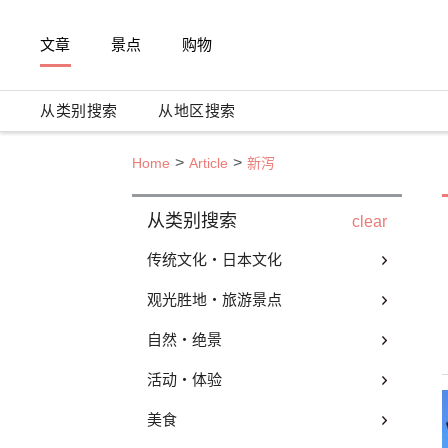
文章
景点
购物
从类别搜索
从地区搜索
Home
Article
新泻
从类别搜索
clear
传统文化・日本文化
观光胜地・旅游景点
自然・绝景
活动・体验
美食