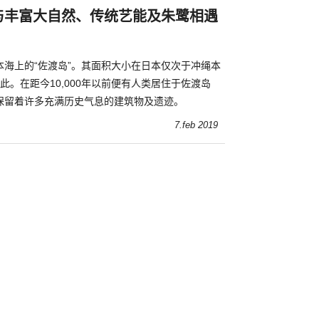
与丰富大自然、传统艺能及朱鹭相遇
本海上的“佐渡岛”。其面积大小在日本仅次于冲绳本
此。在距今10,000年以前便有人类居住于佐渡岛
保留着许多充满历史气息的建筑物及遗迹。
7.feb 2019