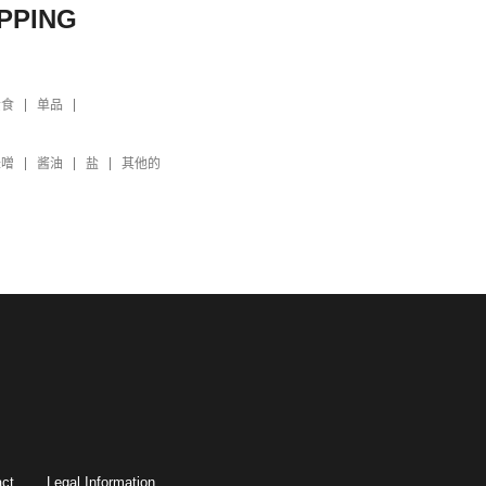
PPING
素食
单品
味噌
酱油
盐
其他的
ct
Legal Information