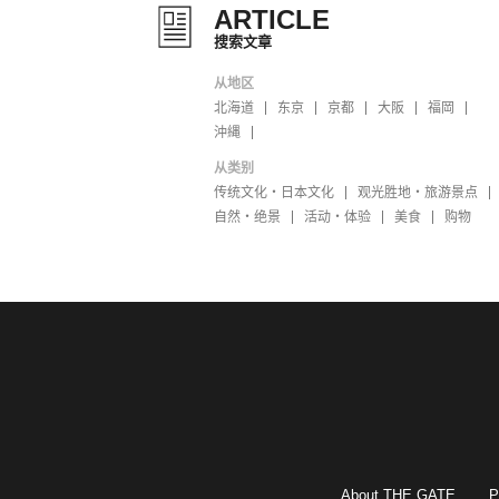
ARTICLE
搜索文章
从地区
北海道
东京
京都
大阪
福岡
沖縄
从类别
传统文化・日本文化
观光胜地・旅游景点
自然・绝景
活动・体验
美食
购物
About THE GATE
P