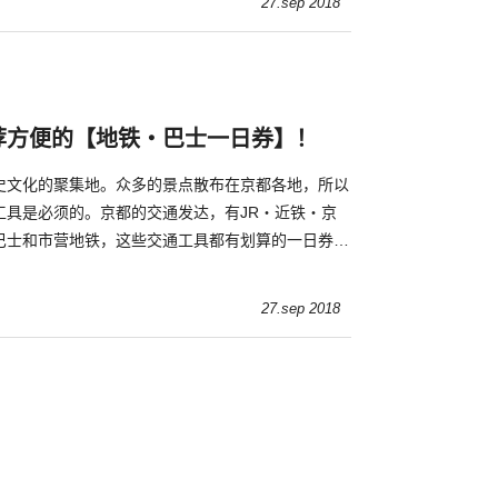
27.sep 2018
荐方便的【地铁・巴士一日券】！
史文化的聚集地。众多的景点散布在京都各地，所以
工具是必须的。京都的交通发达，有JR・近铁・京
巴士和市营地铁，这些交通工具都有划算的一日券贩
27.sep 2018