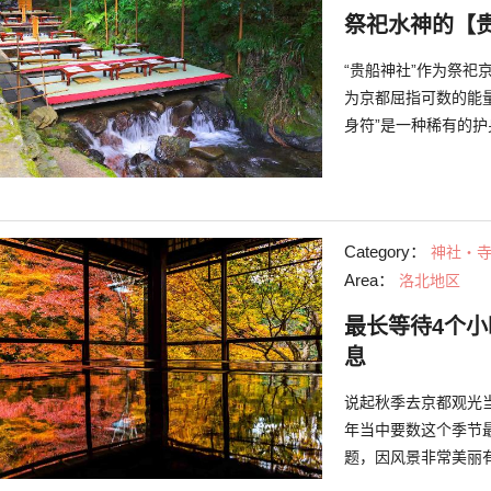
祭祀水神的【
“贵船神社”作为祭
为京都屈指可数的能
身符”是一种稀有的护
Category：
神社・
Area：
洛北地区
最长等待4个
息
说起秋季去京都观光
年当中要数这个季节
题，因风景非常美丽