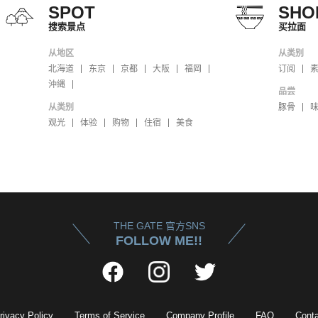
SPOT
SHO
搜索景点
买拉面
从地区
从类别
北海道
东京
京都
大阪
福岡
订阅
沖縄
品尝
从类别
豚骨
观光
体验
购物
住宿
美食
THE GATE 官方SNS
FOLLOW ME!!
rivacy Policy
Terms of Service
Company Profile
FAQ
Conta