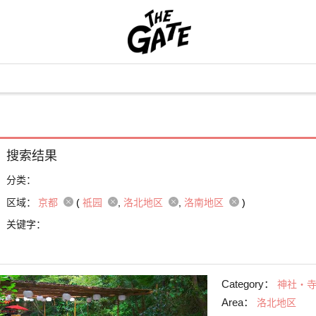
搜索结果
分类：
区域：
京都
(
祗园
洛北地区
洛南地区
)
关键字：
Category：
神社・
Area：
洛北地区