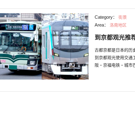
Category：
街景
Area：
洛南地区
到京都观光推
古都京都是日本的历
到京都观光使用交通
阪・京福电铁・城市
卖。