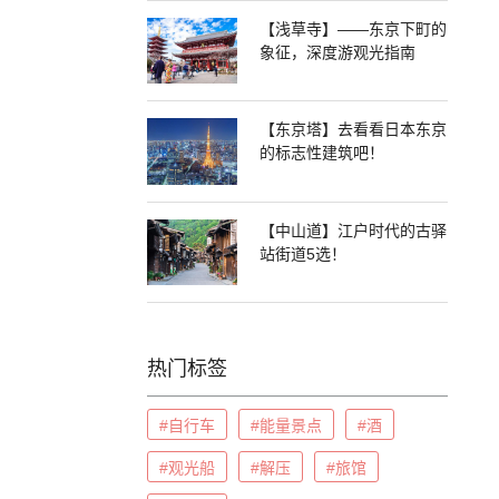
【浅草寺】——东京下町的
象征，深度游观光指南
【东京塔】去看看日本东京
的标志性建筑吧！
【中山道】江户时代的古驿
站街道5选！
热门标签
#自行车
#能量景点
#酒
#观光船
#解压
#旅馆