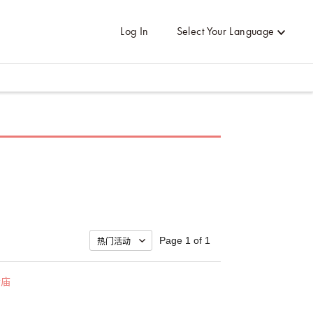
Log In
Select Your Language
Page 1 of 1
寺庙