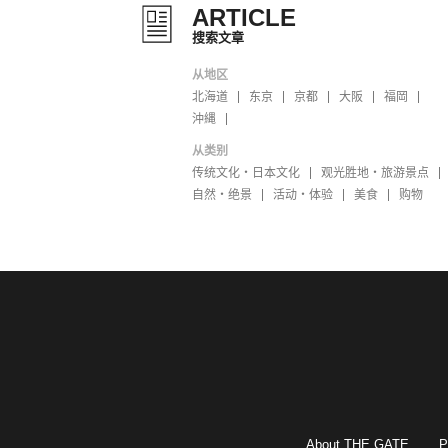
ARTICLE
搜索文章
从地区
北海道
东京
京都
大阪
福岡
沖縄
从类别
传统文化・日本文化
观光胜地・旅游景点
自然・绝景
活动・体验
美食
购物
About THE GATE
P