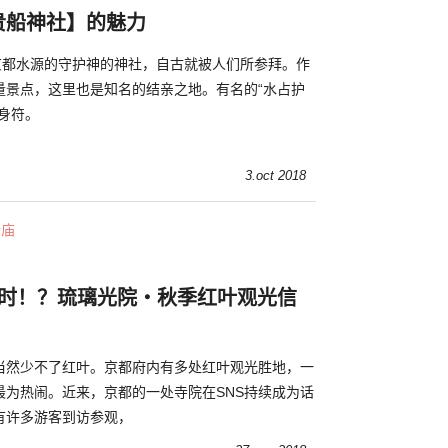
贵船神社】的魅力
祀京都水源的守护神的神社，自古就被人们所参拜。作
量景点，这里也是知名的结亲之地。有名的“水占护
身符。
3.oct 2018
寺庙
小时！？琉璃光院・秋季红叶观光信
当然少不了红叶。京都府内有多处红叶观光胜地，一
最为热闹。近来，京都的一处寺院在SNS持续成为话
有许多游客到访参观，