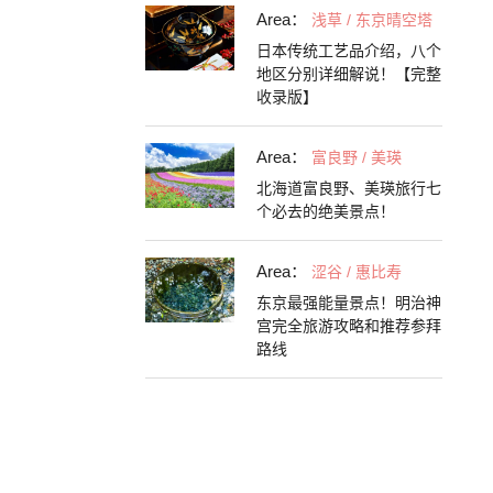
Area：
浅草 / 东京晴空塔
日本传统工艺品介绍，八个
地区分别详细解说！【完整
收录版】
Area：
富良野 / 美瑛
北海道富良野、美瑛旅行七
个必去的绝美景点！
Area：
涩谷 / 惠比寿
东京最强能量景点！明治神
宫完全旅游攻略和推荐参拜
路线