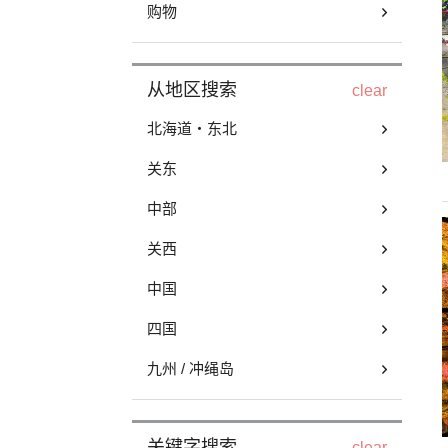
购物
从地区搜索
clear
北海道・东北
关东
中部
关西
中国
四国
九州 / 冲绳岛
关键字搜索
clear