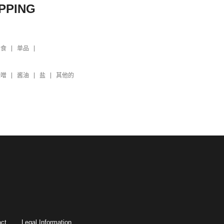
PPING
素食
单品
味噌
酱油
盐
其他的
ct
Legal Information