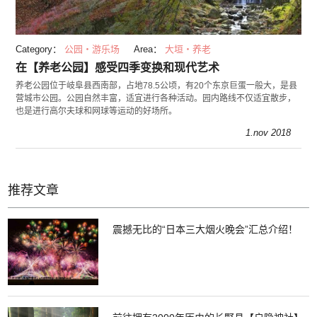
Category：
公园・游乐场
Area：
大垣・养老
在【养老公园】感受四季变换和现代艺术
养老公园位于岐阜县西南部，占地78.5公顷，有20个东京巨蛋一般大，是县
营城市公园。公园自然丰富，适宜进行各种活动。园内路线不仅适宜散步，
也是进行高尔夫球和网球等运动的好场所。
1.nov 2018
推荐文章
震撼无比的“日本三大烟火晚会”汇总介绍！