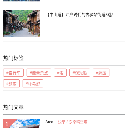
【中山道】江户时代的古驿站街道5选！
热门标签
#自行车
#能量景点
#酒
#观光船
#解压
#旅馆
#环岛游
热门文章
Area：
浅草 / 东京晴空塔