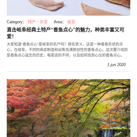
Category：
特产・杂货
Area：
岐阜
直击岐阜经典土特产“香鱼点心”的魅力，种类丰富又可
爱！
大家知道“香鱼点心”是岐阜的名产吗？顾名思义，这是一种香鱼形状的点
心，在岐阜，不同的商店制造和出售充满原创性的香鱼点心。这次要介绍的
是香鱼点心诞生的历史，每家店的不同，以及如何找到心仪的香鱼点心。
1.jun 2020