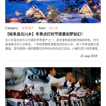
Category：
世界遗产
Area：
白川乡
【岐阜县白川乡】冬季点灯时节夜景如梦如幻！
白川乡是日本引以为豪的世界遗产之一。其合掌构造的屋顶极具特色，作为
旅游景点也十分有名。一年四季都有游客到访的白川乡，到了冬季会被大雪
覆盖。其中值得一看的要数仅仅举办6天的点灯活动。小编为您介绍的便是与
白天截然不同，在夜晚呈现梦幻景象的白川乡点灯。
21.aug 2018