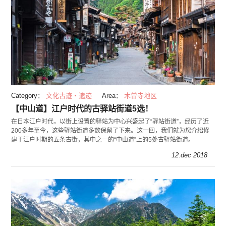
Category：
文化古迹・遗迹
Area：
木曾寺地区
【中山道】江户时代的古驿站街道5选！
在日本江户时代，以街上设置的驿站为中心兴盛起了“驿站街道”，经历了近
200多年至今，这些驿站街道多数保留了下来。这一回，我们就为您介绍修
建于江户时期的五条古街，其中之一的“中山道”上的5处古驿站街道。
12.dec 2018