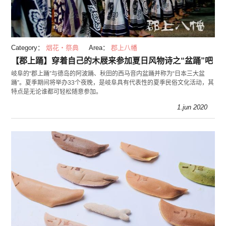
Category：
烟花・祭典
Area：
郡上八幡
【郡上踊】穿着自己的木屐来参加夏日风物诗之“盆踊”吧
岐阜的“郡上踊”与德岛的阿波踊、秋田的西马音内盆踊并称为“日本三大盆
踊”。夏季期间将举办33个夜晚，是岐阜具有代表性的夏季民俗文化活动，其
特点是无论谁都可轻松随意参加。
1.jun 2020