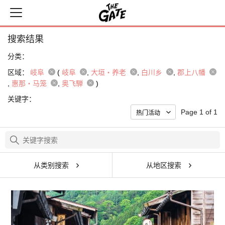
搜索结果
分类：
区域：
岐阜
(
岐阜
大垣・养老
白川乡
郡上八幡
惠那・马笼
奥飞騨
)
关键字：
Page 1 of 1
从类别搜索
从地区搜索