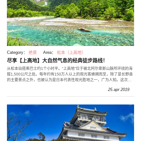
Category：
绝景
Area：
松本（上高地）
尽享【上高地】大自然气息的经典徒步路线！
从松本站搭乘巴士约1个小时半。“上高地”位于被北阿尔卑斯山脉所环绕的海
拔1,500公尺之处。每年约有150万人以上的观光客蜂拥而至，除了是长野县
的主要景点之外，也被认为是日本代表性观光胜地之一，广为人知。这次要
介绍能随兴享受上高地的经典健行路线。
25.apr 2019