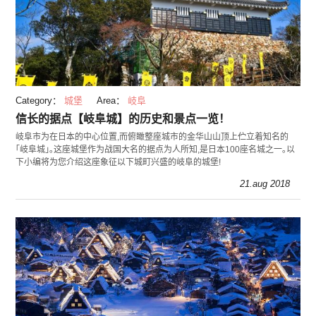
Category：
城堡
Area：
岐阜
信长的据点【岐阜城】的历史和景点一览！
岐阜市为在日本的中心位置,而俯瞰整座城市的金华山山顶上伫立着知名的
｢岐阜城｣｡这座城堡作为战国大名的据点为人所知,是日本100座名城之一｡以
下小编将为您介绍这座象征以下城町兴盛的岐阜的城堡!
21.aug 2018