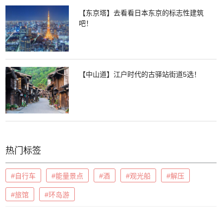
【东京塔】去看看日本东京的标志性建筑
吧！
【中山道】江户时代的古驿站街道5选！
热门标签
#自行车
#能量景点
#酒
#观光船
#解压
#旅馆
#环岛游