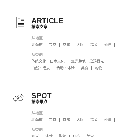
ARTICLE
搜索文章
从地区
北海道
东京
京都
大阪
福岡
沖縄
从类别
传统文化・日本文化
观光胜地・旅游景点
自然・绝景
活动・体验
美食
购物
SPOT
搜索景点
从地区
北海道
东京
京都
大阪
福岡
沖縄
从类别
观光
体验
购物
住宿
美食