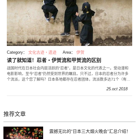
Category：
文化古迹・遗迹
Area：
伊贺
读了就知道！忍者・伊贺流和甲贺流的区别
战国时代在日本社会内层活跃的“忍者”，是日本文化的代表之一。受动漫和
电影影响，至今“忍者”仍然受到世界的瞩目。只不过，日本的忍者分为许多
个流派，这个您了解吗？日本各地都存在忍者团体，流派数多达71个（有多
种说法）。
25.oct 2018
推荐文章
震撼无比的“日本三大烟火晚会”汇总介绍！