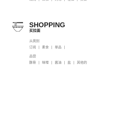
SHOPPING
买拉面
从类别
订阅
素食
单品
品尝
豚骨
味噌
酱油
盐
其他的