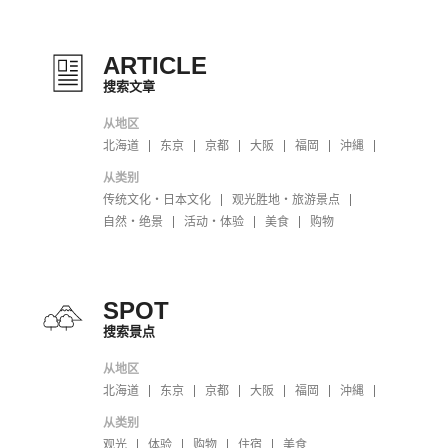
ARTICLE
搜索文章
从地区
北海道
东京
京都
大阪
福岡
沖縄
从类别
传统文化・日本文化
观光胜地・旅游景点
自然・绝景
活动・体验
美食
购物
SPOT
搜索景点
从地区
北海道
东京
京都
大阪
福岡
沖縄
从类别
观光
体验
购物
住宿
美食