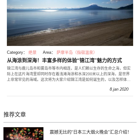
Category：
绝景
Area：
萨摩半岛（指宿温泉）
从海涂到深海！丰富多样的体验“锦江湾”魅力的方式
锦江湾与鹿儿岛市和雾岛市等市内相连，是人们赖以生存的生命之海，但实
际上在这片海湾里却同时存在着浅滩海涂和水深200米以上的深海，是世界
上非常罕见的海域。这次将为大家介绍锦江湾是如何诞生的，以及怎样体验
它的魅力。
8.jan 2020
推荐文章
震撼无比的“日本三大烟火晚会”汇总介绍！