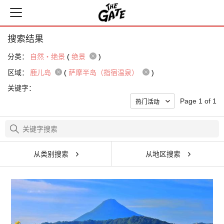
搜索结果
分类：
自然・绝景
(
绝景
)
区域：
鹿儿岛
(
萨摩半岛（指宿温泉）
)
关键字：
Page 1 of 1
从类别搜索
从地区搜索