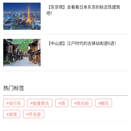
【东京塔】去看看日本东京的标志性建筑
吧！
【中山道】江户时代的古驿站街道5选！
热门标签
#自行车
#能量景点
#酒
#观光船
#解压
#旅馆
#环岛游