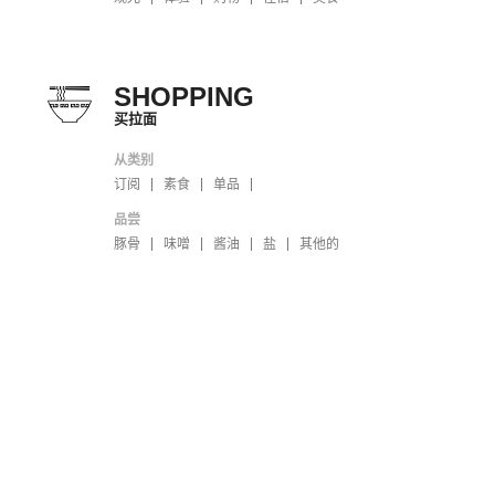
SHOPPING
买拉面
从类别
订阅
素食
单品
品尝
豚骨
味噌
酱油
盐
其他的