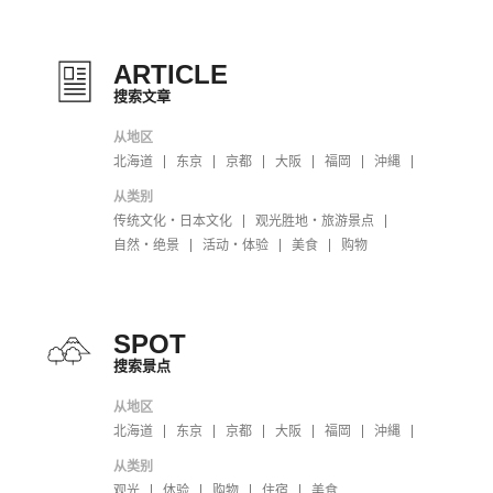
ARTICLE
搜索文章
从地区
北海道
东京
京都
大阪
福岡
沖縄
从类别
传统文化・日本文化
观光胜地・旅游景点
自然・绝景
活动・体验
美食
购物
SPOT
搜索景点
从地区
北海道
东京
京都
大阪
福岡
沖縄
从类别
观光
体验
购物
住宿
美食