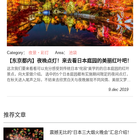
Category：
夜景・彩灯
Area：
池袋
【东京都内】夜晚点灯！来去看日本庭园的美丽红叶吧！
这次我们要来看看可以充分感受到传统日本“侘寂”美学的的日本庭园的红叶
景点，向大家做介绍。 选中的5个日本庭园都有实施期间限定的夜间点灯，
在秋天进入尾声之际，不妨来去欣赏白天与夜晚展现不同风情、美丽又梦幻
的红叶吧？
9.dec 2019
推荐文章
震撼无比的“日本三大烟火晚会”汇总介绍！