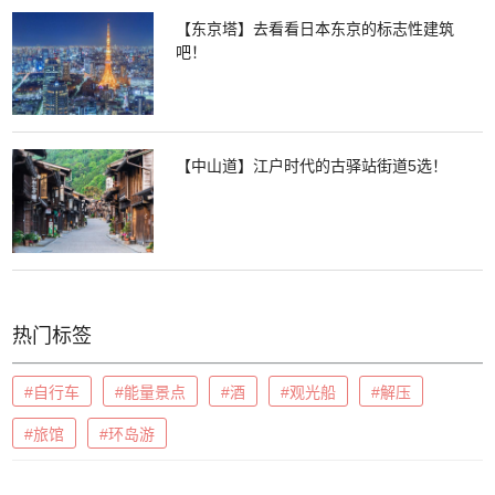
【东京塔】去看看日本东京的标志性建筑
吧！
【中山道】江户时代的古驿站街道5选！
热门标签
#自行车
#能量景点
#酒
#观光船
#解压
#旅馆
#环岛游