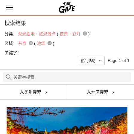
搜索结果
分类：
观光胜地・旅游景点
(
夜景・彩灯
)
区域：
东京
(
池袋
)
关键字：
Page 1 of 1
从类别搜索
从地区搜索