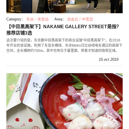
Category：
车站・休息站
Area：
自由丘 / 中黑目
【中目黑高架下】NAKAME GALLERY STREET是指？
推荐店铺3选
这次要介绍的是，东京都中目黑高架下的商业设施“中目黑高架下”。在2016
年开业的该设施，利用了东急东横线、东京Metro日比谷线电车通过的高架下
空间，全长横跨约700m。其中也有位于最里面、熟客才知道的隐密区域。
15.oct 2019