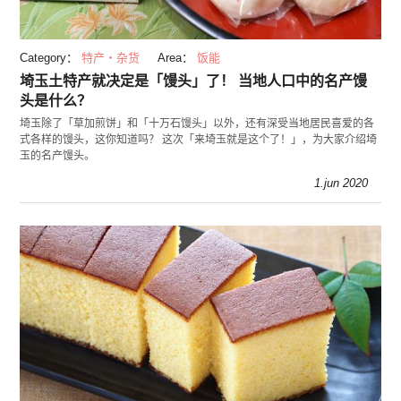
Category：
特产・杂货
Area：
饭能
埼玉土特产就决定是「馒头」了！ 当地人口中的名产馒
头是什么？
埼玉除了「草加煎饼」和「十万石馒头」以外，还有深受当地居民喜爱的各
式各样的馒头，这你知道吗？ 这次「来埼玉就是这个了！」，为大家介绍埼
玉的名产馒头。
1.jun 2020