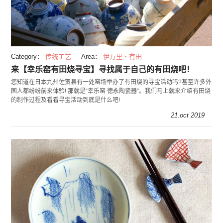
Category：
传统工艺
Area：
伊万里・有田
来【幸乐窑有田烧寻宝】寻找属于自己的有田烧吧！
您知道在日本九州佐贺县有一处窑场举办了有田烧的寻宝活动吗?甚至许多外
国人都纷纷前来体验! 那就是“幸乐窑 徳永陶瓷器”。我们马上就来介绍有田烧
的制作过程及看看寻宝活动到底是什么吧!
21.oct 2019