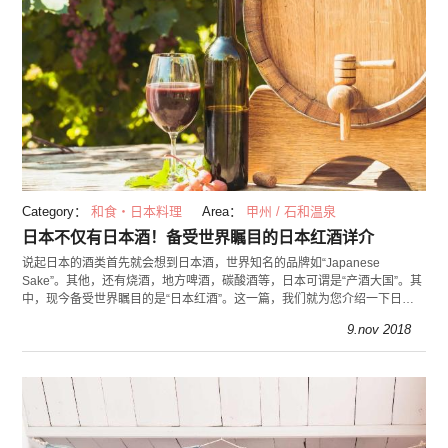
Category：
和食・日本料理
Area：
甲州 / 石和温泉
日本不仅有日本酒！备受世界瞩目的日本红酒详介
说起日本的酒类首先就会想到日本酒，世界知名的品牌如“Japanese
Sake”。其他，还有烧酒，地方啤酒，碳酸酒等，日本可谓是“产酒大国”。其
中，现今备受世界瞩目的是“日本红酒”。这一篇，我们就为您介绍一下日本
人民十分喜爱的日本红酒，
9.nov 2018