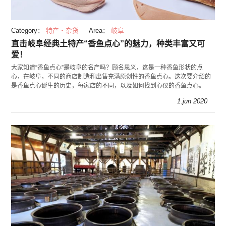
Category：
特产・杂货
Area：
岐阜
直击岐阜经典土特产“香鱼点心”的魅力，种类丰富又可
爱！
大家知道“香鱼点心”是岐阜的名产吗？顾名思义，这是一种香鱼形状的点
心，在岐阜，不同的商店制造和出售充满原创性的香鱼点心。这次要介绍的
是香鱼点心诞生的历史，每家店的不同，以及如何找到心仪的香鱼点心。
1.jun 2020