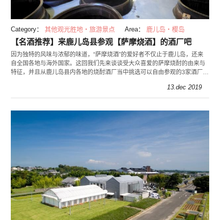
Category：
其他观光胜地・旅游景点
Area：
鹿儿岛・樱岛
【名酒推荐】来鹿儿岛县参观【萨摩烧酒】的酒厂吧
因为独特的风味与浓郁的味道，“萨摩烧酒”的爱好者不仅止于鹿儿岛，还来
自全国各地与海外国家。这回我们先来谈谈受大众喜爱的萨摩烧酎的由来与
特征，并且从鹿儿岛县内各地的烧酎酒厂当中挑选可以自由参观的3家酒厂，
来去探索萨摩烧酎的魅力。
13.dec 2019