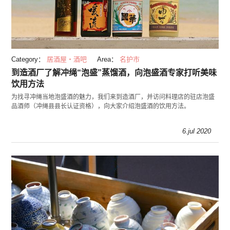
Category：
居酒屋・酒吧
Area：
名护市
到造酒厂了解冲绳“泡盛”蒸馏酒，向泡盛酒专家打听美味
饮用方法
为找寻冲绳当地泡盛酒的魅力，我们来到造酒厂，并访问料理店的驻店泡盛
品酒师（冲绳县县长认证资格），向大家介绍泡盛酒的饮用方法。
6.jul 2020