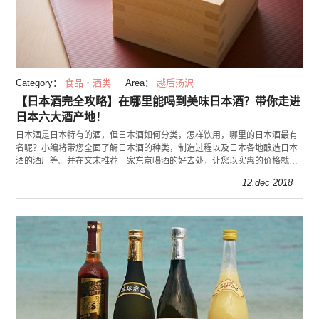
Category：
食品・酒类
Area：
越后汤沢
【日本酒完全攻略】在哪里能喝到美味日本酒？带你走进
日本六大酒产地！
日本酒是日本特有的酒，但日本酒如何分类，怎样饮用，哪里的日本酒最有
名呢？小编将带您全面了解日本酒的种类，制造过程以及日本各地酿造日本
酒的酒厂等。并在文末推荐一家东京喝酒的好去处，让您以实惠的价格就能
品尝到上百种好酒。
12.dec 2018