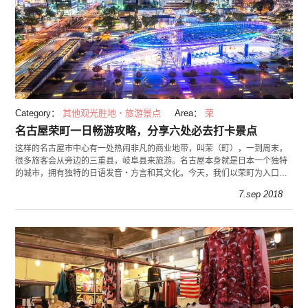
Category：
其他观光胜地・旅游景点
Area：
荣
名古屋荣町一日畅游攻略，分享六处必去打卡景点
这样的名古屋市中心有一处热闹非凡的商业地带，叫荣（町），一到周末，
很多旅客会从旁边的三重县，岐阜县来旅游。名古屋本身就是日本一个独特
的城市，拥有独特的日语发音・方言和其文化。今天，我们以荣町为入口，
带您领略日本中部工业大都市的魅力。
7.sep 2018