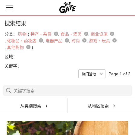
搜索结果
分类：
购物
(
特产・杂货
食品・酒类
商业设施
化妆品・药妆店
电器产品
时尚
游戏・玩具
其他购物
)
区域：
关键字：
Page 1 of 2
从类别搜索
从地区搜索