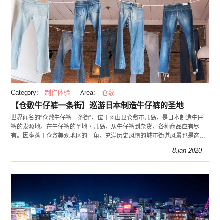
Category：
制作体验
Area：
仓敷
【仓敷牛仔裤一条街】巡游日本制造牛仔裤的圣地
世界闻名的“仓敷牛仔裤一条街”，位于冈山县仓敷市儿岛，是日本制造牛仔
裤的发源地。在牛仔裤的圣地・儿岛，从牛仔裤到杂货，各种商品应有尽
有。因座落于仓敷美观地区的一角，充满历史风情的城市街道风景也是这里
的魅力之一。
8.jan 2020