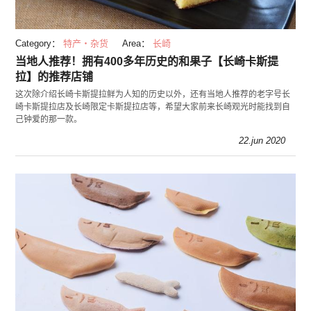
Category：
特产・杂货
Area：
长崎
当地人推荐！拥有400多年历史的和果子【长崎卡斯提
拉】的推荐店铺
这次除介绍长崎卡斯提拉鲜为人知的历史以外，还有当地人推荐的老字号长
崎卡斯提拉店及长崎限定卡斯提拉店等，希望大家前来长崎观光时能找到自
己钟爱的那一款。
22.jun 2020