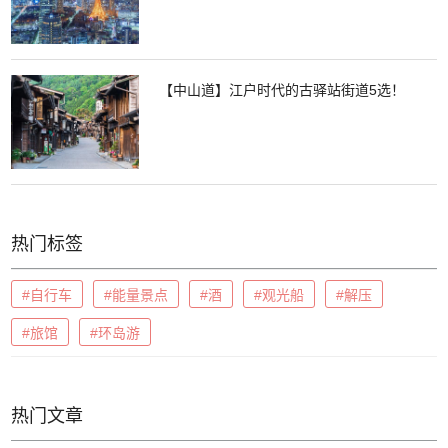
【中山道】江户时代的古驿站街道5选！
热门标签
#自行车
#能量景点
#酒
#观光船
#解压
#旅馆
#环岛游
热门文章