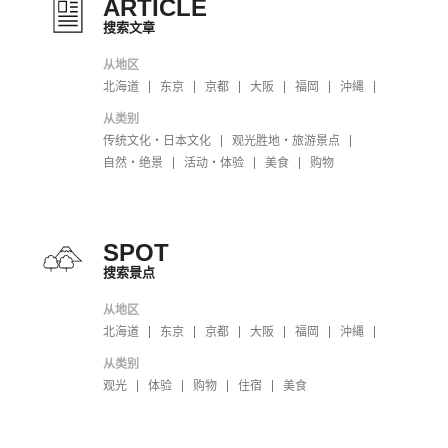
ARTICLE
搜索文章
从地区
北海道
东京
京都
大阪
福岡
沖縄
从类别
传统文化・日本文化
观光胜地・旅游景点
自然・绝景
活动・体验
美食
购物
SPOT
搜索景点
从地区
北海道
东京
京都
大阪
福岡
沖縄
从类别
观光
体验
购物
住宿
美食