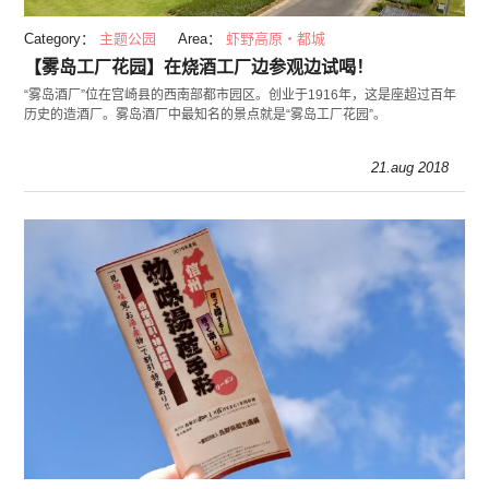
Category：
主题公园
Area：
虾野高原・都城
【雾岛工厂花园】在烧酒工厂边参观边试喝！
“雾岛酒厂”位在宫崎县的西南部都市园区。创业于1916年，这是座超过百年
历史的造酒厂。雾岛酒厂中最知名的景点就是“雾岛工厂花园”。
21.aug 2018