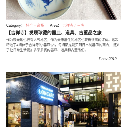
Category：
特产・杂货
Area：
吉祥寺 / 三鹰
【吉祥寺】发现珍藏的器皿、道具、古董品之旅
作为观光地也很有人气地区，作为最想居住的地区也获得很高的评价。这次
精选了4间位于吉祥寺的“器皿”店。每间都是能买到日本制器皿的商店，搜罗
了让日常生活更加多采多姿的器皿、道具和古董品们。
7.nov 2019