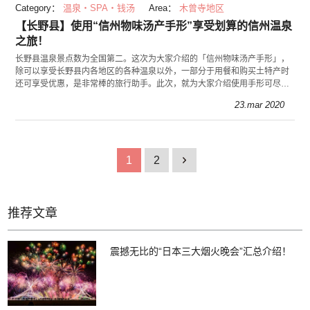
Category：
温泉・SPA・钱汤
Area：
木曾寺地区
【长野县】使用“信州物味汤产手形”享受划算的信州温泉
之旅！
长野县温泉景点数为全国第二。这次为大家介绍的「信州物味汤产手形」，
除可以享受长野县内各地区的各种温泉以外，一部分于用餐和购买土特产时
还可享受优惠，是非常棒的旅行助手。此次，就为大家介绍使用手形可尽情
享受温泉的当日去当日回的路线。
23.mar 2020
1
2
1
推荐文章
震撼无比的“日本三大烟火晚会”汇总介绍！