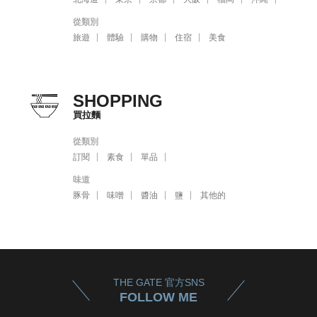
從類別
旅遊
體驗
購物
住宿
美食
SHOPPING
買拉麵
從類別
訂閱
素食
單品
味道
豚骨
味噌
醬油
鹽
其他的
THE GATE 官方SNS
FOLLOW ME