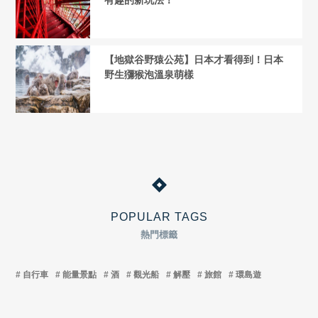
有趣的新玩法！
【地獄谷野猿公苑】日本才看得到！日本
野生獼猴泡溫泉萌樣
POPULAR TAGS
熱門標籤
自行車
能量景點
酒
觀光船
解壓
旅館
環島遊