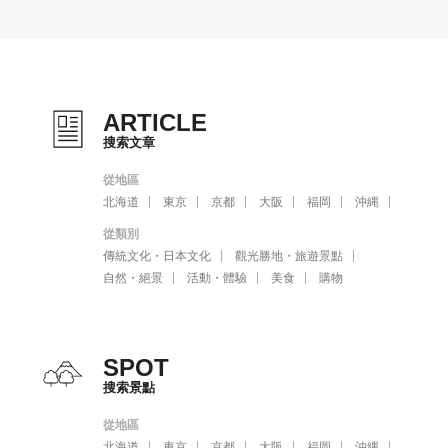
ARTICLE
搜索文章
從地區
北海道
東京
京都
大阪
福岡
沖縄
從類別
傳統文化・日本文化
觀光勝地・旅遊景點
自然・絕景
活動・體驗
美食
購物
SPOT
搜索景點
從地區
北海道
東京
京都
大阪
福岡
沖縄