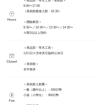
＜商品部・寄木工房・美術館＞

9:00〜17:00

（美術館最後入館：16:30）

Hours
＜體驗教室＞

9:30〜／10:30〜／13:30〜／14:30〜

※限2位以上預約
＜商品部・寄木工房＞

1月1日※另有其它臨時公休日

Closed
＜美術館＞

全年無休
＜美術館入館費＞

一般（國中以上）：500日幣

小孩（小學生）：300日幣

Fee