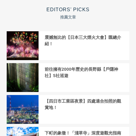
EDITORS' PICKS
推薦文章
震撼無比的【日本三大煙火大會】匯總介
紹！
前往擁有2000年歷史的長野縣【戶隱神
社】5社巡遊
【四日市工業區夜景】四處適合拍照的觀
賞地！
下町的象徵！「淺草寺」深度遊觀光指南