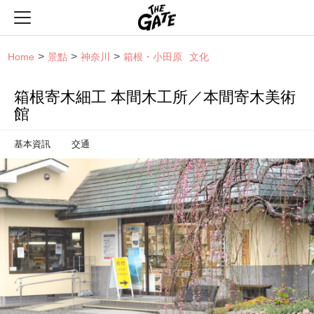
THE GATE
Home
景點
神奈川
箱根・小田原
文化
箱根寄木細工 本間木工所／本間寄木美術
館
基本資訊
交通