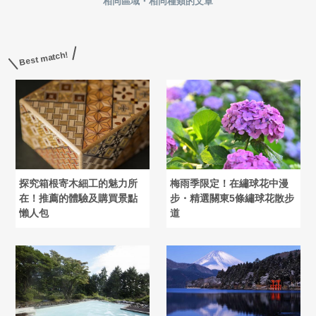
相同區域・相同種類的文章
Best match!
探究箱根寄木細工的魅力所
梅雨季限定！在繡球花中漫
在！推薦的體驗及購買景點
步・精選關東5條繡球花散步
懶人包
道