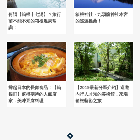
何謂【箱根十七湯】？旅行
箱根神社・九頭龍神社本宮
前不能不知的箱根溫泉常
的巡遊推薦！
識！
撐起日本的長壽食品！【箱
【2019最新分區介紹】巡遊
根町】值得期待的人氣店
內行人才知的美術館，來場
家，美味豆腐料理
箱根藝術之旅