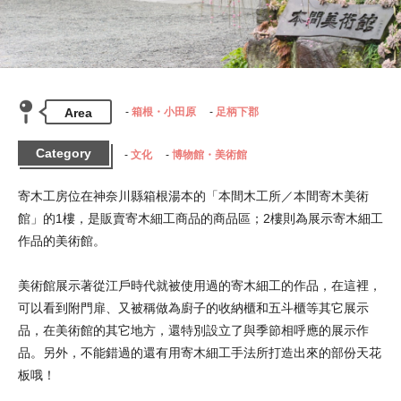
Area
箱根・小田原
足柄下郡
Category
文化
博物館・美術館
寄木工房位在神奈川縣箱根湯本的「本間木工所／本間寄木美術
館」的1樓，是販賣寄木細工商品的商品區；2樓則為展示寄木細工
作品的美術館。
美術館展示著從江戶時代就被使用過的寄木細工的作品，在這裡，
可以看到附門扉、又被稱做為廚子的收納櫃和五斗櫃等其它展示
品，在美術館的其它地方，還特別設立了與季節相呼應的展示作
品。另外，不能錯過的還有用寄木細工手法所打造出來的部份天花
板哦！