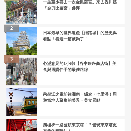
一生至少要去一次金毘羅宮。來去香川縣
「金刀比羅宮」參拜
日本最早的世界遺產【姬路城】的歷史與
看點！看這一篇就夠了！
心滿意足的1小時!【谷中銀座商店街】美
食與選購伴手的最佳路線
乘坐江之電前往湘南・鐮倉・七里浜！周
遊當地人聚集的美景・美食景點
爬樓梯一路登頂東京塔！？發現東京塔更