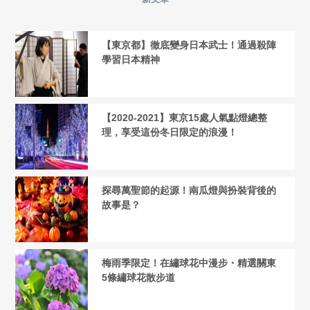
【東京都】徹底變身日本武士！通過殺陣
學習日本精神
【2020-2021】東京15處人氣點燈總整
理，享受這份冬日限定的浪漫！
探尋萬聖節的起源！南瓜燈與扮裝背後的
故事是？
梅雨季限定！在繡球花中漫步・精選關東
5條繡球花散步道