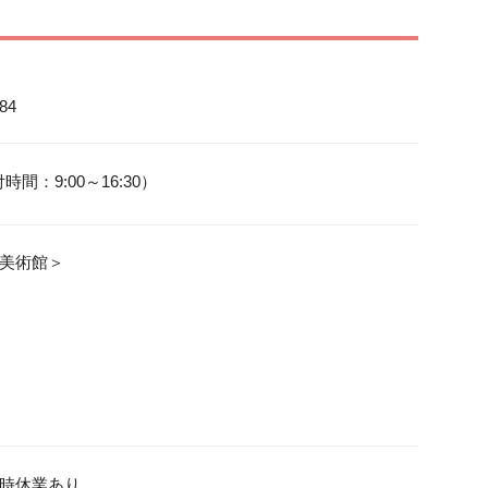
84
美術館＞

時休業あり