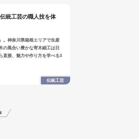
！伝統工芸の職人技を体
」。神奈川県箱根エリアで生産
木の風合い豊かな寄木細工は日
ら直接、魅力や作り方を学べる3
伝統工芸
事