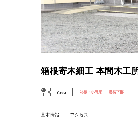
箱根寄木細工 本間木工
Area
箱根・小田原
足柄下郡
基本情報
アクセス