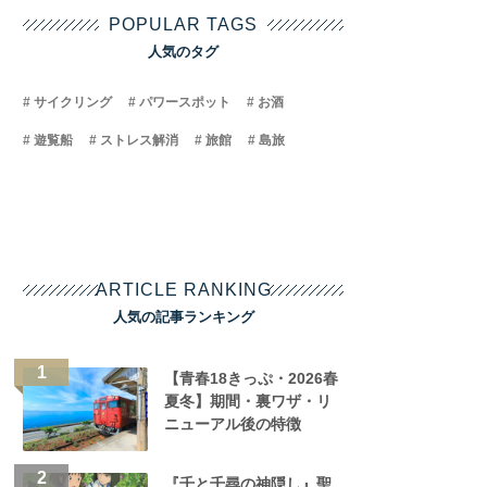
POPULAR TAGS
人気のタグ
サイクリング
パワースポット
お酒
遊覧船
ストレス解消
旅館
島旅
ARTICLE RANKING
人気の記事ランキング
【青春18きっぷ・2026春
夏冬】期間・裏ワザ・リ
ニューアル後の特徴
『千と千尋の神隠し』聖