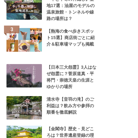
地17選：油屋のモデルの
温泉旅館・トンネルや線
路の場所は？
【熱海の食べ歩きスポッ
ト15選】商店街ごとに紹
介＆駐車場マップも掲載
【日本三大怨霊】3人はな
ぜ怨霊に？菅原道真・平
将門・崇徳天皇の生涯と
ゆかりの場所
清水寺【音羽の滝】のご
利益は？飲み方や参拝の
順番を徹底解説
【金閣寺】歴史・見どこ
ろは？世界遺産登録の理