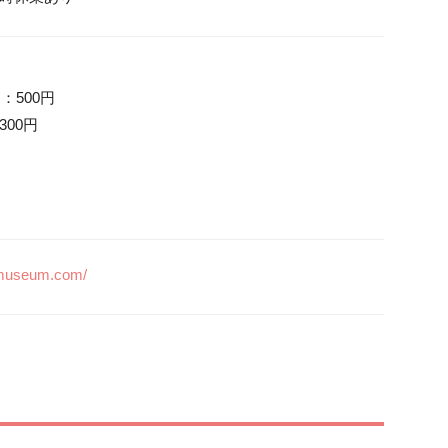
00円

-museum.com/