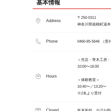
基本情報
〒250-0311

Address
神奈川県箱根町湯本
Phone
＜売店・寄木工房・
10:00〜16:00

Hours
＜体験教室＞

10:40〜／13:20〜

※2名より受付
Closed
年末年始　※ほか臨