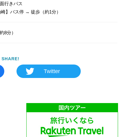
面行きバス

山崎】バス停 → 徒歩（約1分）
約8分）
SHARE!
Twitter