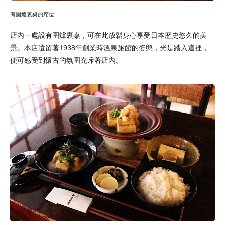
有圍爐裏桌的席位
店內一處設有圍爐裏桌，可在此放鬆身心享受日本歷史悠久的美
景。本店遺留著1938年創業時溫泉旅館的姿態，光是踏入這裡，
便可感受到懷古的氛圍充斥著店內。