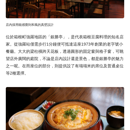
店內採用能感覺到和風的真壁設計
位於箱根町強羅地區的「銀勝亭」，是代表箱根豆腐料理的知名店
家。從強羅站僅需步行1分鐘便可抵達這座1973年創業的老字號小
餐廳。大大的梁柱橫跨天花板，透過圓形的固定窗與格子窗，可眺
望店外廣闊的庭院，不論是店內設計還是景色，都是銀勝亭的魅力
之一呢。在而座位的部分，則提供設了有塌塌米的席位及普通桌位
等2種選擇。