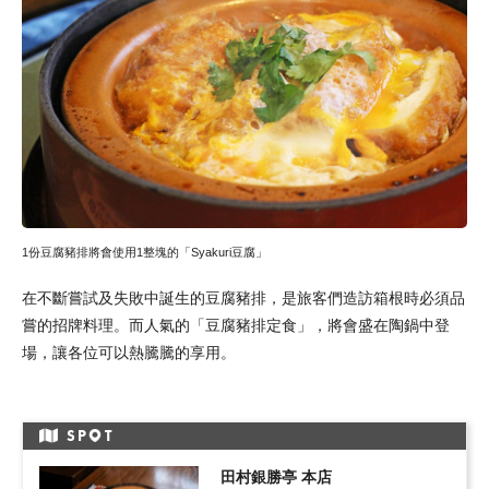
1份豆腐豬排將會使用1整塊的「Syakuri豆腐」
在不斷嘗試及失敗中誕生的豆腐豬排，是旅客們造訪箱根時必須品
嘗的招牌料理。而人氣的「豆腐豬排定食」，將會盛在陶鍋中登
場，讓各位可以熱騰騰的享用。
SP
T
田村銀勝亭 本店