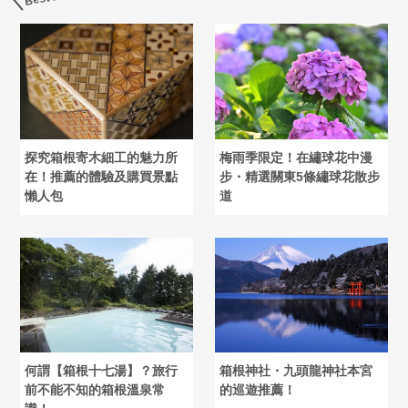
探究箱根寄木細工的魅力所
梅雨季限定！在繡球花中漫
在！推薦的體驗及購買景點
步・精選關東5條繡球花散步
懶人包
道
何謂【箱根十七湯】？旅行
箱根神社・九頭龍神社本宮
前不能不知的箱根溫泉常
的巡遊推薦！