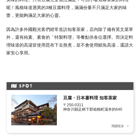
呢！風格味道迥異的3種豆腐料理，滿滿份量不只滿足大家的味
蕾，更能夠滿足大家的心靈。
因為許多外國觀光客們經常造訪知客茶家，店內除了備有英文菜單
外，還有純素、素食的「特製料理」等餐點供各位選擇。而決定料
理味道的高湯皆使用昆布下去熬煮，並不會使用鯖魚高湯，還請大
家安心享用。
SP
T
豆腐・日本薯料理 知客茶家
〒250-0311

神奈川縣足柄下郡箱根町湯本的640
閱讀更多