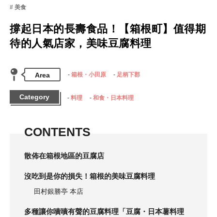
美食
撐起日本的長壽食品！【箱根町】值得期
待的人氣店家，美味豆腐料理
Area
箱根・小田原
足柄下郡
Category
料理
和食・日本料理
CONTENTS
散佈在箱根地區的豆腐店
沒吃到是你的損失！箱根的美味豆腐料理
田村銀勝亭 本店
多種讓你嘖嘖有聲的豆腐料理「豆腐・日本薯料理