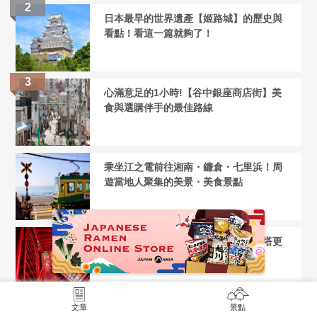
日本最早的世界遺產【姬路城】的歷史與
看點！看這一篇就夠了！
心滿意足的1小時!【谷中銀座商店街】美
食與選購伴手的最佳路線
乘坐江之電前往湘南・鐮倉・七里浜！周
遊當地人聚集的美景・美食景點
爬樓梯一路登頂東京塔！？發現東京塔更
有趣的新玩法！
文章
景點
【地獄谷野猿公苑】日本才看得到！日本