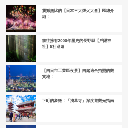
震撼無比的【日本三大煙火大會】匯總介
紹！
前往擁有2000年歷史的長野縣【戶隱神
社】5社巡遊
【四日市工業區夜景】四處適合拍照的觀
賞地！
下町的象徵！「淺草寺」深度遊觀光指南