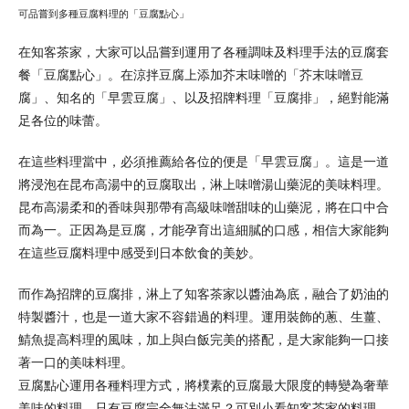
可品嘗到多種豆腐料理的「豆腐點心」
在知客茶家，大家可以品嘗到運用了各種調味及料理手法的豆腐套
餐「豆腐點心」。在涼拌豆腐上添加芥末味噌的「芥末味噌豆
腐」、知名的「早雲豆腐」、以及招牌料理「豆腐排」，絕對能滿
足各位的味蕾。
在這些料理當中，必須推薦給各位的便是「早雲豆腐」。這是一道
將浸泡在昆布高湯中的豆腐取出，淋上味噌湯山藥泥的美味料理。
昆布高湯柔和的香味與那帶有高級味噌甜味的山藥泥，將在口中合
而為一。正因為是豆腐，才能孕育出這細膩的口感，相信大家能夠
在這些豆腐料理中感受到日本飲食的美妙。
而作為招牌的豆腐排，淋上了知客茶家以醬油為底，融合了奶油的
特製醬汁，也是一道大家不容錯過的料理。運用裝飾的蔥、生薑、
鯖魚提高料理的風味，加上與白飯完美的搭配，是大家能夠一口接
著一口的美味料理。
豆腐點心運用各種料理方式，將樸素的豆腐最大限度的轉變為奢華
美味的料理。只有豆腐完全無法滿足？可別小看知客茶家的料理