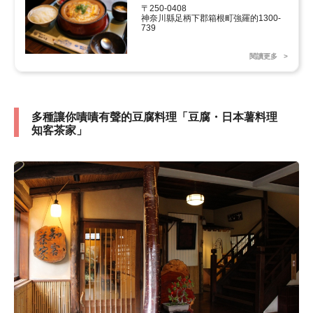
〒250-0408

神奈川縣足柄下郡箱根町強羅的1300-
739
閱讀更多
多種讓你嘖嘖有聲的豆腐料理「豆腐・日本薯料理
知客茶家」