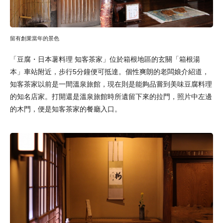
留有創業當年的景色
「豆腐・日本薯料理 知客茶家」位於箱根地區的玄關「箱根湯
本」車站附近，步行5分鐘便可抵達。個性爽朗的老闆娘介紹道，
知客茶家以前是一間溫泉旅館，現在則是能夠品嘗到美味豆腐料理
的知名店家。打開還是溫泉旅館時所遺留下來的拉門，照片中左邊
的木門，便是知客茶家的餐廳入口。