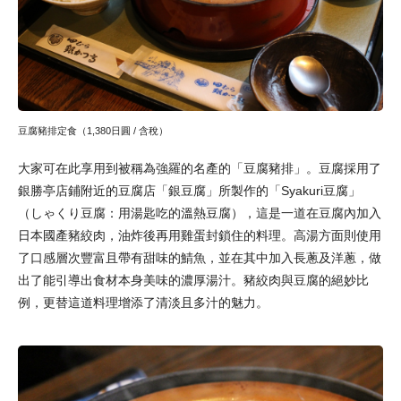
豆腐豬排定食（1,380日圓 / 含稅）
大家可在此享用到被稱為強羅的名產的「豆腐豬排」。豆腐採用了
銀勝亭店鋪附近的豆腐店「銀豆腐」所製作的「Syakuri豆腐」
（しゃくり豆腐：用湯匙吃的溫熱豆腐），這是一道在豆腐內加入
日本國產豬絞肉，油炸後再用雞蛋封鎖住的料理。高湯方面則使用
了口感層次豐富且帶有甜味的鯖魚，並在其中加入長蔥及洋蔥，做
出了能引導出食材本身美味的濃厚湯汁。豬絞肉與豆腐的絕妙比
例，更替這道料理增添了清淡且多汁的魅力。