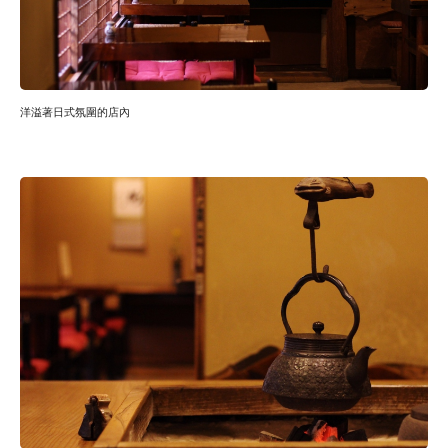
洋溢著日式氛圍的店內