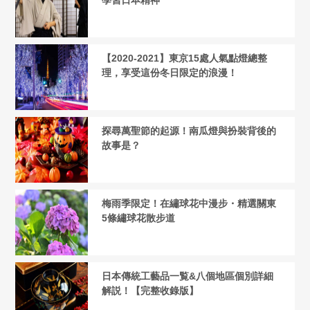
【2020-2021】東京15處人氣點燈總整
理，享受這份冬日限定的浪漫！
探尋萬聖節的起源！南瓜燈與扮裝背後的
故事是？
梅雨季限定！在繡球花中漫步・精選關東
5條繡球花散步道
日本傳統工藝品一覧&八個地區個別詳細
解説！【完整收錄版】