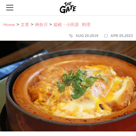
THE GATE
Home
文章
神奈川
箱根・小田原
料理
AUG 20.2019
APR 05.2023