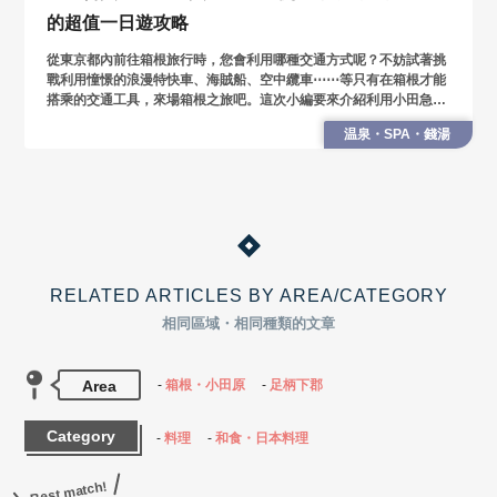
的超值一日遊攻略
從東京都內前往箱根旅行時，您會利用哪種交通方式呢？不妨試著挑
戰利用憧憬的浪漫特快車、海賊船、空中纜車⋯⋯等只有在箱根才能
搭乘的交通工具，來場箱根之旅吧。這次小編要來介紹利用小田急電
鐵發行的「箱根周遊券」，聰明巡遊箱根，來場愉悅一日遊的方法。
温泉・SPA・錢湯
RELATED ARTICLES BY AREA/CATEGORY
相同區域・相同種類的文章
Area
箱根・小田原
足柄下郡
Category
料理
和食・日本料理
Best match!