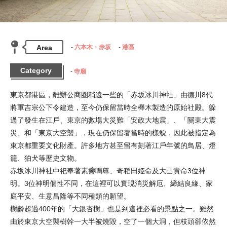
Area
六本木・赤坂
港區
Category
寺廟
東京都港區，離辦公商圈稍遠一些的「赤坂冰川神社」由德川8代
將軍吉宗公下令建造，至今仍保留當時全櫸木製造的原始社殿。躲
過了發生在江戶、東京的數場大災難「安政大地震」、「關東大震
災」和「東京大空襲」，現在仍保留著當時的樣貌，因此被指定為
東京都重要文化財產。許多地方甚至留有刻著江戶年號的鳥居、燈
籠、狛犬等歷史文物。

赤坂冰川神社中祀奉著素盞嗚尊、奇稻田姫命及大己貴命3位神
明。3位神明個性不同，在這裡可以實現消災解厄、締結良緣、家
庭平安、生意昌隆等不同種類的願望。

樹齡超過400年的「大銀杏樹」也是到這裡必看的景點之一。雖然
由於東京大空襲樹幹一大半被燒毀，空了一個大洞，但枝頭卻依然