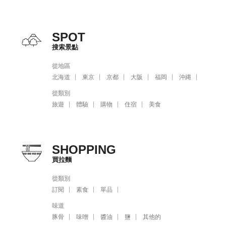
SPOT
搜索景點
從地區
北海道
東京
京都
大阪
福岡
沖縄
從類別
旅遊
體驗
購物
住宿
美食
SHOPPING
買拉麵
從類別
訂閱
素食
單品
味道
豚骨
味噌
醬油
鹽
其他的