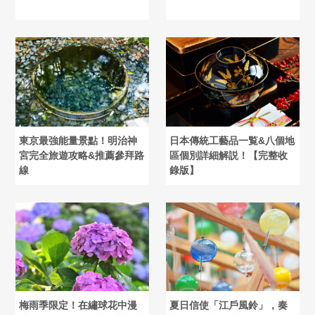
東京最強能量景點！明治神
日本傳統工藝品一覧&八個地
宮完全旅遊攻略&推薦參拜路
區個別詳細解説！【完整收
線
錄版】
梅雨季限定！在繡球花中漫
夏日信使「江戶風鈴」，奏