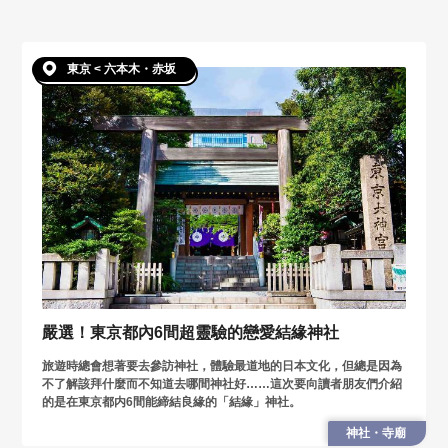
東京 < 六本木・赤坂
嚴選！東京都內6間超靈驗的戀愛結緣神社
旅遊時總會想著要去參訪神社，體驗最道地的日本文化，但總是因為
不了解該拜什麼而不知道去哪間神社好……這次要向讀者朋友們介紹
的是在東京都内6間能締結良緣的「結緣」神社。
神社・寺廟