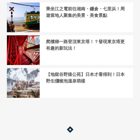
乘坐江之電前往湘南・鐮倉・七里浜！周
遊當地人聚集的美景・美食景點
爬樓梯一路登頂東京塔！？發現東京塔更
有趣的新玩法！
【地獄谷野猿公苑】日本才看得到！日本
野生獼猴泡溫泉萌樣