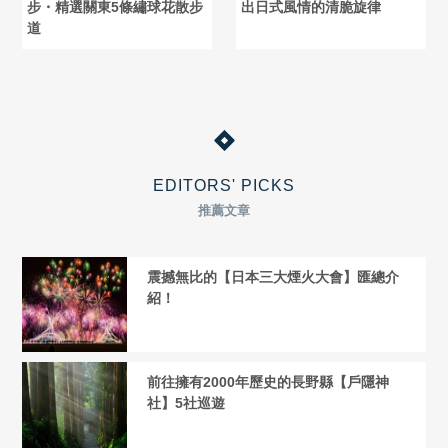
步・精選關東5條繡球花散步
出日式風情的清脆旋律
道
EDITORS' PICKS
推薦文章
震撼無比的【日本三大煙火大會】匯總介
紹！
前往擁有2000年歷史的長野縣【戶隱神
社】5社巡遊