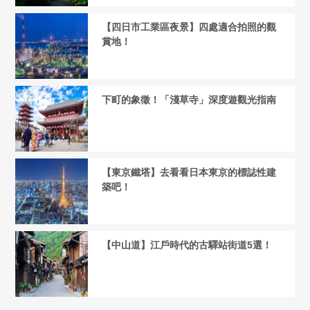
【四日市工業區夜景】四處適合拍照的觀
賞地！
下町的象徵！「淺草寺」深度遊觀光指南
【東京鐵塔】去看看日本東京的標誌性建
築吧！
【中山道】江戶時代的古驛站街道5選！