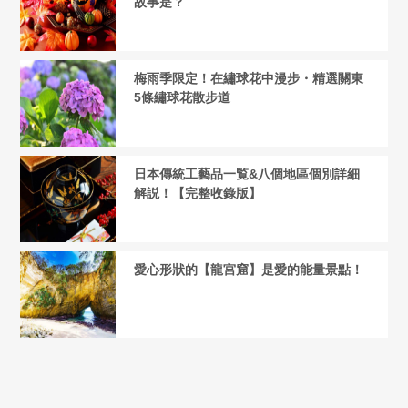
故事是？
梅雨季限定！在繡球花中漫步・精選關東
5條繡球花散步道
日本傳統工藝品一覧&八個地區個別詳細
解説！【完整收錄版】
愛心形狀的【龍宮窟】是愛的能量景點！