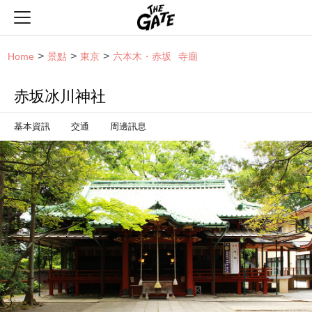
THE GATE
Home
景點
東京
六本木・赤坂
寺廟
赤坂冰川神社
基本資訊
交通
周邊訊息