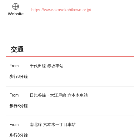
https://www.akasakahikawa.or.jp/
Website
交通
From
千代田線 赤坂車站
步行8分鐘
From
日比谷線・大江戶線 六本木車站
步行8分鐘
From
南北線 六本木一丁目車站
步行8分鐘