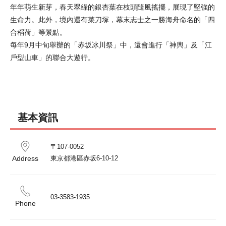
年年萌生新芽，春天翠綠的銀杏葉在枝頭隨風搖擺，展現了堅強的
生命力。此外，境內還有菜刀塚，幕末志士之一勝海舟命名的「四
合稻荷」等景點。

每年9月中旬舉辦的「赤坂冰川祭」中，還會進行「神輿」及「江
戶型山車」的聯合大遊行。
基本資訊
〒107-0052

Address
東京都港區赤坂6-10-12
03-3583-1935
Phone