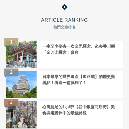
ARTICLE RANKING
熱門文章排名
一生至少要去一次金毘羅宮。來去香川縣
「金刀比羅宮」參拜
日本最早的世界遺產【姬路城】的歷史與
看點！看這一篇就夠了！
心滿意足的1小時!【谷中銀座商店街】美
食與選購伴手的最佳路線