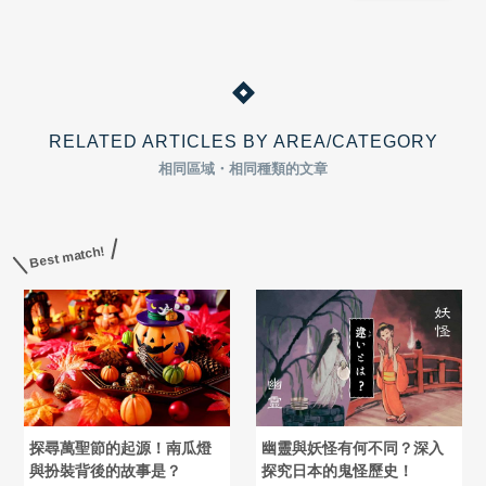
RELATED ARTICLES BY AREA/CATEGORY
相同區域・相同種類的文章
Best match!
探尋萬聖節的起源！南瓜燈
幽靈與妖怪有何不同？深入
與扮裝背後的故事是？
探究日本的鬼怪歷史！