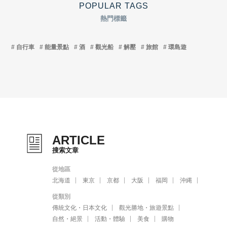
POPULAR TAGS
熱門標籤
自行車
能量景點
酒
觀光船
解壓
旅館
環島遊
ARTICLE
搜索文章
從地區
北海道
東京
京都
大阪
福岡
沖縄
從類別
傳統文化・日本文化
觀光勝地・旅遊景點
自然・絕景
活動・體驗
美食
購物