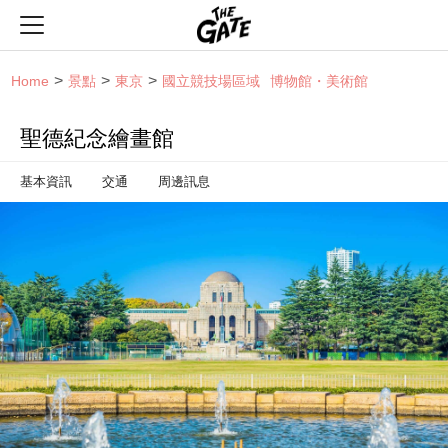
THE GATE
Home
景點
東京
國立競技場區域
博物館・美術館
聖德紀念繪畫館
基本資訊
交通
周邊訊息