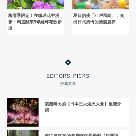
梅雨季限定！在繡球花中漫
夏日信使「江戶風鈴」，奏
步・精選關東5條繡球花散步
出日式風情的清脆旋律
道
EDITORS' PICKS
推薦文章
震撼無比的【日本三大煙火大會】匯總介
紹！
前往擁有2000年歷史的長野縣【戶隱神