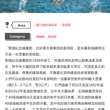
Area
國立競技場區域
新宿區
Category
博物館・美術館
「聖德紀念繪畫館」位於東京都東部的新宿區，是珍藏有描繪明治
天皇一生壁畫的美術館。

聖德紀念繪畫館於1926年竣工，外牆採用的是岡山縣萬成產花崗
石，而中央大廳則採用了岐阜縣美濃赤阪產大理石，可謂是真正的
石造建築。厚重的建築風格，不難看出當時建築技術發展顯著。

人們可以在館內欣賞到76名當時的一流畫家所創作的80幅大壁畫
（橫2.5～2.7公尺，竪3公尺），它們描繪了明治天皇從1852年誕
生到1912年駕崩的整個生涯。以中央大廳為界，右側繪畫室保存
了40張描繪明治天皇誕生後的前半生的日本畫，而左側則收藏有
40張描繪其後半生的西洋畫。其中包括德川幕府將政權移交給朝廷
的「大政奉還」，以及當代天皇即位時也會舉行的「大嘗祭」等歷