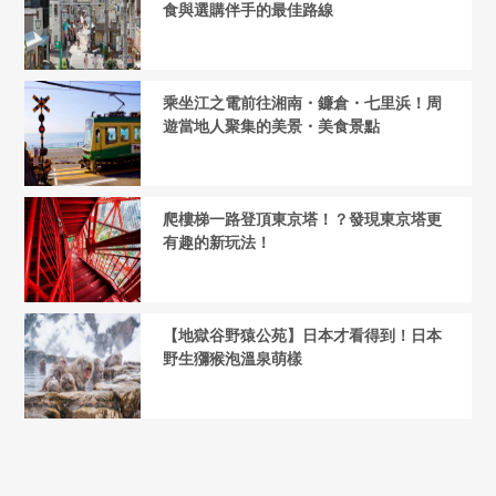
食與選購伴手的最佳路線
乘坐江之電前往湘南・鐮倉・七里浜！周
遊當地人聚集的美景・美食景點
爬樓梯一路登頂東京塔！？發現東京塔更
有趣的新玩法！
【地獄谷野猿公苑】日本才看得到！日本
野生獼猴泡溫泉萌樣