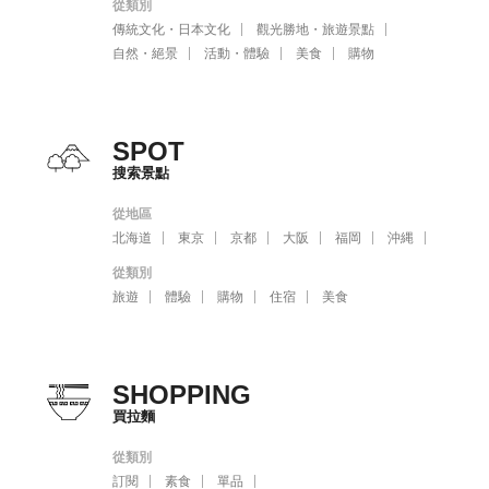
從類別
傳統文化・日本文化
觀光勝地・旅遊景點
自然・絕景
活動・體驗
美食
購物
SPOT
搜索景點
從地區
北海道
東京
京都
大阪
福岡
沖縄
從類別
旅遊
體驗
購物
住宿
美食
SHOPPING
買拉麵
從類別
訂閱
素食
單品