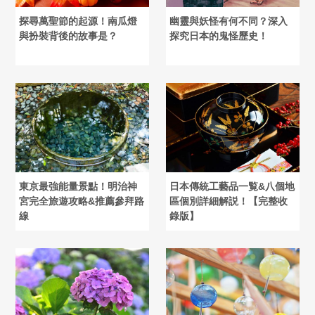
探尋萬聖節的起源！南瓜燈
幽靈與妖怪有何不同？深入
與扮裝背後的故事是？
探究日本的鬼怪歷史！
東京最強能量景點！明治神
日本傳統工藝品一覧&八個地
宮完全旅遊攻略&推薦參拜路
區個別詳細解説！【完整收
線
錄版】