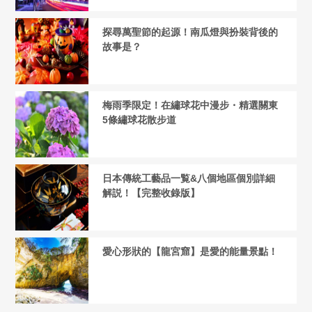
探尋萬聖節的起源！南瓜燈與扮裝背後的
故事是？
梅雨季限定！在繡球花中漫步・精選關東
5條繡球花散步道
日本傳統工藝品一覧&八個地區個別詳細
解説！【完整收錄版】
愛心形狀的【龍宮窟】是愛的能量景點！