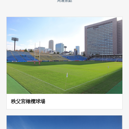
周邊景點
秩父宮橄欖球場