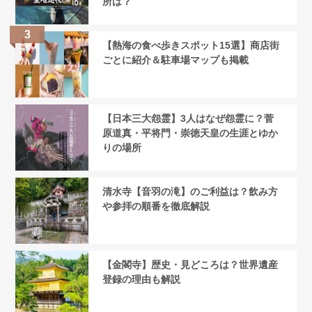
所は？
【熱海の食べ歩きスポット15選】商店街
ごとに紹介＆駐車場マップも掲載
【日本三大怨霊】3人はなぜ怨霊に？菅
原道真・平将門・崇徳天皇の生涯とゆか
りの場所
清水寺【音羽の滝】のご利益は？飲み方
や参拝の順番を徹底解説
【金閣寺】歴史・見どころは？世界遺産
登録の理由も解説