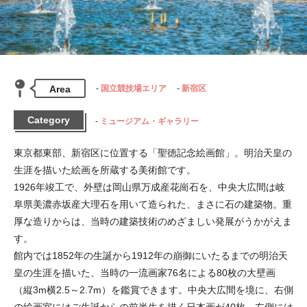
Area
国立競技場エリア
新宿区
Category
ミュージアム・ギャラリー
東京都東部、新宿区に位置する「聖徳記念絵画館」。明治天皇の
生涯を描いた絵画を所蔵する美術館です。

1926年竣工で、外壁は岡山県万成産花崗石を、中央大広間は岐
阜県美濃赤坂産大理石を用いて造られた、まさに石の建築物。重
厚な造りからは、当時の建築技術のめざましい発展がうかがえま
す。

館内では1852年の生誕から1912年の崩御にいたるまでの明治天
皇の生涯を描いた、当時の一流画家76名による80枚の大壁画
（縦3m横2.5～2.7m）を鑑賞できます。中央大広間を境に、右側
の絵画室にはご生誕からの前半生を描く日本画が40枚、左側には